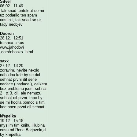
Silver
06.02. 11:46
Tak snad tentokrat se mi
uz podarilo ten spam
odstinit, tak snad se uz
tady neobjevi
Dooren
28.12. 12:51
to saxx: zkus
www.jahodovi
.com/ebooks. html
saxx
27.12. 13:20
zdravim, nevite nekdo
nahodou kde by se dal
sehnat prvni dil serie
nadace ( nadace ), celkem
bez problemu jsem sehnal
2 . & 3. dil, ale nemuzu
sehnat dil prvni. moc by
se mi hodila pomoc s tim
kde onen prvni dil sehnat
křepelka
19.12. 15:18
myslim tim knihu Hlubina
casu od Rene Barjavela,di
ky křepelka