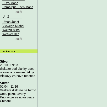
Puzo Mario
Remarque Erich Maria
další
U - Z
Urban Josef
Viewegh Michal
Waltari Mika
Weaver Ben
další
vzkazník
Silver
26.10. 09:37
diskuze pod clanky opet
otevrena. zaroven dekuji
Alexovy za nove recenze.
Silver
09.04. 11:16
Veskere diskuze na tomto
webu pozastaveny.
Pripravuje se nova verze
Ctenare.