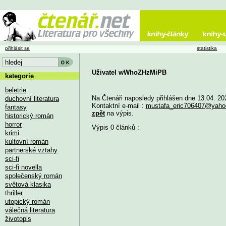
přihlásit se
statistika
Uživatel wWhoZHzMiPB
kategorie
beletrie
Na Čtenáři naposledy přihlášen dne 13.04. 20
duchovní literatura
Kontaktní e-mail :
mustafa_eric706407@yaho
fantasy
zpět
na výpis.
historický román
horror
Výpis 0 článků :
krimi
kultovní román
partnerské vztahy
sci-fi
sci-fi novella
společenský román
světová klasika
thriller
utopický román
válečná literatura
životopis