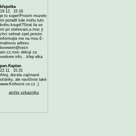
křepelka
19.12. 15:16
je to super!Prosim muzete
mi poradit kde mohu tuto
knihu koupit?Strat ila se
mi pri stehovani,a moc ji
chci sehnat zpet,prosim
informujte me na mou E-
mailovou adresu
lovewom@sezn
am.cz,moc dekuji za
veskere info....křep elka
pan.Kaplan
22.11. 15:31
Ahoj, docela zajímavé
stránky, ale navštivte také
www.Knihovni ce.cz ;)
archiv vzkazníku