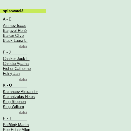
spisovatelé
A - E
Asimov Isaac
Barjavel René
Barker Clive
Black Laura L.
další
F - J
Chalker Jack L.
Christie Agatha
Fisher Catherine
Folný Jan
další
K - O
Kazancev Alexander
Kazantzakis Nikos
King Stephen
King William
další
P - T
Patřičný Martin
Poe Edgar Allan