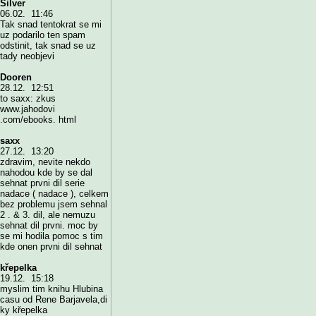
Silver
06.02. 11:46
Tak snad tentokrat se mi
uz podarilo ten spam
odstinit, tak snad se uz
tady neobjevi
Dooren
28.12. 12:51
to saxx: zkus
www.jahodovi
.com/ebooks. html
saxx
27.12. 13:20
zdravim, nevite nekdo
nahodou kde by se dal
sehnat prvni dil serie
nadace ( nadace ), celkem
bez problemu jsem sehnal
2 . & 3. dil, ale nemuzu
sehnat dil prvni. moc by
se mi hodila pomoc s tim
kde onen prvni dil sehnat
křepelka
19.12. 15:18
myslim tim knihu Hlubina
casu od Rene Barjavela,di
ky křepelka