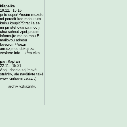
křepelka
19.12. 15:16
je to super!Prosim muzete
mi poradit kde mohu tuto
knihu koupit?Strat ila se
mi pri stehovani,a moc ji
chci sehnat zpet,prosim
informujte me na mou E-
mailovou adresu
lovewom@sezn
am.cz,moc dekuji za
veskere info....křep elka
pan.Kaplan
22.11. 15:31
Ahoj, docela zajímavé
stránky, ale navštivte také
www.Knihovni ce.cz ;)
archiv vzkazníku