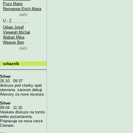
Puzo Mario
Remarque Erich Maria
další
U - Z
Urban Josef
Viewegh Michal
Waltari Mika
Weaver Ben
další
vzkazník
Silver
26.10. 09:37
diskuze pod clanky opet
otevrena. zaroven dekuji
Alexovy za nove recenze.
Silver
09.04. 11:16
Veskere diskuze na tomto
webu pozastaveny.
Pripravuje se nova verze
Ctenare.