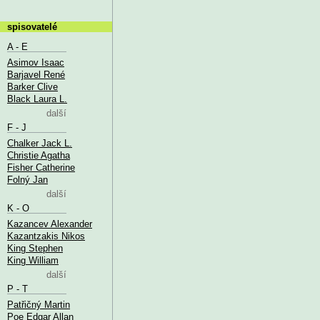
spisovatelé
A - E
Asimov Isaac
Barjavel René
Barker Clive
Black Laura L.
další
F - J
Chalker Jack L.
Christie Agatha
Fisher Catherine
Folný Jan
další
K - O
Kazancev Alexander
Kazantzakis Nikos
King Stephen
King William
další
P - T
Patřičný Martin
Poe Edgar Allan