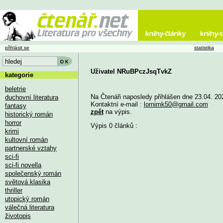
přihlásit se
statistika
Uživatel NRuBPczJsqTvkZ
kategorie
beletrie
Na Čtenáři naposledy přihlášen dne 23.04. 20
duchovní literatura
Kontaktní e-mail :
lornimk50@gmail.com
fantasy
zpět
na výpis.
historický román
horror
Výpis 0 článků :
krimi
kultovní román
partnerské vztahy
sci-fi
sci-fi novella
společenský román
světová klasika
thriller
utopický román
válečná literatura
životopis