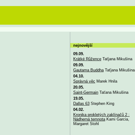
nejnovější
09.09.
Krátké Růžence
Taťjana Mikušina
09.09.
Gautama Buddha
Taťjana Mikušina
04.10.
Správná věc
Marek Hnila
20.05.
Saint-Germain
Taťana Mikušina
19.05.
Dallas 63
Stephen King
04.02.
Kronika prokletých zaklínačů 2 :
Nádherná temnota
Kami Garcia,
Margaret Stohl