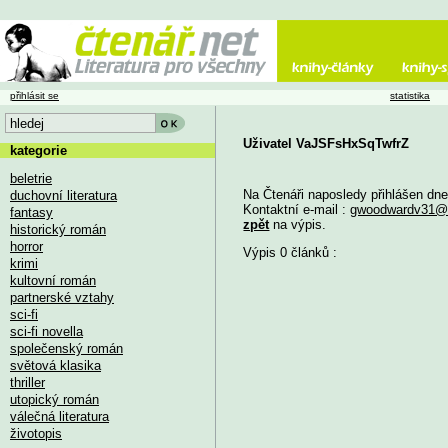
přihlásit se
statistika
Uživatel VaJSFsHxSqTwfrZ
kategorie
beletrie
Na Čtenáři naposledy přihlášen dn
duchovní literatura
Kontaktní e-mail :
gwoodwardv31@
fantasy
zpět
na výpis.
historický román
horror
Výpis 0 článků :
krimi
kultovní román
partnerské vztahy
sci-fi
sci-fi novella
společenský román
světová klasika
thriller
utopický román
válečná literatura
životopis