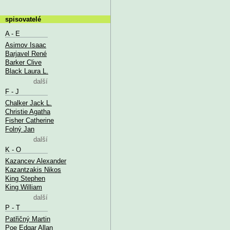
spisovatelé
A - E
Asimov Isaac
Barjavel René
Barker Clive
Black Laura L.
další
F - J
Chalker Jack L.
Christie Agatha
Fisher Catherine
Folný Jan
další
K - O
Kazancev Alexander
Kazantzakis Nikos
King Stephen
King William
další
P - T
Patřičný Martin
Poe Edgar Allan