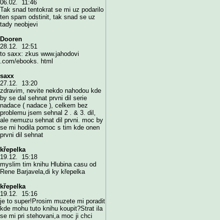
06.02. 11:46
Tak snad tentokrat se mi uz podarilo
ten spam odstinit, tak snad se uz
tady neobjevi
Dooren
28.12. 12:51
to saxx: zkus www.jahodovi
.com/ebooks. html
saxx
27.12. 13:20
zdravim, nevite nekdo nahodou kde
by se dal sehnat prvni dil serie
nadace ( nadace ), celkem bez
problemu jsem sehnal 2 . & 3. dil,
ale nemuzu sehnat dil prvni. moc by
se mi hodila pomoc s tim kde onen
prvni dil sehnat
křepelka
19.12. 15:18
myslim tim knihu Hlubina casu od
Rene Barjavela,di ky křepelka
křepelka
19.12. 15:16
je to super!Prosim muzete mi poradit
kde mohu tuto knihu koupit?Strat ila
se mi pri stehovani,a moc ji chci