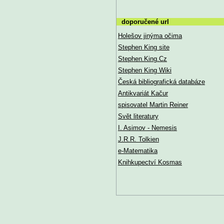
doporučené url
Holešov jinýma očima
Stephen King site
Stephen.King.Cz
Stephen King Wiki
Česká bibliografická databáze
Antikvariát Kačur
spisovatel Martin Reiner
Svět literatury
I. Asimov - Nemesis
J.R.R. Tolkien
e-Matematika
Knihkupectví Kosmas