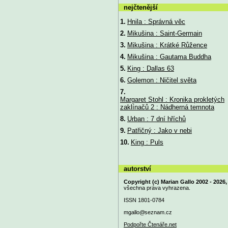
nejčtenější
1.
Hnila : Správná věc
2.
Mikušina : Saint-Germain
3.
Mikušina : Krátké Růžence
4.
Mikušina : Gautama Buddha
5.
King : Dallas 63
6.
Golemon : Ničitel světa
7.
Margaret Stohl : Kronika prokletých
zaklínačů 2 : Nádherná temnota
8.
Urban : 7 dní hříchů
9.
Patřičný : Jako v nebi
10.
King : Puls
autorství
Copyright (c) Marian Gallo 2002 - 2026,
všechna práva vyhrazena.
ISSN 1801-0784
mgallo@
seznam.cz
Podpořte Čtenáře.net