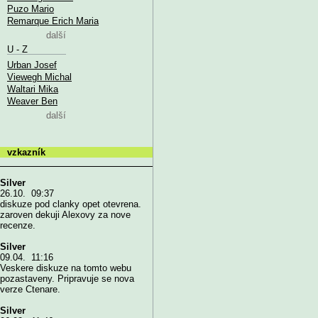
Puzo Mario
Remarque Erich Maria
další
U - Z
Urban Josef
Viewegh Michal
Waltari Mika
Weaver Ben
další
vzkazník
Silver
26.10. 09:37
diskuze pod clanky opet otevrena.
zaroven dekuji Alexovy za nove
recenze.
Silver
09.04. 11:16
Veskere diskuze na tomto webu
pozastaveny. Pripravuje se nova
verze Ctenare.
Silver