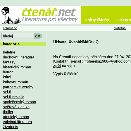
přihlásit se
statistika
Uživatel XvsobNMdOtkiQ
kategorie
beletrie
Na Čtenáři naposledy přihlášen dne 27.04. 20
duchovní literatura
Kontaktní e-mail :
froherelsi1988@yahoo.com
fantasy
zpět
na výpis.
historický román
horror
Výpis 0 článků :
krimi
kultovní román
partnerské vztahy
sci-fi
sci-fi novella
společenský román
světová klasika
thriller
utopický román
válečná literatura
životopis