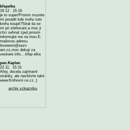
křepelka
19.12. 15:16
je to super!Prosim muzete
mi poradit kde mohu tuto
knihu koupit?Strat ila se
mi pri stehovani,a moc ji
chci sehnat zpet,prosim
informujte me na mou E-
mailovou adresu
lovewom@sezn
am.cz,moc dekuji za
veskere info....křep elka
pan.Kaplan
22.11. 15:31
Ahoj, docela zajímavé
stránky, ale navštivte také
www.Knihovni ce.cz ;)
archiv vzkazníku