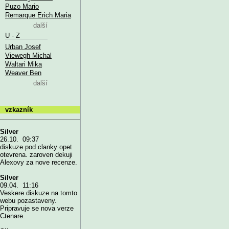
Puzo Mario
Remarque Erich Maria
další
U - Z
Urban Josef
Viewegh Michal
Waltari Mika
Weaver Ben
další
vzkazník
Silver
26.10. 09:37
diskuze pod clanky opet
otevrena. zaroven dekuji
Alexovy za nove recenze.
Silver
09.04. 11:16
Veskere diskuze na tomto
webu pozastaveny.
Pripravuje se nova verze
Ctenare.