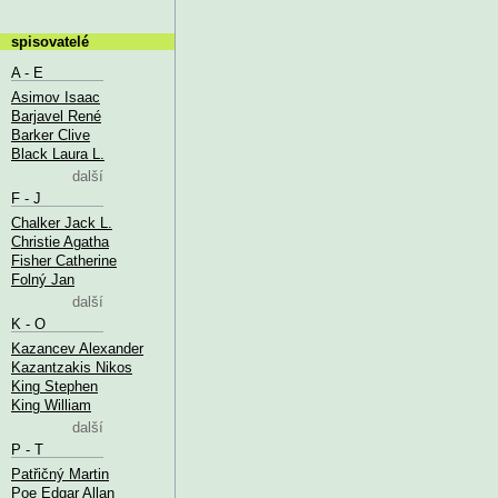
spisovatelé
A - E
Asimov Isaac
Barjavel René
Barker Clive
Black Laura L.
další
F - J
Chalker Jack L.
Christie Agatha
Fisher Catherine
Folný Jan
další
K - O
Kazancev Alexander
Kazantzakis Nikos
King Stephen
King William
další
P - T
Patřičný Martin
Poe Edgar Allan