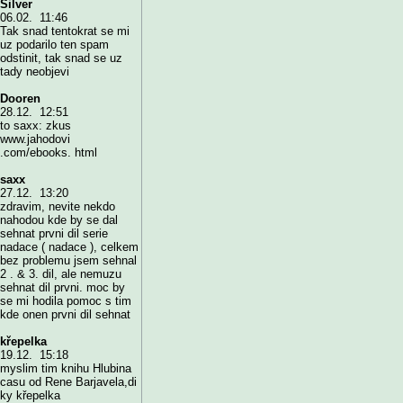
Silver
06.02. 11:46
Tak snad tentokrat se mi
uz podarilo ten spam
odstinit, tak snad se uz
tady neobjevi
Dooren
28.12. 12:51
to saxx: zkus
www.jahodovi
.com/ebooks. html
saxx
27.12. 13:20
zdravim, nevite nekdo
nahodou kde by se dal
sehnat prvni dil serie
nadace ( nadace ), celkem
bez problemu jsem sehnal
2 . & 3. dil, ale nemuzu
sehnat dil prvni. moc by
se mi hodila pomoc s tim
kde onen prvni dil sehnat
křepelka
19.12. 15:18
myslim tim knihu Hlubina
casu od Rene Barjavela,di
ky křepelka