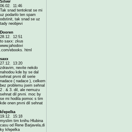
Silver
06.02. 11:46
Tak snad tentokrat se mi
uz podarilo ten spam
odstinit, tak snad se uz
tady neobjevi
Dooren
28.12. 12:51
to saxx: zkus
www.jahodovi
.com/ebooks. html
saxx
27.12. 13:20
zdravim, nevite nekdo
nahodou kde by se dal
sehnat prvni dil serie
nadace ( nadace ), celkem
bez problemu jsem sehnal
2 . & 3. dil, ale nemuzu
sehnat dil prvni. moc by
se mi hodila pomoc s tim
kde onen prvni dil sehnat
křepelka
19.12. 15:18
myslim tim knihu Hlubina
casu od Rene Barjavela,di
ky křepelka