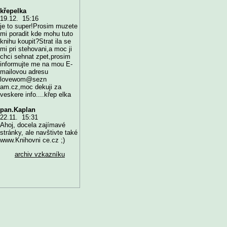
křepelka
19.12. 15:16
je to super!Prosim muzete
mi poradit kde mohu tuto
knihu koupit?Strat ila se
mi pri stehovani,a moc ji
chci sehnat zpet,prosim
informujte me na mou E-
mailovou adresu
lovewom@sezn
am.cz,moc dekuji za
veskere info....křep elka
pan.Kaplan
22.11. 15:31
Ahoj, docela zajímavé
stránky, ale navštivte také
www.Knihovni ce.cz ;)
archiv vzkazníku