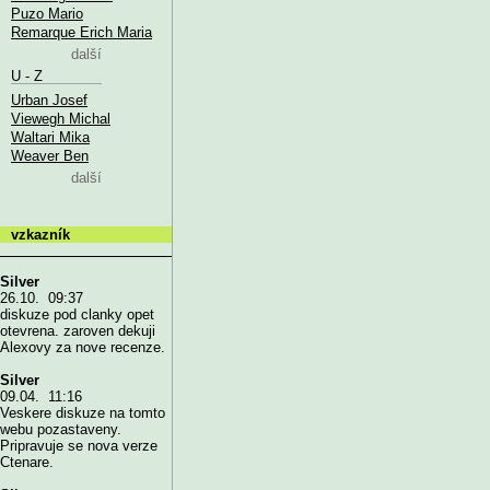
Puzo Mario
Remarque Erich Maria
další
U - Z
Urban Josef
Viewegh Michal
Waltari Mika
Weaver Ben
další
vzkazník
Silver
26.10. 09:37
diskuze pod clanky opet
otevrena. zaroven dekuji
Alexovy za nove recenze.
Silver
09.04. 11:16
Veskere diskuze na tomto
webu pozastaveny.
Pripravuje se nova verze
Ctenare.