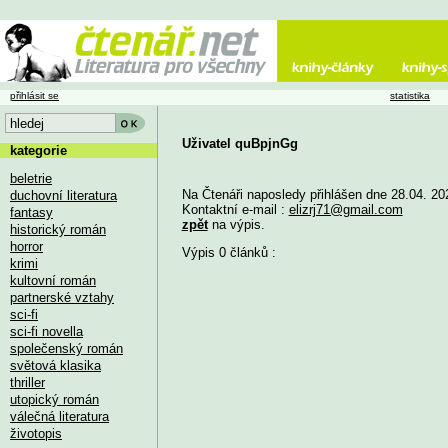
přihlásit se
statistika
Uživatel quBpjnGg
kategorie
beletrie
Na Čtenáři naposledy přihlášen dne 28.04. 20
duchovní literatura
Kontaktní e-mail :
elizrj71@gmail.com
fantasy
zpět
na výpis.
historický román
horror
Výpis 0 článků :
krimi
kultovní román
partnerské vztahy
sci-fi
sci-fi novella
společenský román
světová klasika
thriller
utopický román
válečná literatura
životopis