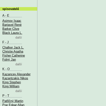
spisovatelé
A - E
Asimov Isaac
Barjavel René
Barker Clive
Black Laura L.
další
F - J
Chalker Jack L.
Christie Agatha
Fisher Catherine
Folný Jan
další
K - O
Kazancev Alexander
Kazantzakis Nikos
King Stephen
King William
další
P - T
Patřičný Martin
Poe Edgar Allan