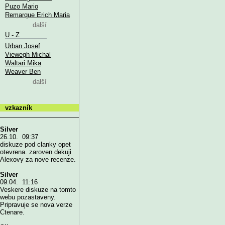
Puzo Mario
Remarque Erich Maria
další
U - Z
Urban Josef
Viewegh Michal
Waltari Mika
Weaver Ben
další
vzkazník
Silver
26.10. 09:37
diskuze pod clanky opet
otevrena. zaroven dekuji
Alexovy za nove recenze.
Silver
09.04. 11:16
Veskere diskuze na tomto
webu pozastaveny.
Pripravuje se nova verze
Ctenare.