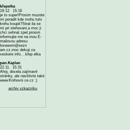
křepelka
19.12. 15:16
je to super!Prosim muzete
mi poradit kde mohu tuto
knihu koupit?Strat ila se
mi pri stehovani,a moc ji
chci sehnat zpet,prosim
informujte me na mou E-
mailovou adresu
lovewom@sezn
am.cz,moc dekuji za
veskere info....křep elka
pan.Kaplan
22.11. 15:31
Ahoj, docela zajímavé
stránky, ale navštivte také
www.Knihovni ce.cz ;)
archiv vzkazníku