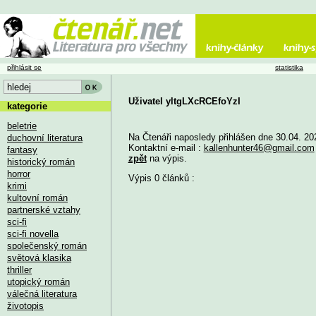
přihlásit se
statistika
Uživatel yltgLXcRCEfoYzI
kategorie
beletrie
Na Čtenáři naposledy přihlášen dne 30.04. 20
duchovní literatura
Kontaktní e-mail :
kallenhunter46@gmail.com
fantasy
zpět
na výpis.
historický román
horror
Výpis 0 článků :
krimi
kultovní román
partnerské vztahy
sci-fi
sci-fi novella
společenský román
světová klasika
thriller
utopický román
válečná literatura
životopis