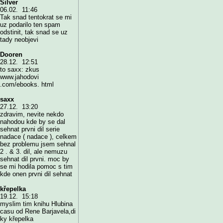
Silver
06.02. 11:46
Tak snad tentokrat se mi
uz podarilo ten spam
odstinit, tak snad se uz
tady neobjevi
Dooren
28.12. 12:51
to saxx: zkus
www.jahodovi
.com/ebooks. html
saxx
27.12. 13:20
zdravim, nevite nekdo
nahodou kde by se dal
sehnat prvni dil serie
nadace ( nadace ), celkem
bez problemu jsem sehnal
2 . & 3. dil, ale nemuzu
sehnat dil prvni. moc by
se mi hodila pomoc s tim
kde onen prvni dil sehnat
křepelka
19.12. 15:18
myslim tim knihu Hlubina
casu od Rene Barjavela,di
ky křepelka