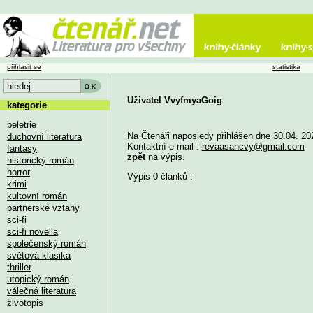
přihlásit se
statistika
Uživatel VvyfmyaGoig
kategorie
beletrie
Na Čtenáři naposledy přihlášen dne 30.04. 20
duchovní literatura
Kontaktní e-mail :
revaasancvy@gmail.com
fantasy
zpět
na výpis.
historický román
horror
Výpis 0 článků :
krimi
kultovní román
partnerské vztahy
sci-fi
sci-fi novella
společenský román
světová klasika
thriller
utopický román
válečná literatura
životopis