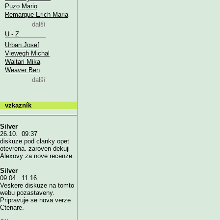
Puzo Mario
Remarque Erich Maria
další
U - Z
Urban Josef
Viewegh Michal
Waltari Mika
Weaver Ben
další
vzkazník
Silver
26.10. 09:37
diskuze pod clanky opet
otevrena. zaroven dekuji
Alexovy za nove recenze.
Silver
09.04. 11:16
Veskere diskuze na tomto
webu pozastaveny.
Pripravuje se nova verze
Ctenare.