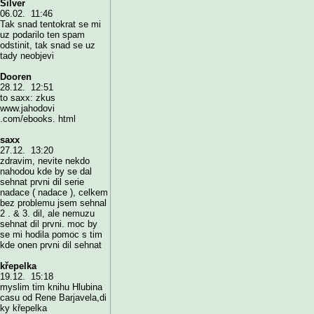
Silver
06.02. 11:46
Tak snad tentokrat se mi
uz podarilo ten spam
odstinit, tak snad se uz
tady neobjevi
Dooren
28.12. 12:51
to saxx: zkus
www.jahodovi
.com/ebooks. html
saxx
27.12. 13:20
zdravim, nevite nekdo
nahodou kde by se dal
sehnat prvni dil serie
nadace ( nadace ), celkem
bez problemu jsem sehnal
2 . & 3. dil, ale nemuzu
sehnat dil prvni. moc by
se mi hodila pomoc s tim
kde onen prvni dil sehnat
křepelka
19.12. 15:18
myslim tim knihu Hlubina
casu od Rene Barjavela,di
ky křepelka