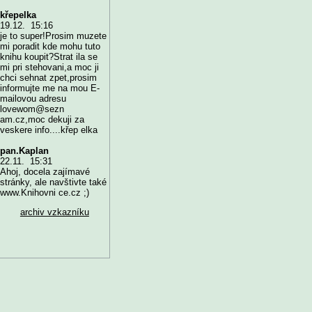
křepelka
19.12. 15:16
je to super!Prosim muzete
mi poradit kde mohu tuto
knihu koupit?Strat ila se
mi pri stehovani,a moc ji
chci sehnat zpet,prosim
informujte me na mou E-
mailovou adresu
lovewom@sezn
am.cz,moc dekuji za
veskere info....křep elka
pan.Kaplan
22.11. 15:31
Ahoj, docela zajímavé
stránky, ale navštivte také
www.Knihovni ce.cz ;)
archiv vzkazníku