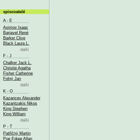
spisovatelé
A - E
Asimov Isaac
Barjavel René
Barker Clive
Black Laura L.
další
F - J
Chalker Jack L.
Christie Agatha
Fisher Catherine
Folný Jan
další
K - O
Kazancev Alexander
Kazantzakis Nikos
King Stephen
King William
další
P - T
Patřičný Martin
Poe Edgar Allan