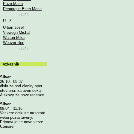
Puzo Mario
Remarque Erich Maria
další
U - Z
Urban Josef
Viewegh Michal
Waltari Mika
Weaver Ben
další
vzkazník
Silver
26.10. 09:37
diskuze pod clanky opet
otevrena. zaroven dekuji
Alexovy za nove recenze.
Silver
09.04. 11:16
Veskere diskuze na tomto
webu pozastaveny.
Pripravuje se nova verze
Ctenare.