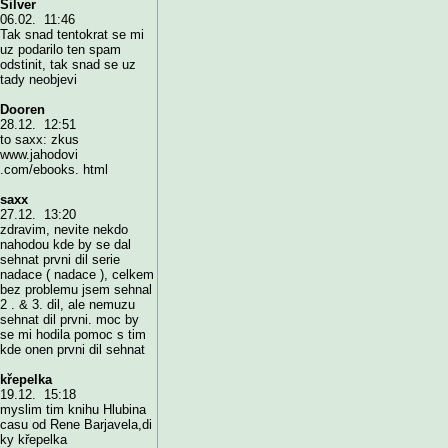
Silver
06.02. 11:46
Tak snad tentokrat se mi
uz podarilo ten spam
odstinit, tak snad se uz
tady neobjevi
Dooren
28.12. 12:51
to saxx: zkus
www.jahodovi
.com/ebooks. html
saxx
27.12. 13:20
zdravim, nevite nekdo
nahodou kde by se dal
sehnat prvni dil serie
nadace ( nadace ), celkem
bez problemu jsem sehnal
2 . & 3. dil, ale nemuzu
sehnat dil prvni. moc by
se mi hodila pomoc s tim
kde onen prvni dil sehnat
křepelka
19.12. 15:18
myslim tim knihu Hlubina
casu od Rene Barjavela,di
ky křepelka