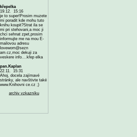
křepelka
19.12. 15:16
je to super!Prosim muzete
mi poradit kde mohu tuto
knihu koupit?Strat ila se
mi pri stehovani,a moc ji
chci sehnat zpet,prosim
informujte me na mou E-
mailovou adresu
lovewom@sezn
am.cz,moc dekuji za
veskere info....křep elka
pan.Kaplan
22.11. 15:31
Ahoj, docela zajímavé
stránky, ale navštivte také
www.Knihovni ce.cz ;)
archiv vzkazníku