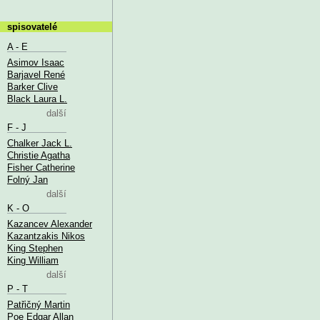
spisovatelé
A - E
Asimov Isaac
Barjavel René
Barker Clive
Black Laura L.
další
F - J
Chalker Jack L.
Christie Agatha
Fisher Catherine
Folný Jan
další
K - O
Kazancev Alexander
Kazantzakis Nikos
King Stephen
King William
další
P - T
Patřičný Martin
Poe Edgar Allan