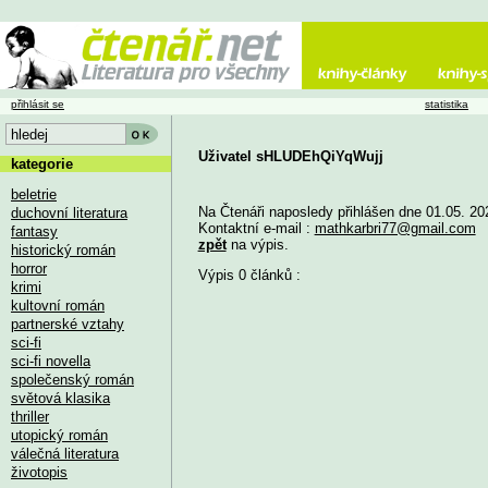
přihlásit se
statistika
Uživatel sHLUDEhQiYqWujj
kategorie
beletrie
Na Čtenáři naposledy přihlášen dne 01.05. 20
duchovní literatura
Kontaktní e-mail :
mathkarbri77@gmail.com
fantasy
zpět
na výpis.
historický román
horror
Výpis 0 článků :
krimi
kultovní román
partnerské vztahy
sci-fi
sci-fi novella
společenský román
světová klasika
thriller
utopický román
válečná literatura
životopis