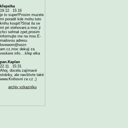
křepelka
19.12. 15:16
je to super!Prosim muzete
mi poradit kde mohu tuto
knihu koupit?Strat ila se
mi pri stehovani,a moc ji
chci sehnat zpet,prosim
informujte me na mou E-
mailovou adresu
lovewom@sezn
am.cz,moc dekuji za
veskere info....křep elka
pan.Kaplan
22.11. 15:31
Ahoj, docela zajímavé
stránky, ale navštivte také
www.Knihovni ce.cz ;)
archiv vzkazníku