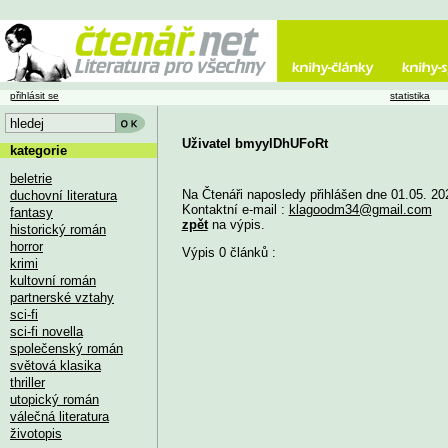
přihlásit se
statistika
Uživatel bmyylDhUFoRt
kategorie
beletrie
Na Čtenáři naposledy přihlášen dne 01.05. 20
duchovní literatura
Kontaktní e-mail :
klagoodm34@gmail.com
fantasy
zpět
na výpis.
historický román
horror
Výpis 0 článků :
krimi
kultovní román
partnerské vztahy
sci-fi
sci-fi novella
společenský román
světová klasika
thriller
utopický román
válečná literatura
životopis