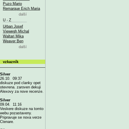
Puzo Mario
Remarque Erich Maria
další
U - Z
Urban Josef
Viewegh Michal
Waltari Mika
Weaver Ben
další
vzkazník
Silver
26.10. 09:37
diskuze pod clanky opet
otevrena. zaroven dekuji
Alexovy za nove recenze.
Silver
09.04. 11:16
Veskere diskuze na tomto
webu pozastaveny.
Pripravuje se nova verze
Ctenare.