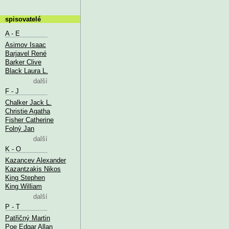
spisovatelé
A - E
Asimov Isaac
Barjavel René
Barker Clive
Black Laura L.
další
F - J
Chalker Jack L.
Christie Agatha
Fisher Catherine
Folný Jan
další
K - O
Kazancev Alexander
Kazantzakis Nikos
King Stephen
King William
další
P - T
Patřičný Martin
Poe Edgar Allan