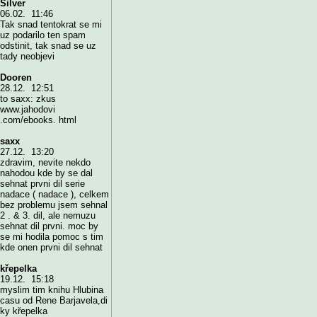
Silver
06.02. 11:46
Tak snad tentokrat se mi
uz podarilo ten spam
odstinit, tak snad se uz
tady neobjevi
Dooren
28.12. 12:51
to saxx: zkus
www.jahodovi
.com/ebooks. html
saxx
27.12. 13:20
zdravim, nevite nekdo
nahodou kde by se dal
sehnat prvni dil serie
nadace ( nadace ), celkem
bez problemu jsem sehnal
2 . & 3. dil, ale nemuzu
sehnat dil prvni. moc by
se mi hodila pomoc s tim
kde onen prvni dil sehnat
křepelka
19.12. 15:18
myslim tim knihu Hlubina
casu od Rene Barjavela,di
ky křepelka