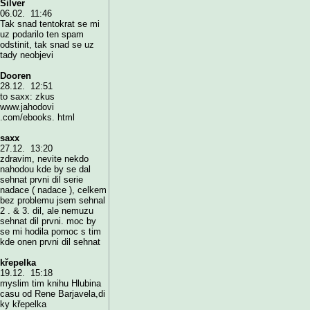
Silver
06.02. 11:46
Tak snad tentokrat se mi
uz podarilo ten spam
odstinit, tak snad se uz
tady neobjevi
Dooren
28.12. 12:51
to saxx: zkus
www.jahodovi
.com/ebooks. html
saxx
27.12. 13:20
zdravim, nevite nekdo
nahodou kde by se dal
sehnat prvni dil serie
nadace ( nadace ), celkem
bez problemu jsem sehnal
2 . & 3. dil, ale nemuzu
sehnat dil prvni. moc by
se mi hodila pomoc s tim
kde onen prvni dil sehnat
křepelka
19.12. 15:18
myslim tim knihu Hlubina
casu od Rene Barjavela,di
ky křepelka