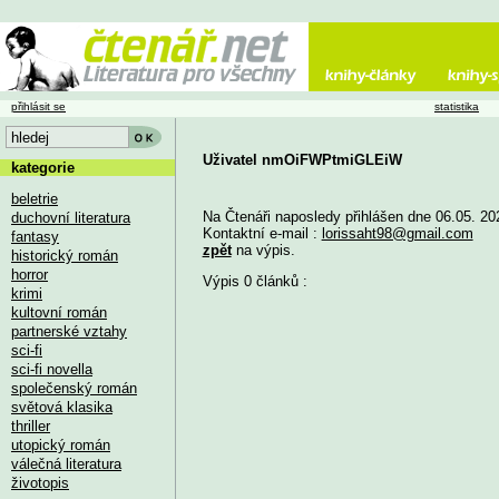
přihlásit se
statistika
Uživatel nmOiFWPtmiGLEiW
kategorie
beletrie
Na Čtenáři naposledy přihlášen dne 06.05. 20
duchovní literatura
Kontaktní e-mail :
lorissaht98@gmail.com
fantasy
zpět
na výpis.
historický román
horror
Výpis 0 článků :
krimi
kultovní román
partnerské vztahy
sci-fi
sci-fi novella
společenský román
světová klasika
thriller
utopický román
válečná literatura
životopis