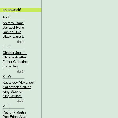
spisovatelé
A - E
Asimov Isaac
Barjavel René
Barker Clive
Black Laura L.
další
F - J
Chalker Jack L.
Christie Agatha
Fisher Catherine
Folný Jan
další
K - O
Kazancev Alexander
Kazantzakis Nikos
King Stephen
King William
další
P - T
Patřičný Martin
Poe Edgar Allan