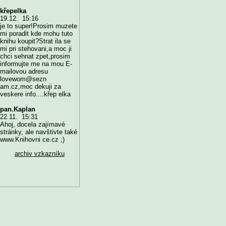
křepelka
19.12. 15:16
je to super!Prosim muzete
mi poradit kde mohu tuto
knihu koupit?Strat ila se
mi pri stehovani,a moc ji
chci sehnat zpet,prosim
informujte me na mou E-
mailovou adresu
lovewom@sezn
am.cz,moc dekuji za
veskere info....křep elka
pan.Kaplan
22.11. 15:31
Ahoj, docela zajímavé
stránky, ale navštivte také
www.Knihovni ce.cz ;)
archiv vzkazníku