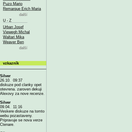
Puzo Mario
Remarque Erich Maria
další
U - Z
Urban Josef
Viewegh Michal
Waltari Mika
Weaver Ben
další
vzkazník
Silver
26.10. 09:37
diskuze pod clanky opet
otevrena. zaroven dekuji
Alexovy za nove recenze.
Silver
09.04. 11:16
Veskere diskuze na tomto
webu pozastaveny.
Pripravuje se nova verze
Ctenare.