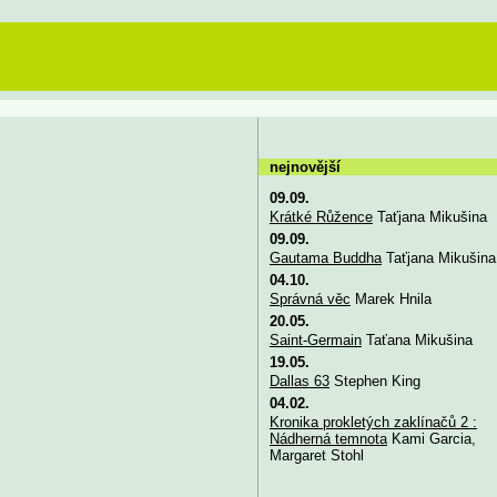
nejnovější
09.09.
Krátké Růžence
Taťjana Mikušina
09.09.
Gautama Buddha
Taťjana Mikušina
04.10.
Správná věc
Marek Hnila
20.05.
Saint-Germain
Taťana Mikušina
19.05.
Dallas 63
Stephen King
04.02.
Kronika prokletých zaklínačů 2 :
Nádherná temnota
Kami Garcia,
Margaret Stohl