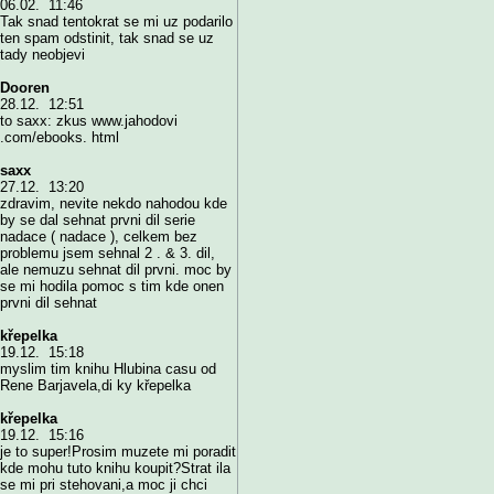
06.02. 11:46
Tak snad tentokrat se mi uz podarilo
ten spam odstinit, tak snad se uz
tady neobjevi
Dooren
28.12. 12:51
to saxx: zkus www.jahodovi
.com/ebooks. html
saxx
27.12. 13:20
zdravim, nevite nekdo nahodou kde
by se dal sehnat prvni dil serie
nadace ( nadace ), celkem bez
problemu jsem sehnal 2 . & 3. dil,
ale nemuzu sehnat dil prvni. moc by
se mi hodila pomoc s tim kde onen
prvni dil sehnat
křepelka
19.12. 15:18
myslim tim knihu Hlubina casu od
Rene Barjavela,di ky křepelka
křepelka
19.12. 15:16
je to super!Prosim muzete mi poradit
kde mohu tuto knihu koupit?Strat ila
se mi pri stehovani,a moc ji chci