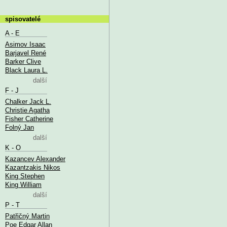
spisovatelé
A - E
Asimov Isaac
Barjavel René
Barker Clive
Black Laura L.
další
F - J
Chalker Jack L.
Christie Agatha
Fisher Catherine
Folný Jan
další
K - O
Kazancev Alexander
Kazantzakis Nikos
King Stephen
King William
další
P - T
Patřičný Martin
Poe Edgar Allan