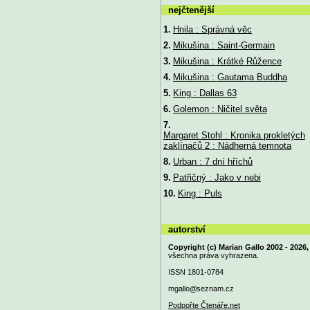
nejčtenější
1.
Hnila : Správná věc
2.
Mikušina : Saint-Germain
3.
Mikušina : Krátké Růžence
4.
Mikušina : Gautama Buddha
5.
King : Dallas 63
6.
Golemon : Ničitel světa
7.
Margaret Stohl : Kronika prokletých
zaklínačů 2 : Nádherná temnota
8.
Urban : 7 dní hříchů
9.
Patřičný : Jako v nebi
10.
King : Puls
autorství
Copyright (c) Marian Gallo 2002 - 2026,
všechna práva vyhrazena.
ISSN 1801-0784
mgallo@
seznam.cz
Podpořte Čtenáře.net