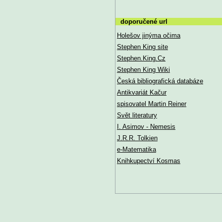
doporučené url
Holešov jinýma očima
Stephen King site
Stephen.King.Cz
Stephen King Wiki
Česká bibliografická databáze
Antikvariát Kačur
spisovatel Martin Reiner
Svět literatury
I. Asimov - Nemesis
J.R.R. Tolkien
e-Matematika
Knihkupectví Kosmas