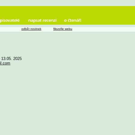
odběr novinek
filozofie webu
e 13.05. 2025
l.com