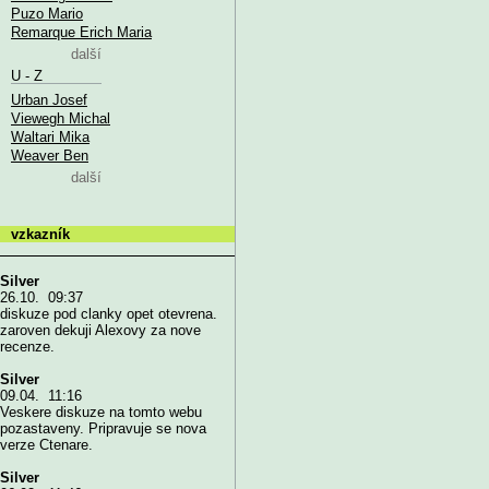
Puzo Mario
Remarque Erich Maria
další
U - Z
Urban Josef
Viewegh Michal
Waltari Mika
Weaver Ben
další
vzkazník
Silver
26.10. 09:37
diskuze pod clanky opet otevrena.
zaroven dekuji Alexovy za nove
recenze.
Silver
09.04. 11:16
Veskere diskuze na tomto webu
pozastaveny. Pripravuje se nova
verze Ctenare.
Silver