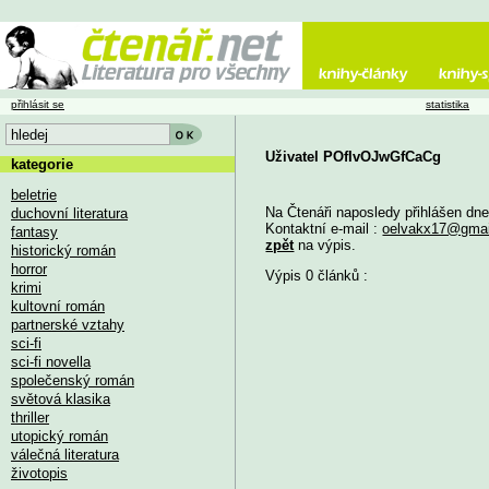
přihlásit se
statistika
Uživatel POfIvOJwGfCaCg
kategorie
beletrie
Na Čtenáři naposledy přihlášen dn
duchovní literatura
Kontaktní e-mail :
oelvakx17@gmai
fantasy
zpět
na výpis.
historický román
horror
Výpis 0 článků :
krimi
kultovní román
partnerské vztahy
sci-fi
sci-fi novella
společenský román
světová klasika
thriller
utopický román
válečná literatura
životopis