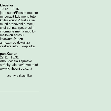
křepelka
19.12. 15:16
je to super!Prosim muzete
mi poradit kde mohu tuto
knihu koupit?Strat ila se
mi pri stehovani,a moc ji
chci sehnat zpet,prosim
informujte me na mou E-
mailovou adresu
lovewom@sezn
am.cz,moc dekuji za
veskere info....křep elka
pan.Kaplan
22.11. 15:31
Ahoj, docela zajímavé
stránky, ale navštivte také
www.Knihovni ce.cz ;)
archiv vzkazníku