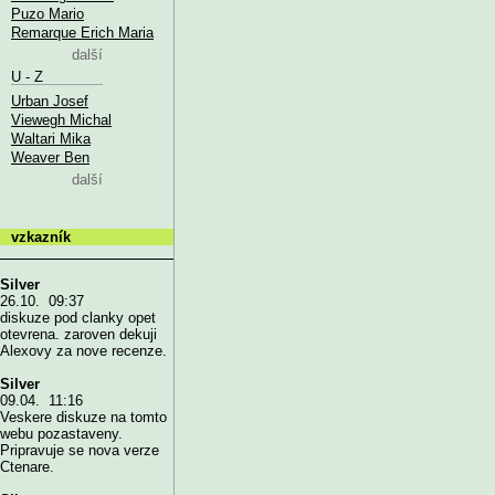
Puzo Mario
Remarque Erich Maria
další
U - Z
Urban Josef
Viewegh Michal
Waltari Mika
Weaver Ben
další
vzkazník
Silver
26.10. 09:37
diskuze pod clanky opet
otevrena. zaroven dekuji
Alexovy za nove recenze.
Silver
09.04. 11:16
Veskere diskuze na tomto
webu pozastaveny.
Pripravuje se nova verze
Ctenare.