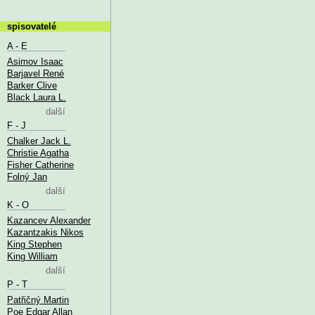
spisovatelé
A - E
Asimov Isaac
Barjavel René
Barker Clive
Black Laura L.
další
F - J
Chalker Jack L.
Christie Agatha
Fisher Catherine
Folný Jan
další
K - O
Kazancev Alexander
Kazantzakis Nikos
King Stephen
King William
další
P - T
Patřičný Martin
Poe Edgar Allan