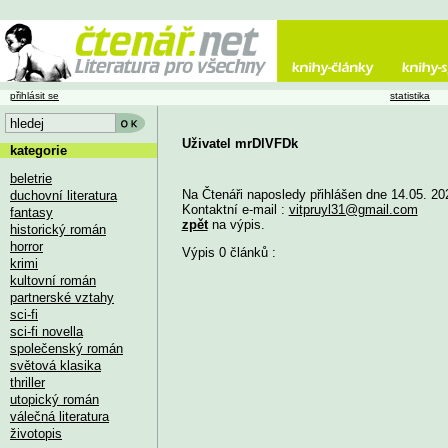
přihlásit se
statistika
Uživatel mrDlVFDk
kategorie
beletrie
Na Čtenáři naposledy přihlášen dne 14.05. 20
duchovní literatura
Kontaktní e-mail :
vitpruyl31@gmail.com
fantasy
zpět
na výpis.
historický román
horror
Výpis 0 článků :
krimi
kultovní román
partnerské vztahy
sci-fi
sci-fi novella
společenský román
světová klasika
thriller
utopický román
válečná literatura
životopis