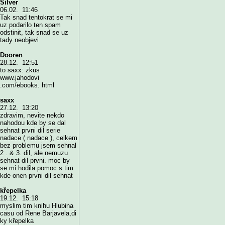
Silver
06.02. 11:46
Tak snad tentokrat se mi
uz podarilo ten spam
odstinit, tak snad se uz
tady neobjevi
Dooren
28.12. 12:51
to saxx: zkus
www.jahodovi
.com/ebooks. html
saxx
27.12. 13:20
zdravim, nevite nekdo
nahodou kde by se dal
sehnat prvni dil serie
nadace ( nadace ), celkem
bez problemu jsem sehnal
2 . & 3. dil, ale nemuzu
sehnat dil prvni. moc by
se mi hodila pomoc s tim
kde onen prvni dil sehnat
křepelka
19.12. 15:18
myslim tim knihu Hlubina
casu od Rene Barjavela,di
ky křepelka