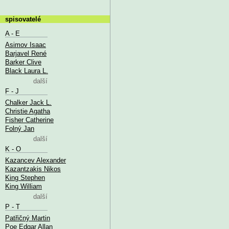
spisovatelé
A - E
Asimov Isaac
Barjavel René
Barker Clive
Black Laura L.
další
F - J
Chalker Jack L.
Christie Agatha
Fisher Catherine
Folný Jan
další
K - O
Kazancev Alexander
Kazantzakis Nikos
King Stephen
King William
další
P - T
Patřičný Martin
Poe Edgar Allan