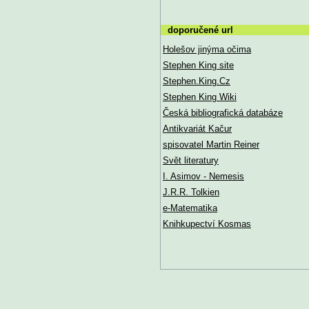
doporučené url
Holešov jinýma očima
Stephen King site
Stephen.King.Cz
Stephen King Wiki
Česká bibliografická databáze
Antikvariát Kačur
spisovatel Martin Reiner
Svět literatury
I. Asimov - Nemesis
J.R.R. Tolkien
e-Matematika
Knihkupectví Kosmas