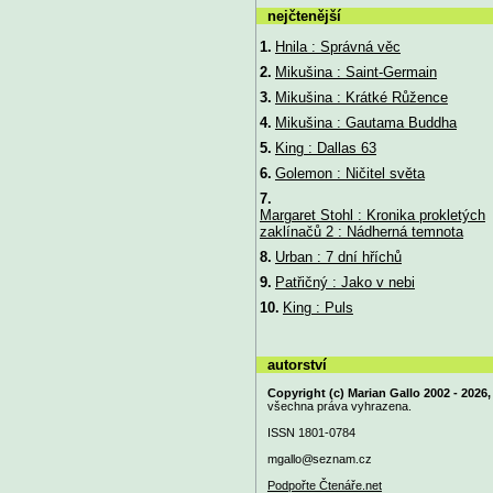
nejčtenější
1.
Hnila : Správná věc
2.
Mikušina : Saint-Germain
3.
Mikušina : Krátké Růžence
4.
Mikušina : Gautama Buddha
5.
King : Dallas 63
6.
Golemon : Ničitel světa
7.
Margaret Stohl : Kronika prokletých
zaklínačů 2 : Nádherná temnota
8.
Urban : 7 dní hříchů
9.
Patřičný : Jako v nebi
10.
King : Puls
autorství
Copyright (c) Marian Gallo 2002 - 2026,
všechna práva vyhrazena.
ISSN 1801-0784
mgallo@
seznam.cz
Podpořte Čtenáře.net