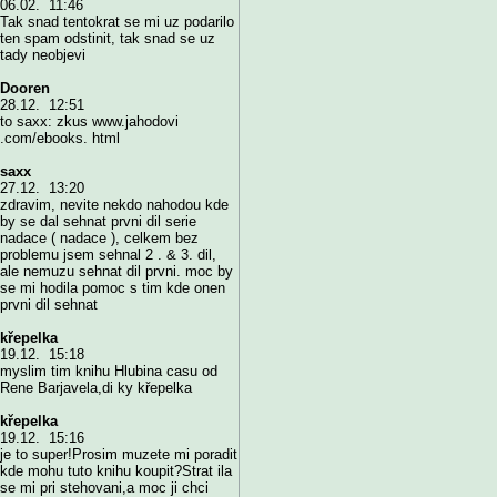
06.02. 11:46
Tak snad tentokrat se mi uz podarilo
ten spam odstinit, tak snad se uz
tady neobjevi
Dooren
28.12. 12:51
to saxx: zkus www.jahodovi
.com/ebooks. html
saxx
27.12. 13:20
zdravim, nevite nekdo nahodou kde
by se dal sehnat prvni dil serie
nadace ( nadace ), celkem bez
problemu jsem sehnal 2 . & 3. dil,
ale nemuzu sehnat dil prvni. moc by
se mi hodila pomoc s tim kde onen
prvni dil sehnat
křepelka
19.12. 15:18
myslim tim knihu Hlubina casu od
Rene Barjavela,di ky křepelka
křepelka
19.12. 15:16
je to super!Prosim muzete mi poradit
kde mohu tuto knihu koupit?Strat ila
se mi pri stehovani,a moc ji chci