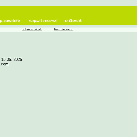
odběr novinek
filozofie webu
e 15.05. 2025
l.com