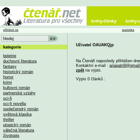
přihlásit se
statistika
Uživatel OAUAKQjp
kategorie
beletrie
Na Čtenáři naposledy přihlášen dn
duchovní literatura
Kontaktní e-mail :
ariapatri9@gmai
fantasy
zpět
na výpis.
historický román
horror
Výpis 0 článků :
krimi
kultovní román
partnerské vztahy
sci-fi
sci-fi novella
společenský román
světová klasika
thriller
utopický román
válečná literatura
životopis