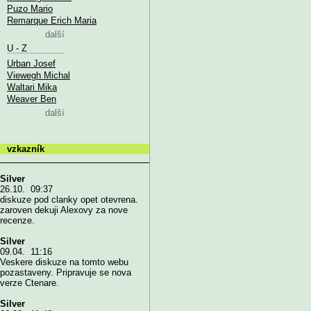
Puzo Mario
Remarque Erich Maria
další
U - Z
Urban Josef
Viewegh Michal
Waltari Mika
Weaver Ben
další
vzkazník
Silver
26.10. 09:37
diskuze pod clanky opet otevrena.
zaroven dekuji Alexovy za nove
recenze.
Silver
09.04. 11:16
Veskere diskuze na tomto webu
pozastaveny. Pripravuje se nova
verze Ctenare.
Silver