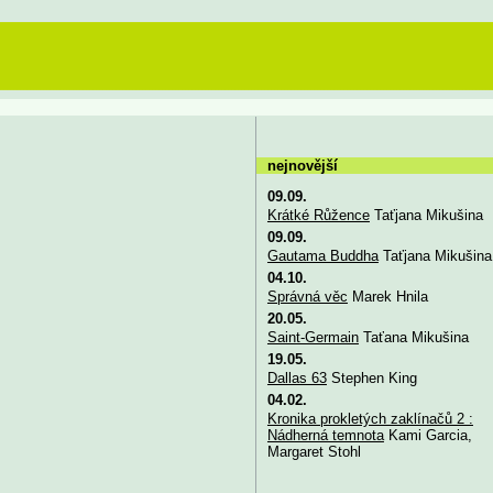
nejnovější
09.09.
Krátké Růžence
Taťjana Mikušina
09.09.
Gautama Buddha
Taťjana Mikušina
04.10.
Správná věc
Marek Hnila
20.05.
Saint-Germain
Taťana Mikušina
19.05.
Dallas 63
Stephen King
04.02.
Kronika prokletých zaklínačů 2 :
Nádherná temnota
Kami Garcia,
Margaret Stohl