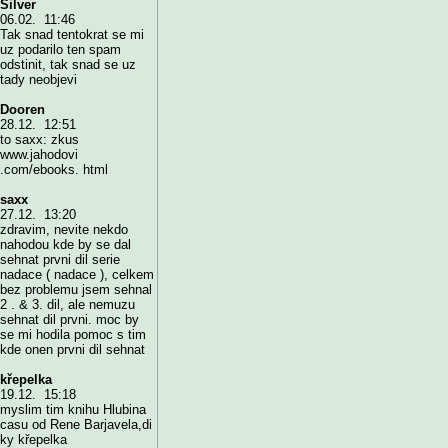
Silver
06.02. 11:46
Tak snad tentokrat se mi
uz podarilo ten spam
odstinit, tak snad se uz
tady neobjevi
Dooren
28.12. 12:51
to saxx: zkus
www.jahodovi
.com/ebooks. html
saxx
27.12. 13:20
zdravim, nevite nekdo
nahodou kde by se dal
sehnat prvni dil serie
nadace ( nadace ), celkem
bez problemu jsem sehnal
2 . & 3. dil, ale nemuzu
sehnat dil prvni. moc by
se mi hodila pomoc s tim
kde onen prvni dil sehnat
křepelka
19.12. 15:18
myslim tim knihu Hlubina
casu od Rene Barjavela,di
ky křepelka