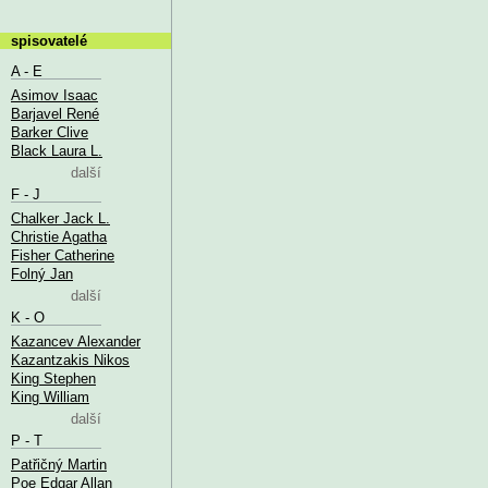
spisovatelé
A - E
Asimov Isaac
Barjavel René
Barker Clive
Black Laura L.
další
F - J
Chalker Jack L.
Christie Agatha
Fisher Catherine
Folný Jan
další
K - O
Kazancev Alexander
Kazantzakis Nikos
King Stephen
King William
další
P - T
Patřičný Martin
Poe Edgar Allan