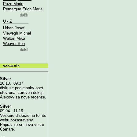
Puzo Mario
Remarque Erich Maria
další
U - Z
Urban Josef
Viewegh Michal
Waltari Mika
Weaver Ben
další
vzkazník
Silver
26.10. 09:37
diskuze pod clanky opet
otevrena. zaroven dekuji
Alexovy za nove recenze.
Silver
09.04. 11:16
Veskere diskuze na tomto
webu pozastaveny.
Pripravuje se nova verze
Ctenare.