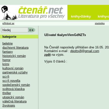
přihlásit se
statistika
Uživatel tkaIymVkmGdNZTs
kategorie
beletrie
Na Čtenáři naposledy přihlášen dne 16.05. 20
duchovní literatura
Kontaktní e-mail :
dpottsj8@gmail.com
fantasy
zpět
na výpis.
historický román
horror
Výpis 0 článků :
krimi
kultovní román
partnerské vztahy
sci-fi
sci-fi novella
společenský román
světová klasika
thriller
utopický román
válečná literatura
životopis