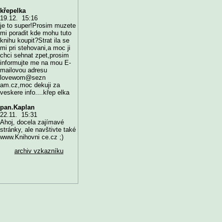
křepelka
19.12. 15:16
je to super!Prosim muzete
mi poradit kde mohu tuto
knihu koupit?Strat ila se
mi pri stehovani,a moc ji
chci sehnat zpet,prosim
informujte me na mou E-
mailovou adresu
lovewom@sezn
am.cz,moc dekuji za
veskere info....křep elka
pan.Kaplan
22.11. 15:31
Ahoj, docela zajímavé
stránky, ale navštivte také
www.Knihovni ce.cz ;)
archiv vzkazníku