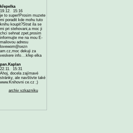
křepelka
19.12. 15:16
je to super!Prosim muzete
mi poradit kde mohu tuto
knihu koupit?Strat ila se
mi pri stehovani,a moc ji
chci sehnat zpet,prosim
informujte me na mou E-
mailovou adresu
lovewom@sezn
am.cz,moc dekuji za
veskere info....křep elka
pan.Kaplan
22.11. 15:31
Ahoj, docela zajímavé
stránky, ale navštivte také
www.Knihovni ce.cz ;)
archiv vzkazníku