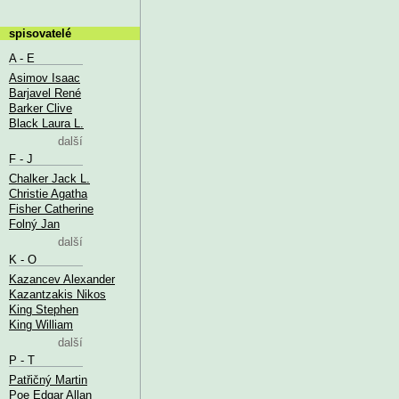
spisovatelé
A - E
Asimov Isaac
Barjavel René
Barker Clive
Black Laura L.
další
F - J
Chalker Jack L.
Christie Agatha
Fisher Catherine
Folný Jan
další
K - O
Kazancev Alexander
Kazantzakis Nikos
King Stephen
King William
další
P - T
Patřičný Martin
Poe Edgar Allan