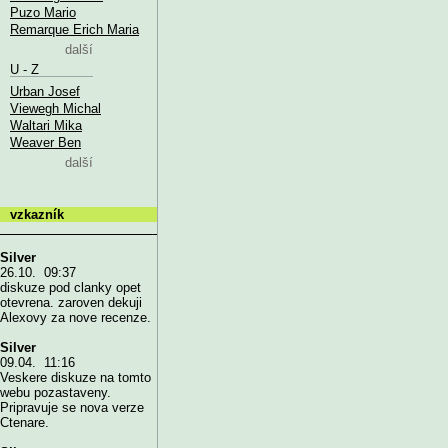
Puzo Mario
Remarque Erich Maria
další
U - Z
Urban Josef
Viewegh Michal
Waltari Mika
Weaver Ben
další
vzkazník
Silver
26.10. 09:37
diskuze pod clanky opet
otevrena. zaroven dekuji
Alexovy za nove recenze.
Silver
09.04. 11:16
Veskere diskuze na tomto
webu pozastaveny.
Pripravuje se nova verze
Ctenare.