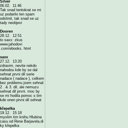
Silver
06.02. 11:46
Tak snad tentokrat se mi
uz podarilo ten spam
odstinit, tak snad se uz
tady neobjevi
Dooren
28.12. 12:51
to saxx: zkus
www.jahodovi
.com/ebooks. html
saxx
27.12. 13:20
zdravim, nevite nekdo
nahodou kde by se dal
sehnat prvni dil serie
nadace ( nadace ), celkem
bez problemu jsem sehnal
2 . & 3. dil, ale nemuzu
sehnat dil prvni. moc by
se mi hodila pomoc s tim
kde onen prvni dil sehnat
křepelka
19.12. 15:18
myslim tim knihu Hlubina
casu od Rene Barjavela,di
ky křepelka