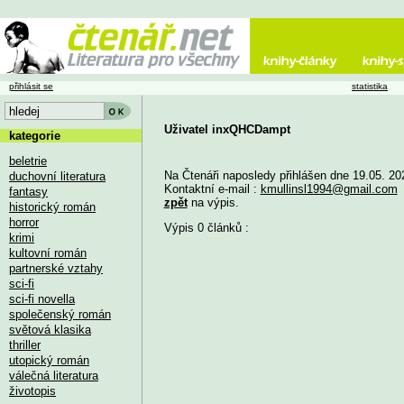
přihlásit se
statistika
Uživatel inxQHCDampt
kategorie
beletrie
Na Čtenáři naposledy přihlášen dne 19.05. 20
duchovní literatura
Kontaktní e-mail :
kmullinsl1994@gmail.com
fantasy
zpět
na výpis.
historický román
horror
Výpis 0 článků :
krimi
kultovní román
partnerské vztahy
sci-fi
sci-fi novella
společenský román
světová klasika
thriller
utopický román
válečná literatura
životopis