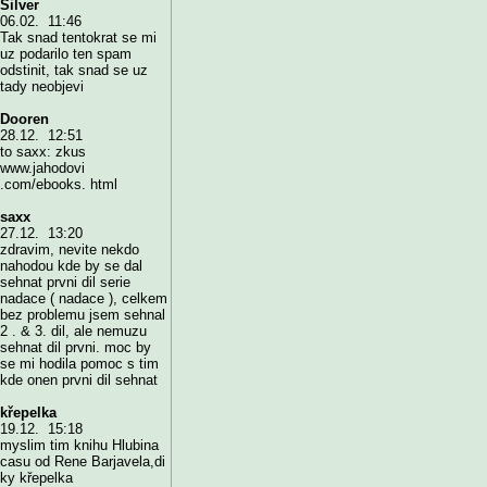
Silver
06.02. 11:46
Tak snad tentokrat se mi
uz podarilo ten spam
odstinit, tak snad se uz
tady neobjevi
Dooren
28.12. 12:51
to saxx: zkus
www.jahodovi
.com/ebooks. html
saxx
27.12. 13:20
zdravim, nevite nekdo
nahodou kde by se dal
sehnat prvni dil serie
nadace ( nadace ), celkem
bez problemu jsem sehnal
2 . & 3. dil, ale nemuzu
sehnat dil prvni. moc by
se mi hodila pomoc s tim
kde onen prvni dil sehnat
křepelka
19.12. 15:18
myslim tim knihu Hlubina
casu od Rene Barjavela,di
ky křepelka