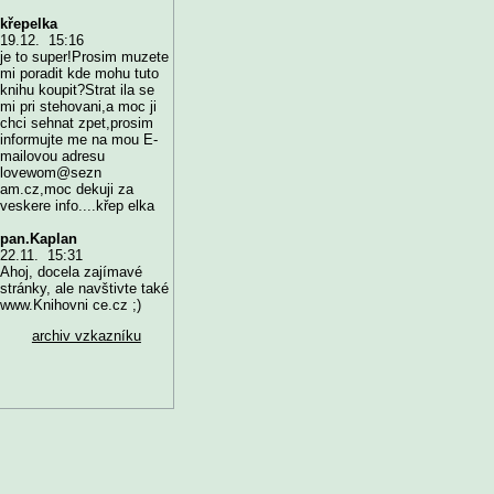
křepelka
19.12. 15:16
je to super!Prosim muzete
mi poradit kde mohu tuto
knihu koupit?Strat ila se
mi pri stehovani,a moc ji
chci sehnat zpet,prosim
informujte me na mou E-
mailovou adresu
lovewom@sezn
am.cz,moc dekuji za
veskere info....křep elka
pan.Kaplan
22.11. 15:31
Ahoj, docela zajímavé
stránky, ale navštivte také
www.Knihovni ce.cz ;)
archiv vzkazníku