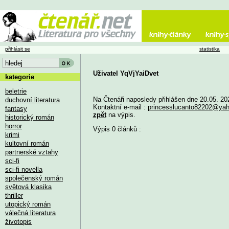
přihlásit se
statistika
Uživatel YqVjYaiDvet
kategorie
beletrie
Na Čtenáři naposledy přihlášen dne 20.05. 20
duchovní literatura
Kontaktní e-mail :
princesslucanto82202@ya
fantasy
zpět
na výpis.
historický román
horror
Výpis 0 článků :
krimi
kultovní román
partnerské vztahy
sci-fi
sci-fi novella
společenský román
světová klasika
thriller
utopický román
válečná literatura
životopis