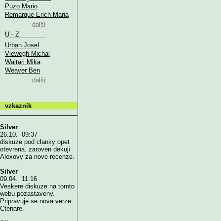
Puzo Mario
Remarque Erich Maria
další
U - Z
Urban Josef
Viewegh Michal
Waltari Mika
Weaver Ben
další
vzkazník
Silver
26.10. 09:37
diskuze pod clanky opet
otevrena. zaroven dekuji
Alexovy za nove recenze.
Silver
09.04. 11:16
Veskere diskuze na tomto
webu pozastaveny.
Pripravuje se nova verze
Ctenare.