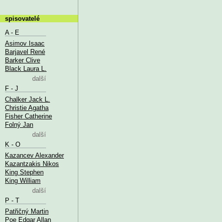
spisovatelé
A - E
Asimov Isaac
Barjavel René
Barker Clive
Black Laura L.
další
F - J
Chalker Jack L.
Christie Agatha
Fisher Catherine
Folný Jan
další
K - O
Kazancev Alexander
Kazantzakis Nikos
King Stephen
King William
další
P - T
Patřičný Martin
Poe Edgar Allan