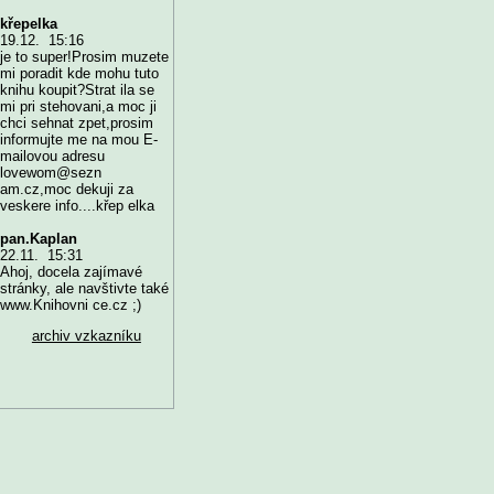
křepelka
19.12. 15:16
je to super!Prosim muzete
mi poradit kde mohu tuto
knihu koupit?Strat ila se
mi pri stehovani,a moc ji
chci sehnat zpet,prosim
informujte me na mou E-
mailovou adresu
lovewom@sezn
am.cz,moc dekuji za
veskere info....křep elka
pan.Kaplan
22.11. 15:31
Ahoj, docela zajímavé
stránky, ale navštivte také
www.Knihovni ce.cz ;)
archiv vzkazníku