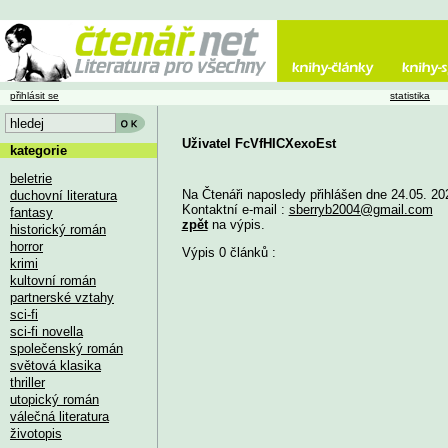
přihlásit se
statistika
Uživatel FcVfHICXexoEst
kategorie
beletrie
Na Čtenáři naposledy přihlášen dne 24.05. 20
duchovní literatura
Kontaktní e-mail :
sberryb2004@gmail.com
fantasy
zpět
na výpis.
historický román
horror
Výpis 0 článků :
krimi
kultovní román
partnerské vztahy
sci-fi
sci-fi novella
společenský román
světová klasika
thriller
utopický román
válečná literatura
životopis