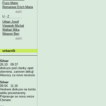
Puzo Mario
Remarque Erich Maria
další
U - Z
Urban Josef
Viewegh Michal
Waltari Mika
Weaver Ben
další
vzkazník
Silver
26.10. 09:37
diskuze pod clanky opet
otevrena. zaroven dekuji
Alexovy za nove recenze.
Silver
09.04. 11:16
Veskere diskuze na tomto
webu pozastaveny.
Pripravuje se nova verze
Ctenare.