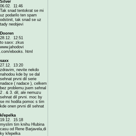
Silver
06.02. 11:46
Tak snad tentokrat se mi
uz podarilo ten spam
odstinit, tak snad se uz
tady neobjevi
Dooren
28.12. 12:51
to saxx: zkus
www.jahodovi
.com/ebooks. html
saxx
27.12. 13:20
zdravim, nevite nekdo
nahodou kde by se dal
sehnat prvni dil serie
nadace ( nadace ), celkem
bez problemu jsem sehnal
2 . & 3. dil, ale nemuzu
sehnat dil prvni. moc by
se mi hodila pomoc s tim
kde onen prvni dil sehnat
křepelka
19.12. 15:18
myslim tim knihu Hlubina
casu od Rene Barjavela,di
ky křepelka