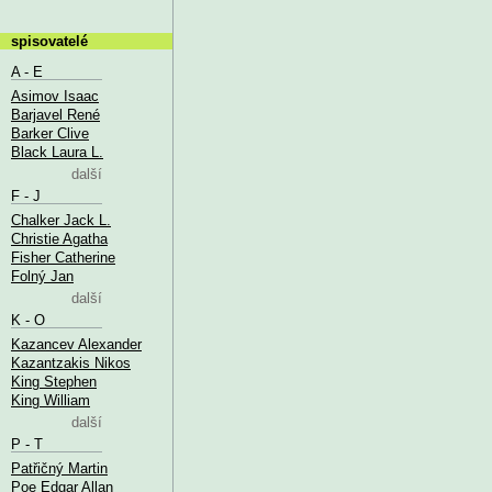
spisovatelé
A - E
Asimov Isaac
Barjavel René
Barker Clive
Black Laura L.
další
F - J
Chalker Jack L.
Christie Agatha
Fisher Catherine
Folný Jan
další
K - O
Kazancev Alexander
Kazantzakis Nikos
King Stephen
King William
další
P - T
Patřičný Martin
Poe Edgar Allan