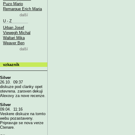
Puzo Mario
Remarque Erich Maria
další
U - Z
Urban Josef
Viewegh Michal
Waltari Mika
Weaver Ben
další
vzkazník
Silver
26.10. 09:37
diskuze pod clanky opet
otevrena. zaroven dekuji
Alexovy za nove recenze.
Silver
09.04. 11:16
Veskere diskuze na tomto
webu pozastaveny.
Pripravuje se nova verze
Ctenare.