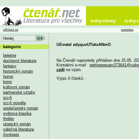
přihlásit se
statistika
Uživatel adyquvUTskxANmO
kategorie
beletrie
Na Čtenáři naposledy přihlášen dne 25.05. 20
duchovní literatura
Kontaktní e-mail :
pettigrewsam373641@yah
fantasy
zpět
na výpis.
historický román
horror
Výpis 0 článků :
krimi
kultovní román
partnerské vztahy
sci-fi
sci-fi novella
společenský román
světová klasika
thriller
utopický román
válečná literatura
životopis