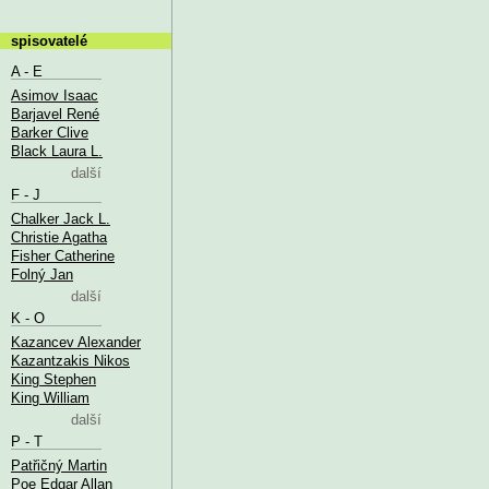
spisovatelé
A - E
Asimov Isaac
Barjavel René
Barker Clive
Black Laura L.
další
F - J
Chalker Jack L.
Christie Agatha
Fisher Catherine
Folný Jan
další
K - O
Kazancev Alexander
Kazantzakis Nikos
King Stephen
King William
další
P - T
Patřičný Martin
Poe Edgar Allan