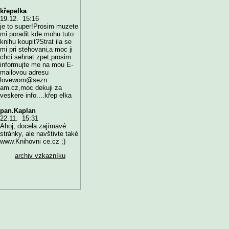
křepelka
19.12. 15:16
je to super!Prosim muzete
mi poradit kde mohu tuto
knihu koupit?Strat ila se
mi pri stehovani,a moc ji
chci sehnat zpet,prosim
informujte me na mou E-
mailovou adresu
lovewom@sezn
am.cz,moc dekuji za
veskere info....křep elka
pan.Kaplan
22.11. 15:31
Ahoj, docela zajímavé
stránky, ale navštivte také
www.Knihovni ce.cz ;)
archiv vzkazníku