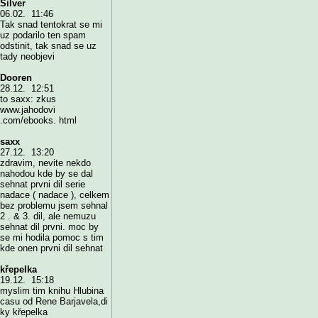
Silver
06.02. 11:46
Tak snad tentokrat se mi
uz podarilo ten spam
odstinit, tak snad se uz
tady neobjevi
Dooren
28.12. 12:51
to saxx: zkus
www.jahodovi
.com/ebooks. html
saxx
27.12. 13:20
zdravim, nevite nekdo
nahodou kde by se dal
sehnat prvni dil serie
nadace ( nadace ), celkem
bez problemu jsem sehnal
2 . & 3. dil, ale nemuzu
sehnat dil prvni. moc by
se mi hodila pomoc s tim
kde onen prvni dil sehnat
křepelka
19.12. 15:18
myslim tim knihu Hlubina
casu od Rene Barjavela,di
ky křepelka