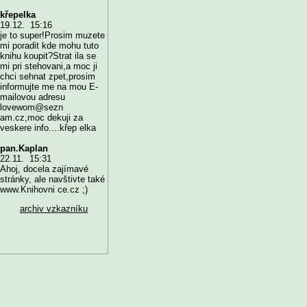
křepelka
19.12. 15:16
je to super!Prosim muzete
mi poradit kde mohu tuto
knihu koupit?Strat ila se
mi pri stehovani,a moc ji
chci sehnat zpet,prosim
informujte me na mou E-
mailovou adresu
lovewom@sezn
am.cz,moc dekuji za
veskere info....křep elka
pan.Kaplan
22.11. 15:31
Ahoj, docela zajímavé
stránky, ale navštivte také
www.Knihovni ce.cz ;)
archiv vzkazníku