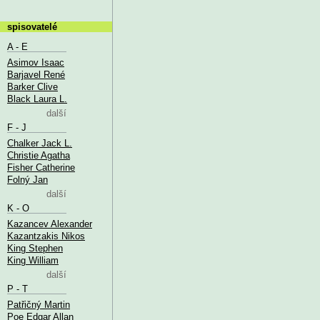
spisovatelé
A - E
Asimov Isaac
Barjavel René
Barker Clive
Black Laura L.
další
F - J
Chalker Jack L.
Christie Agatha
Fisher Catherine
Folný Jan
další
K - O
Kazancev Alexander
Kazantzakis Nikos
King Stephen
King William
další
P - T
Patřičný Martin
Poe Edgar Allan