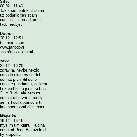
Silver
06.02. 11:46
Tak snad tentokrat se mi
uz podarilo ten spam
odstinit, tak snad se uz
tady neobjevi
Dooren
28.12. 12:51
to saxx: zkus
www.jahodovi
.com/ebooks. html
saxx
27.12. 13:20
zdravim, nevite nekdo
nahodou kde by se dal
sehnat prvni dil serie
nadace ( nadace ), celkem
bez problemu jsem sehnal
2 . & 3. dil, ale nemuzu
sehnat dil prvni. moc by
se mi hodila pomoc s tim
kde onen prvni dil sehnat
křepelka
19.12. 15:18
myslim tim knihu Hlubina
casu od Rene Barjavela,di
ky křepelka