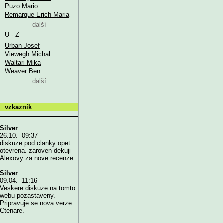
Puzo Mario
Remarque Erich Maria
další
U - Z
Urban Josef
Viewegh Michal
Waltari Mika
Weaver Ben
další
vzkazník
Silver
26.10. 09:37
diskuze pod clanky opet
otevrena. zaroven dekuji
Alexovy za nove recenze.
Silver
09.04. 11:16
Veskere diskuze na tomto
webu pozastaveny.
Pripravuje se nova verze
Ctenare.