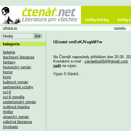
přihlásit se
statistika
Uživatel vmEnKJVugkMYw
kategorie
beletrie
Na Čtenáři naposledy přihlášen dne 25.05. 20
duchovní literatura
Kontaktní e-mail :
casgeilooh54@gmail.com
fantasy
zpět
na výpis.
historický román
horror
Výpis 0 článků :
krimi
kultovní román
partnerské vztahy
sci-fi
sci-fi novella
společenský román
světová klasika
thriller
utopický román
válečná literatura
životopis