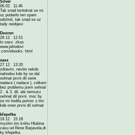
Silver
06.02. 11:46
Tak snad tentokrat se mi
uz podarilo ten spam
odstinit, tak snad se uz
tady neobjevi
Dooren
28.12. 12:51
to saxx: zkus
www.jahodovi
.com/ebooks. html
saxx
27.12. 13:20
zdravim, nevite nekdo
nahodou kde by se dal
sehnat prvni dil serie
nadace ( nadace ), celkem
bez problemu jsem sehnal
2 . & 3. dil, ale nemuzu
sehnat dil prvni. moc by
se mi hodila pomoc s tim
kde onen prvni dil sehnat
křepelka
19.12. 15:18
myslim tim knihu Hlubina
casu od Rene Barjavela,di
ky křepelka