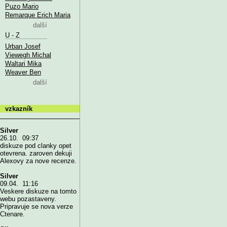
Puzo Mario
Remarque Erich Maria
další
U - Z
Urban Josef
Viewegh Michal
Waltari Mika
Weaver Ben
další
vzkazník
Silver
26.10. 09:37
diskuze pod clanky opet
otevrena. zaroven dekuji
Alexovy za nove recenze.
Silver
09.04. 11:16
Veskere diskuze na tomto
webu pozastaveny.
Pripravuje se nova verze
Ctenare.