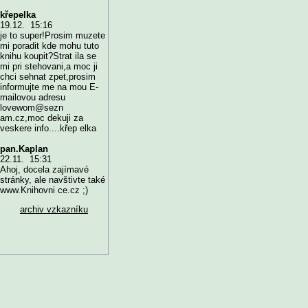
křepelka
19.12. 15:16
je to super!Prosim muzete
mi poradit kde mohu tuto
knihu koupit?Strat ila se
mi pri stehovani,a moc ji
chci sehnat zpet,prosim
informujte me na mou E-
mailovou adresu
lovewom@sezn
am.cz,moc dekuji za
veskere info....křep elka
pan.Kaplan
22.11. 15:31
Ahoj, docela zajímavé
stránky, ale navštivte také
www.Knihovni ce.cz ;)
archiv vzkazníku