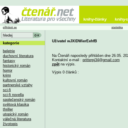
přihlásit se
statistika
Uživatel wJXlDWierEehfB
kategorie
beletrie
Na Čtenáři naposledy přihlášen dne 26.05. 20
duchovní literatura
Kontaktní e-mail :
pritterpj34@gmail.com
fantasy
zpět
na výpis.
historický román
horror
Výpis 0 článků :
krimi
kultovní román
partnerské vztahy
sci-fi
sci-fi novella
společenský román
světová klasika
thriller
utopický román
válečná literatura
životopis