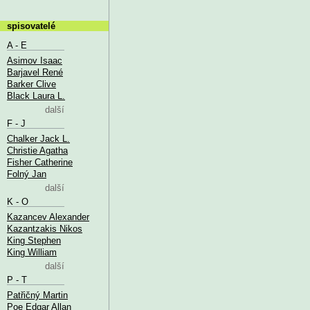
spisovatelé
A - E
Asimov Isaac
Barjavel René
Barker Clive
Black Laura L.
další
F - J
Chalker Jack L.
Christie Agatha
Fisher Catherine
Folný Jan
další
K - O
Kazancev Alexander
Kazantzakis Nikos
King Stephen
King William
další
P - T
Patřičný Martin
Poe Edgar Allan