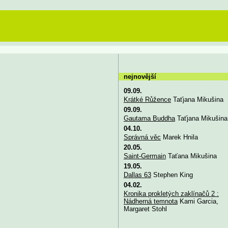
nejnovější
09.09.
Krátké Růžence
Taťjana Mikušina
09.09.
Gautama Buddha
Taťjana Mikušina
04.10.
Správná věc
Marek Hnila
20.05.
Saint-Germain
Taťana Mikušina
19.05.
Dallas 63
Stephen King
04.02.
Kronika prokletých zaklínačů 2 :
Nádherná temnota
Kami Garcia,
Margaret Stohl