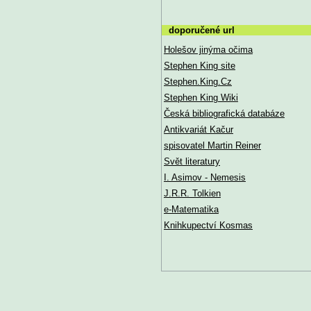
doporučené url
Holešov jinýma očima
Stephen King site
Stephen.King.Cz
Stephen King Wiki
Česká bibliografická databáze
Antikvariát Kačur
spisovatel Martin Reiner
Svět literatury
I. Asimov - Nemesis
J.R.R. Tolkien
e-Matematika
Knihkupectví Kosmas