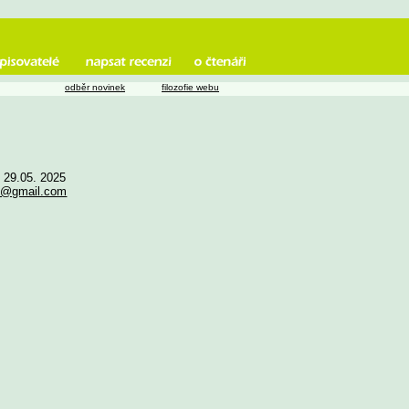
odběr novinek
filozofie webu
e 29.05. 2025
0@gmail.com