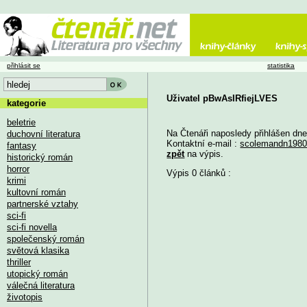
přihlásit se
statistika
Uživatel pBwAsIRfiejLVES
kategorie
beletrie
Na Čtenáři naposledy přihlášen dn
duchovní literatura
Kontaktní e-mail :
scolemandn198
fantasy
zpět
na výpis.
historický román
horror
Výpis 0 článků :
krimi
kultovní román
partnerské vztahy
sci-fi
sci-fi novella
společenský román
světová klasika
thriller
utopický román
válečná literatura
životopis