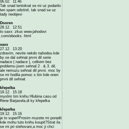
06.02. 11:46
Tak snad tentokrat se mi uz podarilo
ten spam odstinit, tak snad se uz
tady neobjevi
Dooren
28.12. 12:51
to saxx: zkus www.jahodovi
.com/ebooks. html
saxx
27.12. 13:20
zdravim, nevite nekdo nahodou kde
by se dal sehnat prvni dil serie
nadace ( nadace ), celkem bez
problemu jsem sehnal 2 . & 3. dil,
ale nemuzu sehnat dil prvni. moc by
se mi hodila pomoc s tim kde onen
prvni dil sehnat
křepelka
19.12. 15:18
myslim tim knihu Hlubina casu od
Rene Barjavela,di ky křepelka
křepelka
19.12. 15:16
je to super!Prosim muzete mi poradit
kde mohu tuto knihu koupit?Strat ila
se mi pri stehovani,a moc ji chci