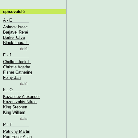
spisovatelé
A - E
Asimov Isaac
Barjavel René
Barker Clive
Black Laura L.
další
F - J
Chalker Jack L.
Christie Agatha
Fisher Catherine
Folný Jan
další
K - O
Kazancev Alexander
Kazantzakis Nikos
King Stephen
King William
další
P - T
Patřičný Martin
Poe Edgar Allan