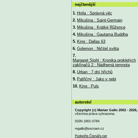
nejčtenější
1.
Hnila : Správná věc
2.
Mikušina : Saint-Germain
3.
Mikušina : Krátké Růžence
4.
Mikušina : Gautama Buddha
5.
King : Dallas 63
6.
Golemon : Ničitel světa
7.
Margaret Stohl : Kronika prokletých
zaklínačů 2 : Nádherná temnota
8.
Urban : 7 dní hříchů
9.
Patřičný : Jako v nebi
10.
King : Puls
autorství
Copyright (c) Marian Gallo 2002 - 2026,
všechna práva vyhrazena.
ISSN 1801-0784
mgallo@
seznam.cz
Podpořte Čtenáře.net