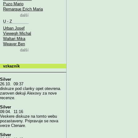
Puzo Mario
Remarque Erich Maria
další
U - Z
Urban Josef
Viewegh Michal
Waltari Mika
Weaver Ben
další
vzkazník
Silver
26.10. 09:37
diskuze pod clanky opet otevrena.
zaroven dekuji Alexovy za nove
recenze.
Silver
09.04. 11:16
Veskere diskuze na tomto webu
pozastaveny. Pripravuje se nova
verze Ctenare.
Silver