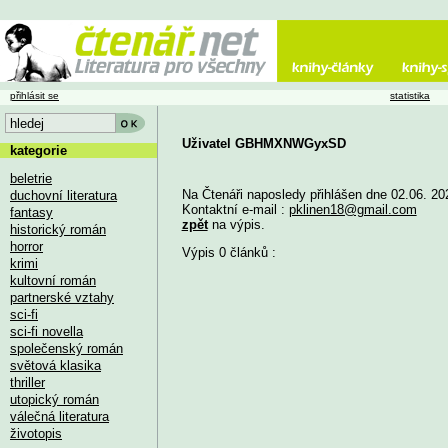
přihlásit se
statistika
Uživatel GBHMXNWGyxSD
kategorie
beletrie
Na Čtenáři naposledy přihlášen dne 02.06. 20
duchovní literatura
Kontaktní e-mail :
pklinen18@gmail.com
fantasy
zpět
na výpis.
historický román
horror
Výpis 0 článků :
krimi
kultovní román
partnerské vztahy
sci-fi
sci-fi novella
společenský román
světová klasika
thriller
utopický román
válečná literatura
životopis