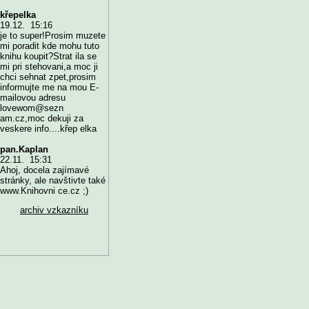
křepelka
19.12. 15:16
je to super!Prosim muzete
mi poradit kde mohu tuto
knihu koupit?Strat ila se
mi pri stehovani,a moc ji
chci sehnat zpet,prosim
informujte me na mou E-
mailovou adresu
lovewom@sezn
am.cz,moc dekuji za
veskere info....křep elka
pan.Kaplan
22.11. 15:31
Ahoj, docela zajímavé
stránky, ale navštivte také
www.Knihovni ce.cz ;)
archiv vzkazníku