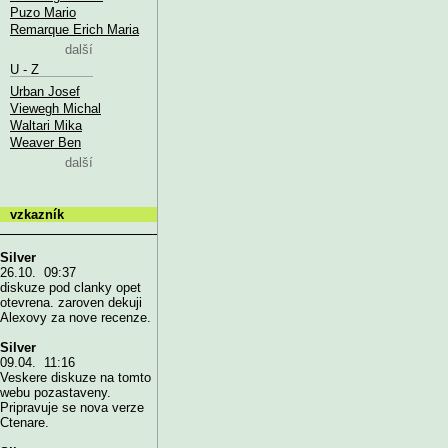
Puzo Mario
Remarque Erich Maria
další
U - Z
Urban Josef
Viewegh Michal
Waltari Mika
Weaver Ben
další
vzkazník
Silver
26.10. 09:37
diskuze pod clanky opet
otevrena. zaroven dekuji
Alexovy za nove recenze.
Silver
09.04. 11:16
Veskere diskuze na tomto
webu pozastaveny.
Pripravuje se nova verze
Ctenare.