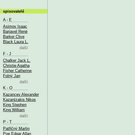
spisovatelé
A - E
Asimov Isaac
Barjavel René
Barker Clive
Black Laura L.
další
F - J
Chalker Jack L.
Christie Agatha
Fisher Catherine
Folný Jan
další
K - O
Kazancev Alexander
Kazantzakis Nikos
King Stephen
King William
další
P - T
Patřičný Martin
Poe Edgar Allan