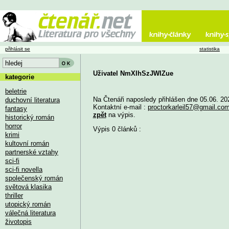
přihlásit se
statistika
Uživatel NmXIhSzJWIZue
kategorie
beletrie
Na Čtenáři naposledy přihlášen dne 05.06. 20
duchovní literatura
Kontaktní e-mail :
proctorkarleil57@gmail.co
fantasy
zpět
na výpis.
historický román
horror
Výpis 0 článků :
krimi
kultovní román
partnerské vztahy
sci-fi
sci-fi novella
společenský román
světová klasika
thriller
utopický román
válečná literatura
životopis