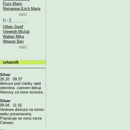
Puzo Mario
Remarque Erich Maria
další
U - Z
Urban Josef
Viewegh Michal
Waltari Mika
Weaver Ben
další
vzkazník
Silver
26.10. 09:37
diskuze pod clanky opet
otevrena. zaroven dekuji
Alexovy za nove recenze.
Silver
09.04. 11:16
Veskere diskuze na tomto
webu pozastaveny.
Pripravuje se nova verze
Ctenare.