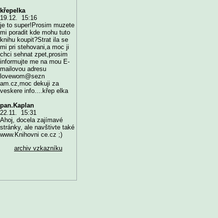
křepelka
19.12. 15:16
je to super!Prosim muzete
mi poradit kde mohu tuto
knihu koupit?Strat ila se
mi pri stehovani,a moc ji
chci sehnat zpet,prosim
informujte me na mou E-
mailovou adresu
lovewom@sezn
am.cz,moc dekuji za
veskere info....křep elka
pan.Kaplan
22.11. 15:31
Ahoj, docela zajímavé
stránky, ale navštivte také
www.Knihovni ce.cz ;)
archiv vzkazníku