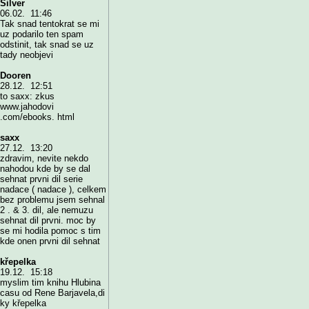
Silver
06.02. 11:46
Tak snad tentokrat se mi
uz podarilo ten spam
odstinit, tak snad se uz
tady neobjevi
Dooren
28.12. 12:51
to saxx: zkus
www.jahodovi
.com/ebooks. html
saxx
27.12. 13:20
zdravim, nevite nekdo
nahodou kde by se dal
sehnat prvni dil serie
nadace ( nadace ), celkem
bez problemu jsem sehnal
2 . & 3. dil, ale nemuzu
sehnat dil prvni. moc by
se mi hodila pomoc s tim
kde onen prvni dil sehnat
křepelka
19.12. 15:18
myslim tim knihu Hlubina
casu od Rene Barjavela,di
ky křepelka