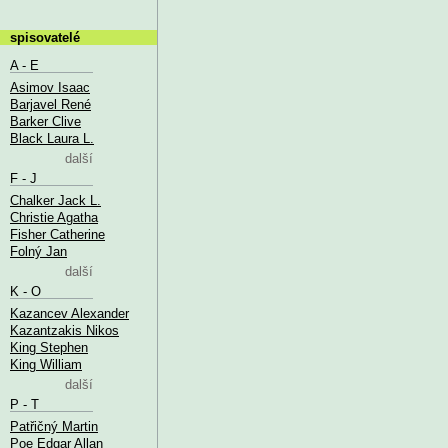
spisovatelé
A - E
Asimov Isaac
Barjavel René
Barker Clive
Black Laura L.
další
F - J
Chalker Jack L.
Christie Agatha
Fisher Catherine
Folný Jan
další
K - O
Kazancev Alexander
Kazantzakis Nikos
King Stephen
King William
další
P - T
Patřičný Martin
Poe Edgar Allan