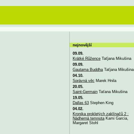
nejnovější
09.09.
Krátké Růžence
Taťjana Mikušina
09.09.
Gautama Buddha
Taťjana Mikušina
04.10.
Správná věc
Marek Hnila
20.05.
Saint-Germain
Taťana Mikušina
19.05.
Dallas 63
Stephen King
04.02.
Kronika prokletých zaklínačů 2 :
Nádherná temnota
Kami Garcia,
Margaret Stohl