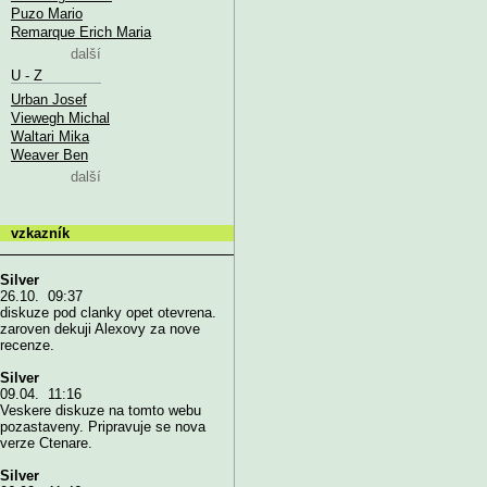
Puzo Mario
Remarque Erich Maria
další
U - Z
Urban Josef
Viewegh Michal
Waltari Mika
Weaver Ben
další
vzkazník
Silver
26.10. 09:37
diskuze pod clanky opet otevrena.
zaroven dekuji Alexovy za nove
recenze.
Silver
09.04. 11:16
Veskere diskuze na tomto webu
pozastaveny. Pripravuje se nova
verze Ctenare.
Silver