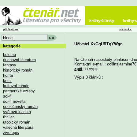
přihlásit se
statistika
Uživatel XxGqURTqYWgn
kategorie
beletrie
Na Čtenáři naposledy přihlášen dn
duchovní literatura
Kontaktní e-mail :
collinsjasmine
fantasy
zpět
na výpis.
historický román
horror
Výpis 0 článků :
krimi
kultovní román
partnerské vztahy
sci-fi
sci-fi novella
společenský román
světová klasika
thriller
utopický román
válečná literatura
životopis