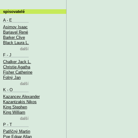
spisovatelé
A - E
Asimov Isaac
Barjavel René
Barker Clive
Black Laura L.
další
F - J
Chalker Jack L.
Christie Agatha
Fisher Catherine
Folný Jan
další
K - O
Kazancev Alexander
Kazantzakis Nikos
King Stephen
King William
další
P - T
Patřičný Martin
Poe Edgar Allan