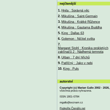
nejčtenější
1.
Hnila : Správná věc
2.
Mikušina : Saint-Germain
3.
Mikušina : Krátké Růžence
4.
Mikušina : Gautama Buddha
5.
King : Dallas 63
6.
Golemon : Ničitel světa
7.
Margaret Stohl : Kronika prokletých
zaklínačů 2 : Nádherná temnota
8.
Urban : 7 dní hříchů
9.
Patřičný : Jako v nebi
10.
King : Puls
autorství
Copyright (c) Marian Gallo 2002 - 2026,
všechna práva vyhrazena.
ISSN 1801-0784
mgallo@
seznam.cz
Podpořte Čtenáře.net