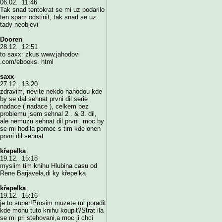
06.02. 11:46
Tak snad tentokrat se mi uz podarilo
ten spam odstinit, tak snad se uz
tady neobjevi
Dooren
28.12. 12:51
to saxx: zkus www.jahodovi
.com/ebooks. html
saxx
27.12. 13:20
zdravim, nevite nekdo nahodou kde
by se dal sehnat prvni dil serie
nadace ( nadace ), celkem bez
problemu jsem sehnal 2 . & 3. dil,
ale nemuzu sehnat dil prvni. moc by
se mi hodila pomoc s tim kde onen
prvni dil sehnat
křepelka
19.12. 15:18
myslim tim knihu Hlubina casu od
Rene Barjavela,di ky křepelka
křepelka
19.12. 15:16
je to super!Prosim muzete mi poradit
kde mohu tuto knihu koupit?Strat ila
se mi pri stehovani,a moc ji chci