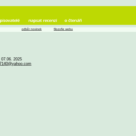
odběr novinek
filozofie webu
e 07.06. 2025
767140@yahoo.com