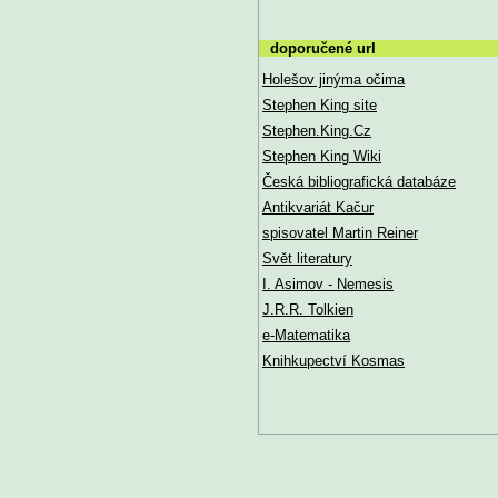
doporučené url
Holešov jinýma očima
Stephen King site
Stephen.King.Cz
Stephen King Wiki
Česká bibliografická databáze
Antikvariát Kačur
spisovatel Martin Reiner
Svět literatury
I. Asimov - Nemesis
J.R.R. Tolkien
e-Matematika
Knihkupectví Kosmas