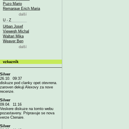
Puzo Mario
Remarque Erich Maria
další
U - Z
Urban Josef
Viewegh Michal
Waltari Mika
Weaver Ben
další
vzkazník
Silver
26.10. 09:37
diskuze pod clanky opet otevrena.
zaroven dekuji Alexovy za nove
recenze.
Silver
09.04. 11:16
Veskere diskuze na tomto webu
pozastaveny. Pripravuje se nova
verze Ctenare.
Silver