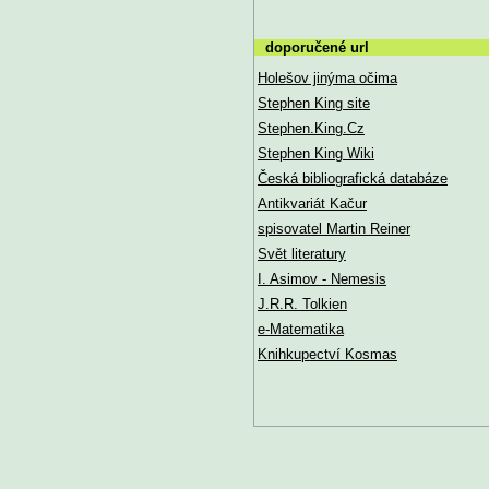
doporučené url
Holešov jinýma očima
Stephen King site
Stephen.King.Cz
Stephen King Wiki
Česká bibliografická databáze
Antikvariát Kačur
spisovatel Martin Reiner
Svět literatury
I. Asimov - Nemesis
J.R.R. Tolkien
e-Matematika
Knihkupectví Kosmas