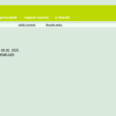
odběr novinek
filozofie webu
e 08.06. 2025
gmail.com