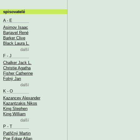
spisovatelé
A - E
Asimov Isaac
Barjavel René
Barker Clive
Black Laura L.
další
F - J
Chalker Jack L.
Christie Agatha
Fisher Catherine
Folný Jan
další
K - O
Kazancev Alexander
Kazantzakis Nikos
King Stephen
King William
další
P - T
Patřičný Martin
Poe Edgar Allan