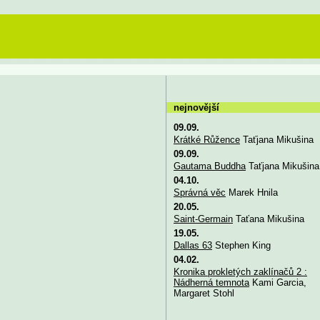
nejnovější
09.09.
Krátké Růžence
Taťjana Mikušina
09.09.
Gautama Buddha
Taťjana Mikušina
04.10.
Správná věc
Marek Hnila
20.05.
Saint-Germain
Taťana Mikušina
19.05.
Dallas 63
Stephen King
04.02.
Kronika prokletých zaklínačů 2 :
Nádherná temnota
Kami Garcia,
Margaret Stohl