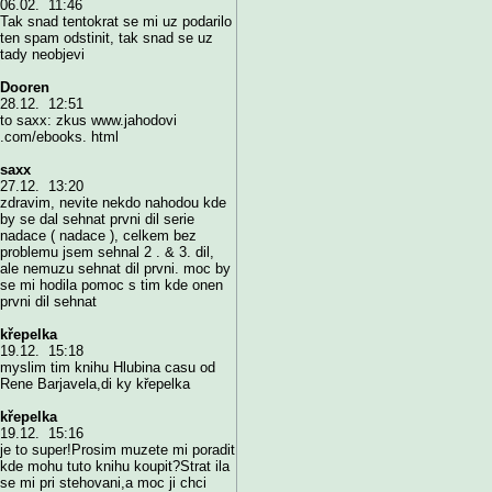
06.02. 11:46
Tak snad tentokrat se mi uz podarilo
ten spam odstinit, tak snad se uz
tady neobjevi
Dooren
28.12. 12:51
to saxx: zkus www.jahodovi
.com/ebooks. html
saxx
27.12. 13:20
zdravim, nevite nekdo nahodou kde
by se dal sehnat prvni dil serie
nadace ( nadace ), celkem bez
problemu jsem sehnal 2 . & 3. dil,
ale nemuzu sehnat dil prvni. moc by
se mi hodila pomoc s tim kde onen
prvni dil sehnat
křepelka
19.12. 15:18
myslim tim knihu Hlubina casu od
Rene Barjavela,di ky křepelka
křepelka
19.12. 15:16
je to super!Prosim muzete mi poradit
kde mohu tuto knihu koupit?Strat ila
se mi pri stehovani,a moc ji chci