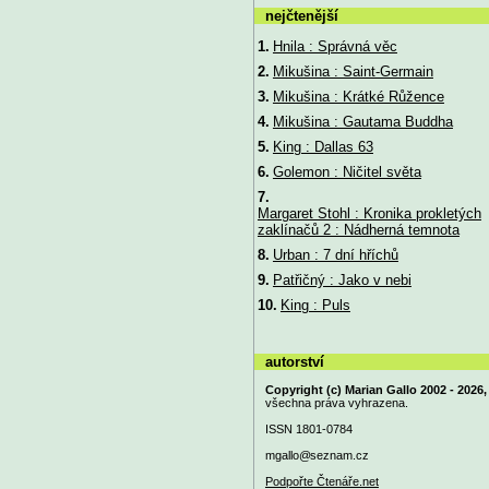
nejčtenější
1.
Hnila : Správná věc
2.
Mikušina : Saint-Germain
3.
Mikušina : Krátké Růžence
4.
Mikušina : Gautama Buddha
5.
King : Dallas 63
6.
Golemon : Ničitel světa
7.
Margaret Stohl : Kronika prokletých
zaklínačů 2 : Nádherná temnota
8.
Urban : 7 dní hříchů
9.
Patřičný : Jako v nebi
10.
King : Puls
autorství
Copyright (c) Marian Gallo 2002 - 2026,
všechna práva vyhrazena.
ISSN 1801-0784
mgallo@
seznam.cz
Podpořte Čtenáře.net