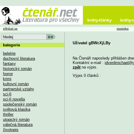
přihlásit se
statistika
Uživatel gBWcXjLBy
kategorie
beletrie
Na Čtenáři naposledy přihlášen dn
duchovní literatura
Kontaktní e-mail :
idverdmichael@
fantasy
zpět
na výpis.
historický román
horror
Výpis 0 článků :
krimi
kultovní román
partnerské vztahy
sci-fi
sci-fi novella
společenský román
světová klasika
thriller
utopický román
válečná literatura
životopis