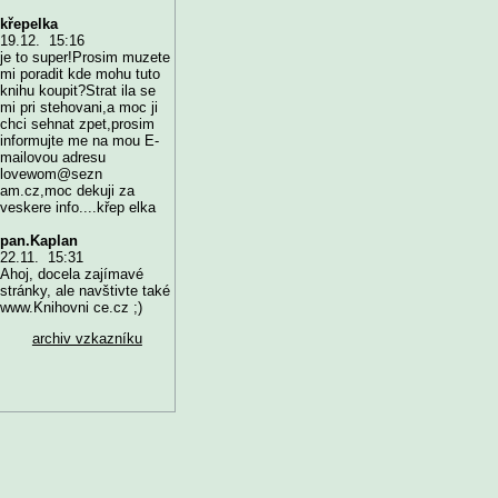
křepelka
19.12. 15:16
je to super!Prosim muzete
mi poradit kde mohu tuto
knihu koupit?Strat ila se
mi pri stehovani,a moc ji
chci sehnat zpet,prosim
informujte me na mou E-
mailovou adresu
lovewom@sezn
am.cz,moc dekuji za
veskere info....křep elka
pan.Kaplan
22.11. 15:31
Ahoj, docela zajímavé
stránky, ale navštivte také
www.Knihovni ce.cz ;)
archiv vzkazníku