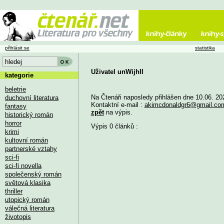
přihlásit se
statistika
Uživatel unWijhII
kategorie
beletrie
Na Čtenáři naposledy přihlášen dne 10.06. 20
duchovní literatura
Kontaktní e-mail :
akimcdonaldgr6@gmail.co
fantasy
zpět
na výpis.
historický román
horror
Výpis 0 článků :
krimi
kultovní román
partnerské vztahy
sci-fi
sci-fi novella
společenský román
světová klasika
thriller
utopický román
válečná literatura
životopis