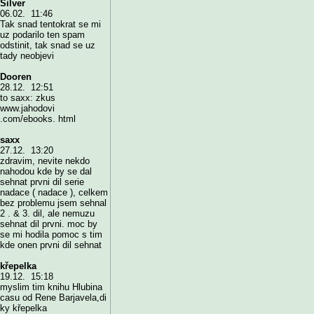
Silver
06.02. 11:46
Tak snad tentokrat se mi
uz podarilo ten spam
odstinit, tak snad se uz
tady neobjevi
Dooren
28.12. 12:51
to saxx: zkus
www.jahodovi
.com/ebooks. html
saxx
27.12. 13:20
zdravim, nevite nekdo
nahodou kde by se dal
sehnat prvni dil serie
nadace ( nadace ), celkem
bez problemu jsem sehnal
2 . & 3. dil, ale nemuzu
sehnat dil prvni. moc by
se mi hodila pomoc s tim
kde onen prvni dil sehnat
křepelka
19.12. 15:18
myslim tim knihu Hlubina
casu od Rene Barjavela,di
ky křepelka