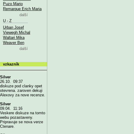
Puzo Mario
Remarque Erich Maria
další
U - Z
Urban Josef
Viewegh Michal
Waltari Mika
Weaver Ben
další
vzkazník
Silver
26.10. 09:37
diskuze pod clanky opet
otevrena. zaroven dekuji
Alexovy za nove recenze.
Silver
09.04. 11:16
Veskere diskuze na tomto
webu pozastaveny.
Pripravuje se nova verze
Ctenare.