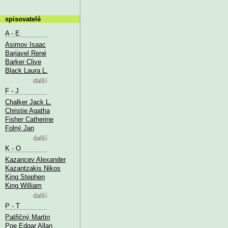
spisovatelé
A - E
Asimov Isaac
Barjavel René
Barker Clive
Black Laura L.
další
F - J
Chalker Jack L.
Christie Agatha
Fisher Catherine
Folný Jan
další
K - O
Kazancev Alexander
Kazantzakis Nikos
King Stephen
King William
další
P - T
Patřičný Martin
Poe Edgar Allan