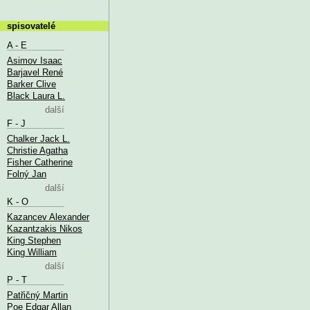
spisovatelé
A - E
Asimov Isaac
Barjavel René
Barker Clive
Black Laura L.
další
F - J
Chalker Jack L.
Christie Agatha
Fisher Catherine
Folný Jan
další
K - O
Kazancev Alexander
Kazantzakis Nikos
King Stephen
King William
další
P - T
Patřičný Martin
Poe Edgar Allan