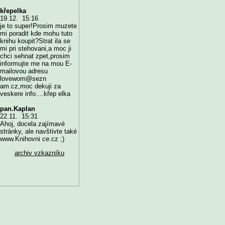
křepelka
19.12. 15:16
je to super!Prosim muzete
mi poradit kde mohu tuto
knihu koupit?Strat ila se
mi pri stehovani,a moc ji
chci sehnat zpet,prosim
informujte me na mou E-
mailovou adresu
lovewom@sezn
am.cz,moc dekuji za
veskere info....křep elka
pan.Kaplan
22.11. 15:31
Ahoj, docela zajímavé
stránky, ale navštivte také
www.Knihovni ce.cz ;)
archiv vzkazníku