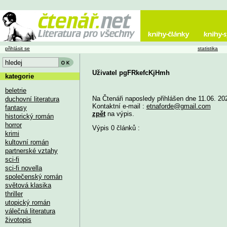
přihlásit se
statistika
Uživatel pgFRkefcKjHmh
kategorie
beletrie
Na Čtenáři naposledy přihlášen dne 11.06. 20
duchovní literatura
Kontaktní e-mail :
etnaforde@gmail.com
fantasy
zpět
na výpis.
historický román
horror
Výpis 0 článků :
krimi
kultovní román
partnerské vztahy
sci-fi
sci-fi novella
společenský román
světová klasika
thriller
utopický román
válečná literatura
životopis