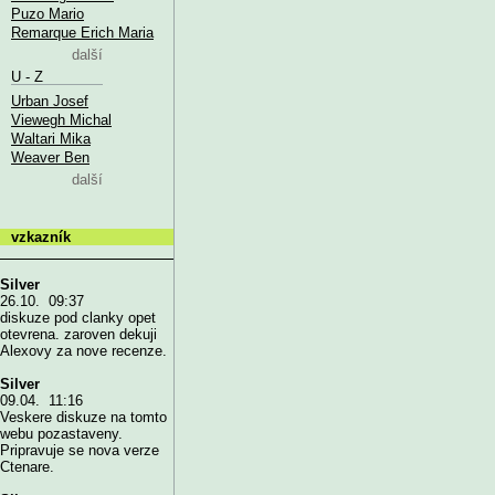
Puzo Mario
Remarque Erich Maria
další
U - Z
Urban Josef
Viewegh Michal
Waltari Mika
Weaver Ben
další
vzkazník
Silver
26.10. 09:37
diskuze pod clanky opet
otevrena. zaroven dekuji
Alexovy za nove recenze.
Silver
09.04. 11:16
Veskere diskuze na tomto
webu pozastaveny.
Pripravuje se nova verze
Ctenare.