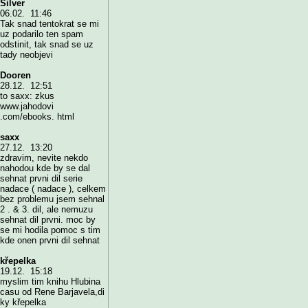
Silver
06.02. 11:46
Tak snad tentokrat se mi
uz podarilo ten spam
odstinit, tak snad se uz
tady neobjevi
Dooren
28.12. 12:51
to saxx: zkus
www.jahodovi
.com/ebooks. html
saxx
27.12. 13:20
zdravim, nevite nekdo
nahodou kde by se dal
sehnat prvni dil serie
nadace ( nadace ), celkem
bez problemu jsem sehnal
2 . & 3. dil, ale nemuzu
sehnat dil prvni. moc by
se mi hodila pomoc s tim
kde onen prvni dil sehnat
křepelka
19.12. 15:18
myslim tim knihu Hlubina
casu od Rene Barjavela,di
ky křepelka