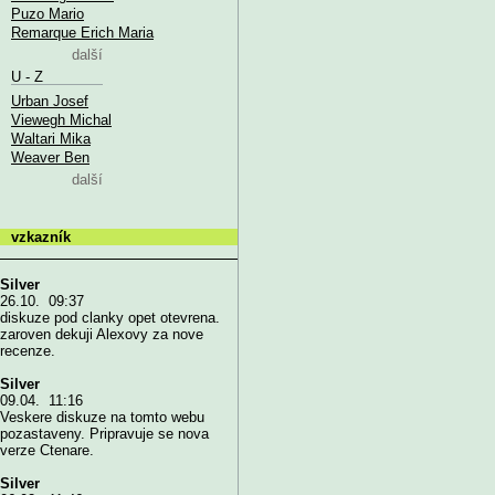
Puzo Mario
Remarque Erich Maria
další
U - Z
Urban Josef
Viewegh Michal
Waltari Mika
Weaver Ben
další
vzkazník
Silver
26.10. 09:37
diskuze pod clanky opet otevrena.
zaroven dekuji Alexovy za nove
recenze.
Silver
09.04. 11:16
Veskere diskuze na tomto webu
pozastaveny. Pripravuje se nova
verze Ctenare.
Silver