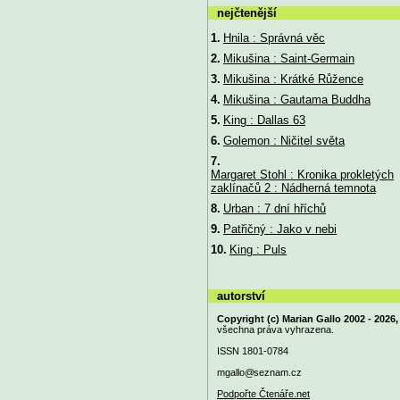
nejčtenější
1.
Hnila : Správná věc
2.
Mikušina : Saint-Germain
3.
Mikušina : Krátké Růžence
4.
Mikušina : Gautama Buddha
5.
King : Dallas 63
6.
Golemon : Ničitel světa
7.
Margaret Stohl : Kronika prokletých
zaklínačů 2 : Nádherná temnota
8.
Urban : 7 dní hříchů
9.
Patřičný : Jako v nebi
10.
King : Puls
autorství
Copyright (c) Marian Gallo 2002 - 2026,
všechna práva vyhrazena.
ISSN 1801-0784
mgallo@
seznam.cz
Podpořte Čtenáře.net