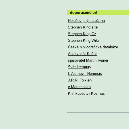
doporučené url
Holešov jinýma očima
Stephen King site
Stephen.King.Cz
Stephen King Wiki
Česká bibliografická databáze
Antikvariát Kačur
spisovatel Martin Reiner
Svět literatury
I. Asimov - Nemesis
J.R.R. Tolkien
e-Matematika
Knihkupectví Kosmas