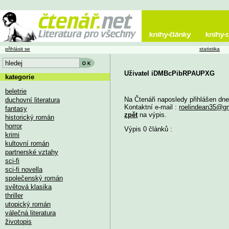
přihlásit se
statistika
Uživatel iDMBcPibRPAUPXG
kategorie
beletrie
Na Čtenáři naposledy přihlášen dn
duchovní literatura
Kontaktní e-mail :
roelindean35@g
fantasy
zpět
na výpis.
historický román
horror
Výpis 0 článků :
krimi
kultovní román
partnerské vztahy
sci-fi
sci-fi novella
společenský román
světová klasika
thriller
utopický román
válečná literatura
životopis