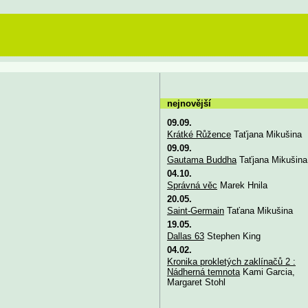
nejnovější
09.09.
Krátké Růžence
Taťjana Mikušina
09.09.
Gautama Buddha
Taťjana Mikušina
04.10.
Správná věc
Marek Hnila
20.05.
Saint-Germain
Taťana Mikušina
19.05.
Dallas 63
Stephen King
04.02.
Kronika prokletých zaklínačů 2 :
Nádherná temnota
Kami Garcia,
Margaret Stohl