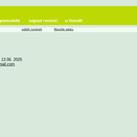
odběr novinek
filozofie webu
e 13.06. 2025
mail.com