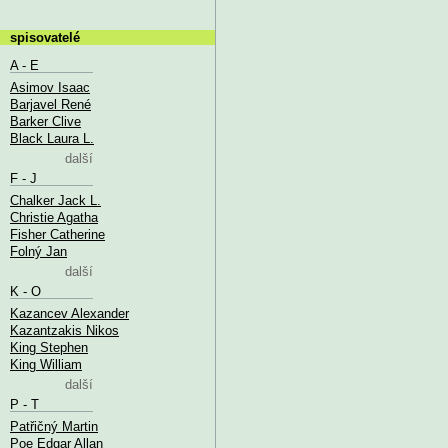
spisovatelé
A - E
Asimov Isaac
Barjavel René
Barker Clive
Black Laura L.
další
F - J
Chalker Jack L.
Christie Agatha
Fisher Catherine
Folný Jan
další
K - O
Kazancev Alexander
Kazantzakis Nikos
King Stephen
King William
další
P - T
Patřičný Martin
Poe Edgar Allan