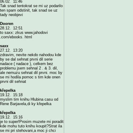
06.02. 11:46
Tak snad tentokrat se mi uz podarilo
ten spam odstinit, tak snad se uz
tady neobjevi
Dooren
28.12. 12:51
to saxx: zkus www.jahodovi
.com/ebooks. html
saxx
27.12. 13:20
zdravim, nevite nekdo nahodou kde
by se dal sehnat prvni dil serie
nadace ( nadace ), celkem bez
problemu jsem sehnal 2 . & 3. dil,
ale nemuzu sehnat dil prvni. moc by
se mi hodila pomoc s tim kde onen
prvni dil sehnat
křepelka
19.12. 15:18
myslim tim knihu Hlubina casu od
Rene Barjavela,di ky křepelka
křepelka
19.12. 15:16
je to super!Prosim muzete mi poradit
kde mohu tuto knihu koupit?Strat ila
se mi pri stehovani,a moc ji chci