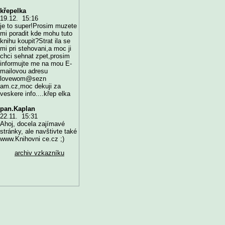
křepelka
19.12. 15:16
je to super!Prosim muzete
mi poradit kde mohu tuto
knihu koupit?Strat ila se
mi pri stehovani,a moc ji
chci sehnat zpet,prosim
informujte me na mou E-
mailovou adresu
lovewom@sezn
am.cz,moc dekuji za
veskere info....křep elka
pan.Kaplan
22.11. 15:31
Ahoj, docela zajímavé
stránky, ale navštivte také
www.Knihovni ce.cz ;)
archiv vzkazníku