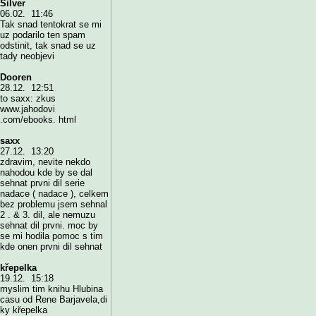
Silver
06.02. 11:46
Tak snad tentokrat se mi
uz podarilo ten spam
odstinit, tak snad se uz
tady neobjevi
Dooren
28.12. 12:51
to saxx: zkus
www.jahodovi
.com/ebooks. html
saxx
27.12. 13:20
zdravim, nevite nekdo
nahodou kde by se dal
sehnat prvni dil serie
nadace ( nadace ), celkem
bez problemu jsem sehnal
2 . & 3. dil, ale nemuzu
sehnat dil prvni. moc by
se mi hodila pomoc s tim
kde onen prvni dil sehnat
křepelka
19.12. 15:18
myslim tim knihu Hlubina
casu od Rene Barjavela,di
ky křepelka