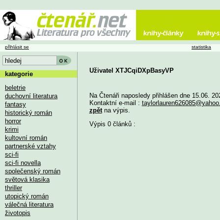
přihlásit se
statistika
Uživatel XTJCqiDXpBasyVP
kategorie
beletrie
Na Čtenáři naposledy přihlášen dne 15.06. 20
duchovní literatura
Kontaktní e-mail :
taylorlauren626085@yaho
fantasy
zpět
na výpis.
historický román
horror
Výpis 0 článků :
krimi
kultovní román
partnerské vztahy
sci-fi
sci-fi novella
společenský román
světová klasika
thriller
utopický román
válečná literatura
životopis