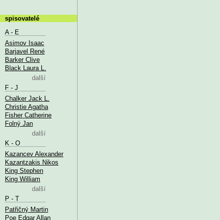
spisovatelé
A - E
Asimov Isaac
Barjavel René
Barker Clive
Black Laura L.
další
F - J
Chalker Jack L.
Christie Agatha
Fisher Catherine
Folný Jan
další
K - O
Kazancev Alexander
Kazantzakis Nikos
King Stephen
King William
další
P - T
Patřičný Martin
Poe Edgar Allan