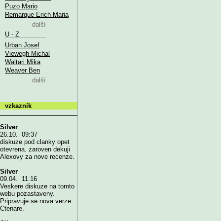
Puzo Mario
Remarque Erich Maria
další
U - Z
Urban Josef
Viewegh Michal
Waltari Mika
Weaver Ben
další
vzkazník
Silver
26.10. 09:37
diskuze pod clanky opet
otevrena. zaroven dekuji
Alexovy za nove recenze.
Silver
09.04. 11:16
Veskere diskuze na tomto
webu pozastaveny.
Pripravuje se nova verze
Ctenare.