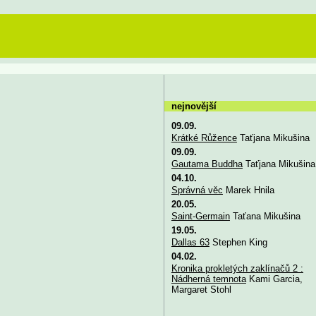
nejnovější
09.09.
Krátké Růžence
Taťjana Mikušina
09.09.
Gautama Buddha
Taťjana Mikušina
04.10.
Správná věc
Marek Hnila
20.05.
Saint-Germain
Taťana Mikušina
19.05.
Dallas 63
Stephen King
04.02.
Kronika prokletých zaklínačů 2 :
Nádherná temnota
Kami Garcia,
Margaret Stohl