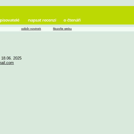
odběr novinek
filozofie webu
e 18.06. 2025
mail.com