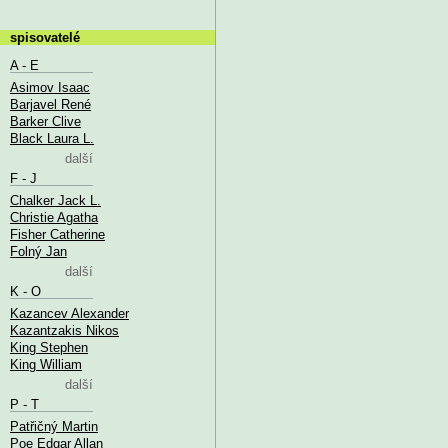
spisovatelé
A - E
Asimov Isaac
Barjavel René
Barker Clive
Black Laura L.
další
F - J
Chalker Jack L.
Christie Agatha
Fisher Catherine
Folný Jan
další
K - O
Kazancev Alexander
Kazantzakis Nikos
King Stephen
King William
další
P - T
Patřičný Martin
Poe Edgar Allan