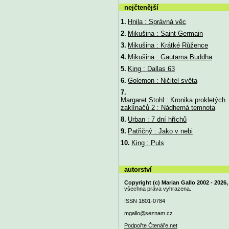
nejčtenější
1.
Hnila : Správná věc
2.
Mikušina : Saint-Germain
3.
Mikušina : Krátké Růžence
4.
Mikušina : Gautama Buddha
5.
King : Dallas 63
6.
Golemon : Ničitel světa
7.
Margaret Stohl : Kronika prokletých
zaklínačů 2 : Nádherná temnota
8.
Urban : 7 dní hříchů
9.
Patřičný : Jako v nebi
10.
King : Puls
autorství
Copyright (c) Marian Gallo 2002 - 2026,
všechna práva vyhrazena.
ISSN 1801-0784
mgallo@
seznam.cz
Podpořte Čtenáře.net