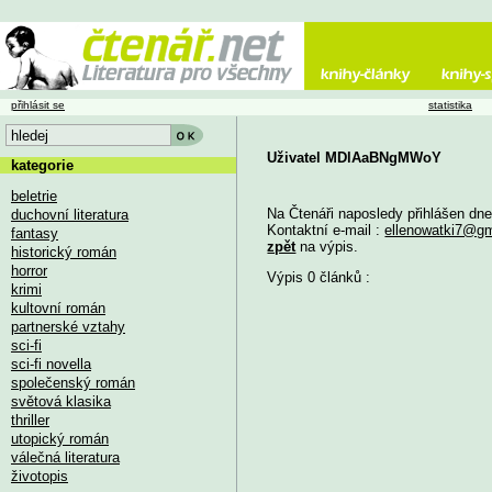
přihlásit se
statistika
Uživatel MDlAaBNgMWoY
kategorie
beletrie
Na Čtenáři naposledy přihlášen dn
duchovní literatura
Kontaktní e-mail :
ellenowatki7@g
fantasy
zpět
na výpis.
historický román
horror
Výpis 0 článků :
krimi
kultovní román
partnerské vztahy
sci-fi
sci-fi novella
společenský román
světová klasika
thriller
utopický román
válečná literatura
životopis