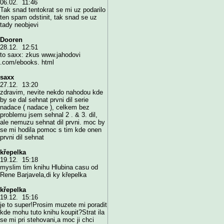
06.02. 11:46
Tak snad tentokrat se mi uz podarilo
ten spam odstinit, tak snad se uz
tady neobjevi
Dooren
28.12. 12:51
to saxx: zkus www.jahodovi
.com/ebooks. html
saxx
27.12. 13:20
zdravim, nevite nekdo nahodou kde
by se dal sehnat prvni dil serie
nadace ( nadace ), celkem bez
problemu jsem sehnal 2 . & 3. dil,
ale nemuzu sehnat dil prvni. moc by
se mi hodila pomoc s tim kde onen
prvni dil sehnat
křepelka
19.12. 15:18
myslim tim knihu Hlubina casu od
Rene Barjavela,di ky křepelka
křepelka
19.12. 15:16
je to super!Prosim muzete mi poradit
kde mohu tuto knihu koupit?Strat ila
se mi pri stehovani,a moc ji chci