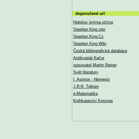
doporučené url
Holešov jinýma očima
Stephen King site
Stephen.King.Cz
Stephen King Wiki
Česká bibliografická databáze
Antikvariát Kačur
spisovatel Martin Reiner
Svět literatury
I. Asimov - Nemesis
J.R.R. Tolkien
e-Matematika
Knihkupectví Kosmas