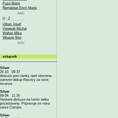
Puzo Mario
Remarque Erich Maria
další
U - Z
Urban Josef
Viewegh Michal
Waltari Mika
Weaver Ben
další
vzkazník
Silver
26.10. 09:37
diskuze pod clanky opet otevrena.
zaroven dekuji Alexovy za nove
recenze.
Silver
09.04. 11:16
Veskere diskuze na tomto webu
pozastaveny. Pripravuje se nova
verze Ctenare.
Silver