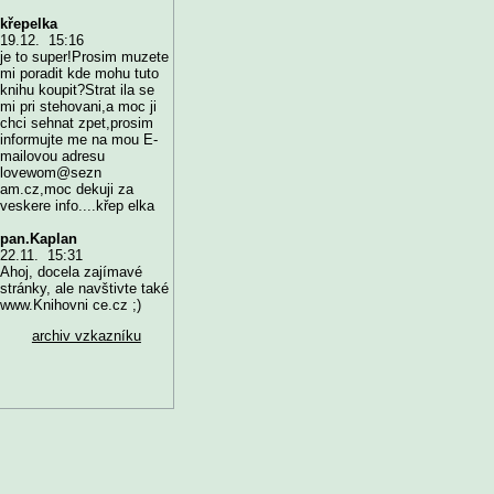
křepelka
19.12. 15:16
je to super!Prosim muzete
mi poradit kde mohu tuto
knihu koupit?Strat ila se
mi pri stehovani,a moc ji
chci sehnat zpet,prosim
informujte me na mou E-
mailovou adresu
lovewom@sezn
am.cz,moc dekuji za
veskere info....křep elka
pan.Kaplan
22.11. 15:31
Ahoj, docela zajímavé
stránky, ale navštivte také
www.Knihovni ce.cz ;)
archiv vzkazníku