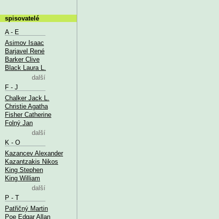
spisovatelé
A - E
Asimov Isaac
Barjavel René
Barker Clive
Black Laura L.
další
F - J
Chalker Jack L.
Christie Agatha
Fisher Catherine
Folný Jan
další
K - O
Kazancev Alexander
Kazantzakis Nikos
King Stephen
King William
další
P - T
Patřičný Martin
Poe Edgar Allan