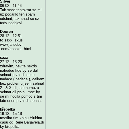
Silver
06.02. 11:46
Tak snad tentokrat se mi
uz podarilo ten spam
odstinit, tak snad se uz
tady neobjevi
Dooren
28.12. 12:51
to saxx: zkus
www.jahodovi
.com/ebooks. html
saxx
27.12. 13:20
zdravim, nevite nekdo
nahodou kde by se dal
sehnat prvni dil serie
nadace ( nadace ), celkem
bez problemu jsem sehnal
2 . & 3. dil, ale nemuzu
sehnat dil prvni. moc by
se mi hodila pomoc s tim
kde onen prvni dil sehnat
křepelka
19.12. 15:18
myslim tim knihu Hlubina
casu od Rene Barjavela,di
ky křepelka