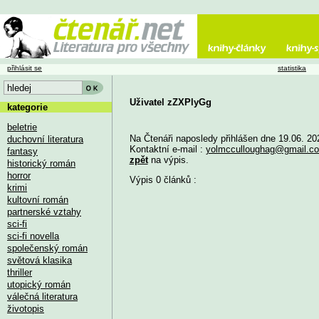
přihlásit se
statistika
Uživatel zZXPlyGg
kategorie
beletrie
Na Čtenáři naposledy přihlášen dne 19.06. 20
duchovní literatura
Kontaktní e-mail :
yolmcculloughag@gmail.c
fantasy
zpět
na výpis.
historický román
horror
Výpis 0 článků :
krimi
kultovní román
partnerské vztahy
sci-fi
sci-fi novella
společenský román
světová klasika
thriller
utopický román
válečná literatura
životopis