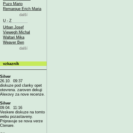
Puzo Mario
Remarque Erich Maria
další
U - Z
Urban Josef
Viewegh Michal
Waltari Mika
Weaver Ben
další
vzkazník
Silver
26.10. 09:37
diskuze pod clanky opet
otevrena. zaroven dekuji
Alexovy za nove recenze.
Silver
09.04. 11:16
Veskere diskuze na tomto
webu pozastaveny.
Pripravuje se nova verze
Ctenare.