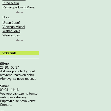
Puzo Mario
Remarque Erich Maria
další
U - Z
Urban Josef
Viewegh Michal
Waltari Mika
Weaver Ben
další
vzkazník
Silver
26.10. 09:37
diskuze pod clanky opet
otevrena. zaroven dekuji
Alexovy za nove recenze.
Silver
09.04. 11:16
Veskere diskuze na tomto
webu pozastaveny.
Pripravuje se nova verze
Ctenare.