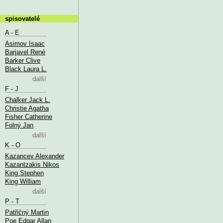
spisovatelé
A - E
Asimov Isaac
Barjavel René
Barker Clive
Black Laura L.
další
F - J
Chalker Jack L.
Christie Agatha
Fisher Catherine
Folný Jan
další
K - O
Kazancev Alexander
Kazantzakis Nikos
King Stephen
King William
další
P - T
Patřičný Martin
Poe Edgar Allan