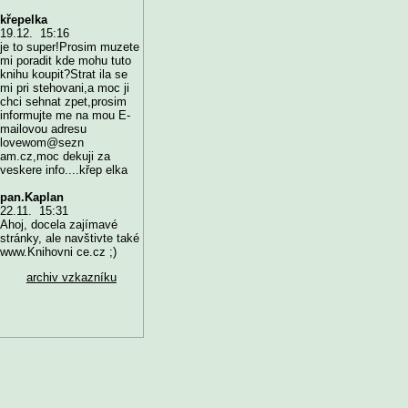
křepelka
19.12. 15:16
je to super!Prosim muzete
mi poradit kde mohu tuto
knihu koupit?Strat ila se
mi pri stehovani,a moc ji
chci sehnat zpet,prosim
informujte me na mou E-
mailovou adresu
lovewom@sezn
am.cz,moc dekuji za
veskere info....křep elka
pan.Kaplan
22.11. 15:31
Ahoj, docela zajímavé
stránky, ale navštivte také
www.Knihovni ce.cz ;)
archiv vzkazníku