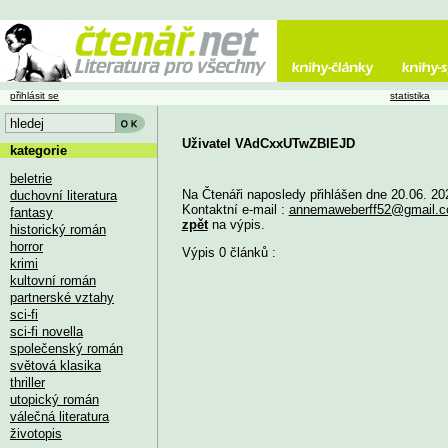
přihlásit se
statistika
Uživatel VAdCxxUTwZBIEJD
kategorie
beletrie
Na Čtenáři naposledy přihlášen dne 20.06. 20
duchovní literatura
Kontaktní e-mail :
annemaweberff52@gmail.
fantasy
zpět
na výpis.
historický román
horror
Výpis 0 článků :
krimi
kultovní román
partnerské vztahy
sci-fi
sci-fi novella
společenský román
světová klasika
thriller
utopický román
válečná literatura
životopis