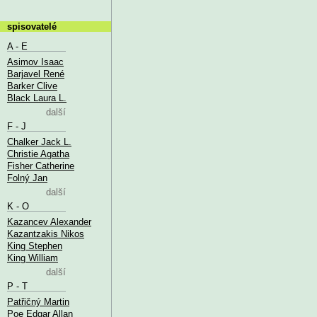
spisovatelé
A - E
Asimov Isaac
Barjavel René
Barker Clive
Black Laura L.
další
F - J
Chalker Jack L.
Christie Agatha
Fisher Catherine
Folný Jan
další
K - O
Kazancev Alexander
Kazantzakis Nikos
King Stephen
King William
další
P - T
Patřičný Martin
Poe Edgar Allan