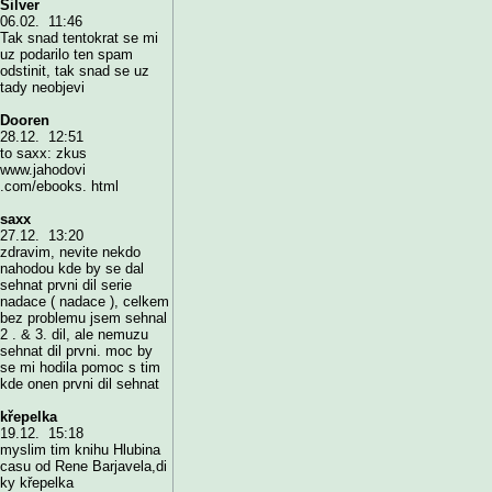
Silver
06.02. 11:46
Tak snad tentokrat se mi
uz podarilo ten spam
odstinit, tak snad se uz
tady neobjevi
Dooren
28.12. 12:51
to saxx: zkus
www.jahodovi
.com/ebooks. html
saxx
27.12. 13:20
zdravim, nevite nekdo
nahodou kde by se dal
sehnat prvni dil serie
nadace ( nadace ), celkem
bez problemu jsem sehnal
2 . & 3. dil, ale nemuzu
sehnat dil prvni. moc by
se mi hodila pomoc s tim
kde onen prvni dil sehnat
křepelka
19.12. 15:18
myslim tim knihu Hlubina
casu od Rene Barjavela,di
ky křepelka