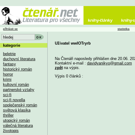
přihlásit se
statistika
Uživatel wwIOTryrb
kategorie
beletrie
Na Čtenáři naposledy přihlášen dne 20.06. 20
duchovní literatura
Kontaktní e-mail :
davidyanikyo@gmail.com
fantasy
zpět
na výpis.
historický román
horror
Výpis 0 článků :
krimi
kultovní román
partnerské vztahy
sci-fi
sci-fi novella
společenský román
světová klasika
thriller
utopický román
válečná literatura
životopis