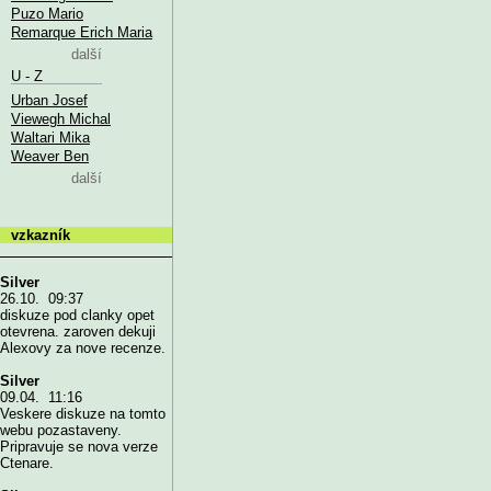
Puzo Mario
Remarque Erich Maria
další
U - Z
Urban Josef
Viewegh Michal
Waltari Mika
Weaver Ben
další
vzkazník
Silver
26.10. 09:37
diskuze pod clanky opet
otevrena. zaroven dekuji
Alexovy za nove recenze.
Silver
09.04. 11:16
Veskere diskuze na tomto
webu pozastaveny.
Pripravuje se nova verze
Ctenare.