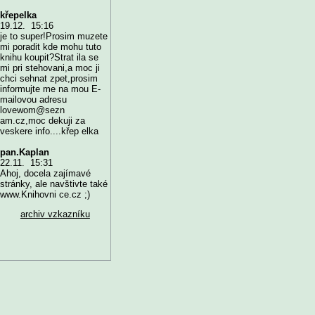
křepelka
19.12. 15:16
je to super!Prosim muzete
mi poradit kde mohu tuto
knihu koupit?Strat ila se
mi pri stehovani,a moc ji
chci sehnat zpet,prosim
informujte me na mou E-
mailovou adresu
lovewom@sezn
am.cz,moc dekuji za
veskere info....křep elka
pan.Kaplan
22.11. 15:31
Ahoj, docela zajímavé
stránky, ale navštivte také
www.Knihovni ce.cz ;)
archiv vzkazníku