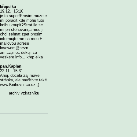
křepelka
19.12. 15:16
je to super!Prosim muzete
mi poradit kde mohu tuto
knihu koupit?Strat ila se
mi pri stehovani,a moc ji
chci sehnat zpet,prosim
informujte me na mou E-
mailovou adresu
lovewom@sezn
am.cz,moc dekuji za
veskere info....křep elka
pan.Kaplan
22.11. 15:31
Ahoj, docela zajímavé
stránky, ale navštivte také
www.Knihovni ce.cz ;)
archiv vzkazníku