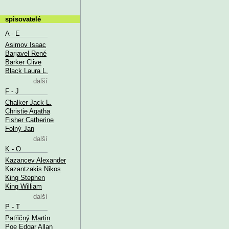
spisovatelé
A - E
Asimov Isaac
Barjavel René
Barker Clive
Black Laura L.
další
F - J
Chalker Jack L.
Christie Agatha
Fisher Catherine
Folný Jan
další
K - O
Kazancev Alexander
Kazantzakis Nikos
King Stephen
King William
další
P - T
Patřičný Martin
Poe Edgar Allan