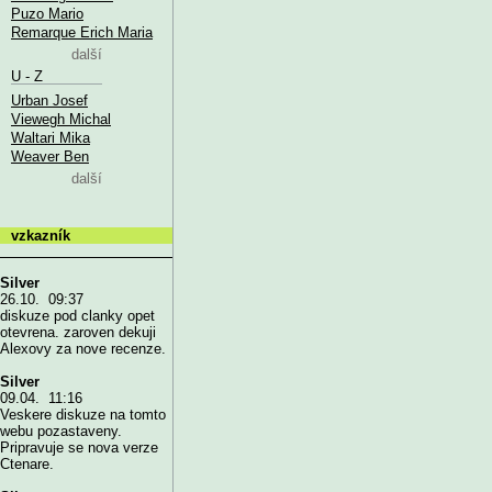
Puzo Mario
Remarque Erich Maria
další
U - Z
Urban Josef
Viewegh Michal
Waltari Mika
Weaver Ben
další
vzkazník
Silver
26.10. 09:37
diskuze pod clanky opet
otevrena. zaroven dekuji
Alexovy za nove recenze.
Silver
09.04. 11:16
Veskere diskuze na tomto
webu pozastaveny.
Pripravuje se nova verze
Ctenare.