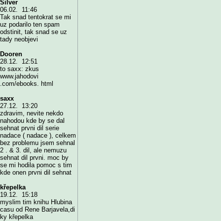
Silver
06.02. 11:46
Tak snad tentokrat se mi
uz podarilo ten spam
odstinit, tak snad se uz
tady neobjevi
Dooren
28.12. 12:51
to saxx: zkus
www.jahodovi
.com/ebooks. html
saxx
27.12. 13:20
zdravim, nevite nekdo
nahodou kde by se dal
sehnat prvni dil serie
nadace ( nadace ), celkem
bez problemu jsem sehnal
2 . & 3. dil, ale nemuzu
sehnat dil prvni. moc by
se mi hodila pomoc s tim
kde onen prvni dil sehnat
křepelka
19.12. 15:18
myslim tim knihu Hlubina
casu od Rene Barjavela,di
ky křepelka