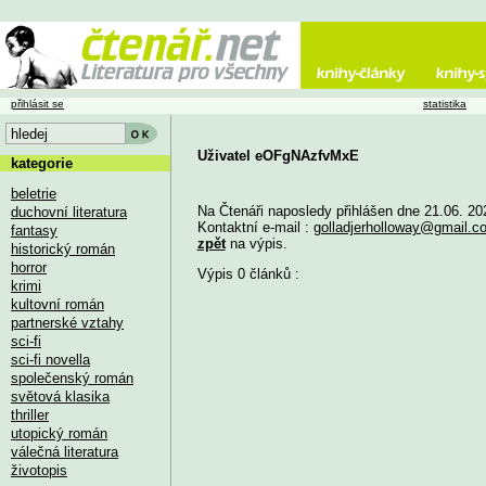
přihlásit se
statistika
Uživatel eOFgNAzfvMxE
kategorie
beletrie
Na Čtenáři naposledy přihlášen dne 21.06. 20
duchovní literatura
Kontaktní e-mail :
golladjerholloway@gmail.c
fantasy
zpět
na výpis.
historický román
horror
Výpis 0 článků :
krimi
kultovní román
partnerské vztahy
sci-fi
sci-fi novella
společenský román
světová klasika
thriller
utopický román
válečná literatura
životopis