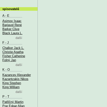
spisovatelé
A - E
Asimov Isaac
Barjavel René
Barker Clive
Black Laura L.
další
F - J
Chalker Jack L.
Christie Agatha
Fisher Catherine
Folný Jan
další
K - O
Kazancev Alexander
Kazantzakis Nikos
King Stephen
King William
další
P - T
Patřičný Martin
Poe Edgar Allan