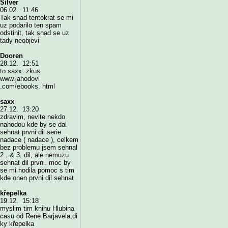
Silver
06.02. 11:46
Tak snad tentokrat se mi
uz podarilo ten spam
odstinit, tak snad se uz
tady neobjevi
Dooren
28.12. 12:51
to saxx: zkus
www.jahodovi
.com/ebooks. html
saxx
27.12. 13:20
zdravim, nevite nekdo
nahodou kde by se dal
sehnat prvni dil serie
nadace ( nadace ), celkem
bez problemu jsem sehnal
2 . & 3. dil, ale nemuzu
sehnat dil prvni. moc by
se mi hodila pomoc s tim
kde onen prvni dil sehnat
křepelka
19.12. 15:18
myslim tim knihu Hlubina
casu od Rene Barjavela,di
ky křepelka