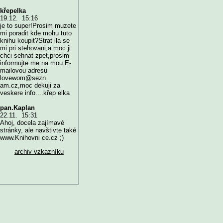
křepelka
19.12. 15:16
je to super!Prosim muzete
mi poradit kde mohu tuto
knihu koupit?Strat ila se
mi pri stehovani,a moc ji
chci sehnat zpet,prosim
informujte me na mou E-
mailovou adresu
lovewom@sezn
am.cz,moc dekuji za
veskere info....křep elka
pan.Kaplan
22.11. 15:31
Ahoj, docela zajímavé
stránky, ale navštivte také
www.Knihovni ce.cz ;)
archiv vzkazníku