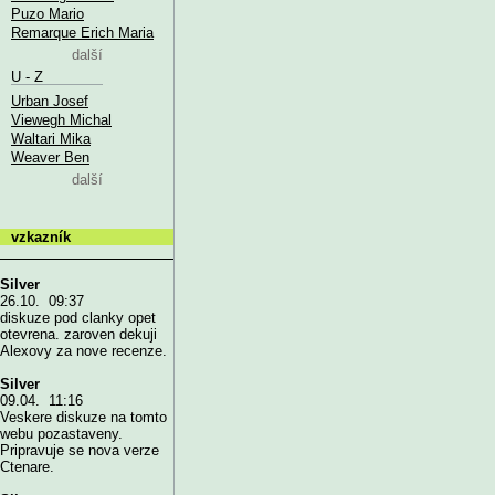
Puzo Mario
Remarque Erich Maria
další
U - Z
Urban Josef
Viewegh Michal
Waltari Mika
Weaver Ben
další
vzkazník
Silver
26.10. 09:37
diskuze pod clanky opet
otevrena. zaroven dekuji
Alexovy za nove recenze.
Silver
09.04. 11:16
Veskere diskuze na tomto
webu pozastaveny.
Pripravuje se nova verze
Ctenare.