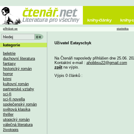
přihlásit se
statistika
Uživatel Eatayscbyk
kategorie
beletrie
Na Čtenáři naposledy přihlášen dne 25.06. 20
duchovní literatura
Kontaktní e-mail :
ahobbsu22@gmail.com
fantasy
zpět
na výpis.
historický román
horror
Výpis 0 článků :
krimi
kultovní román
partnerské vztahy
sci-fi
sci-fi novella
společenský román
světová klasika
thriller
utopický román
válečná literatura
životopis