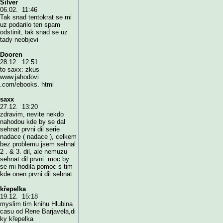
Silver
06.02. 11:46
Tak snad tentokrat se mi
uz podarilo ten spam
odstinit, tak snad se uz
tady neobjevi
Dooren
28.12. 12:51
to saxx: zkus
www.jahodovi
.com/ebooks. html
saxx
27.12. 13:20
zdravim, nevite nekdo
nahodou kde by se dal
sehnat prvni dil serie
nadace ( nadace ), celkem
bez problemu jsem sehnal
2 . & 3. dil, ale nemuzu
sehnat dil prvni. moc by
se mi hodila pomoc s tim
kde onen prvni dil sehnat
křepelka
19.12. 15:18
myslim tim knihu Hlubina
casu od Rene Barjavela,di
ky křepelka