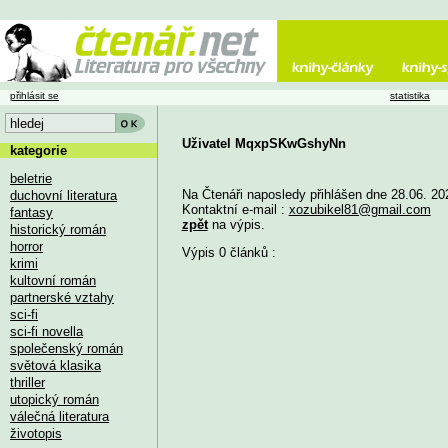
přihlásit se
statistika
Uživatel MqxpSKwGshyNn
kategorie
beletrie
Na Čtenáři naposledy přihlášen dne 28.06. 20
duchovní literatura
Kontaktní e-mail :
xozubikel81@gmail.com
fantasy
zpět
na výpis.
historický román
horror
Výpis 0 článků :
krimi
kultovní román
partnerské vztahy
sci-fi
sci-fi novella
společenský román
světová klasika
thriller
utopický román
válečná literatura
životopis