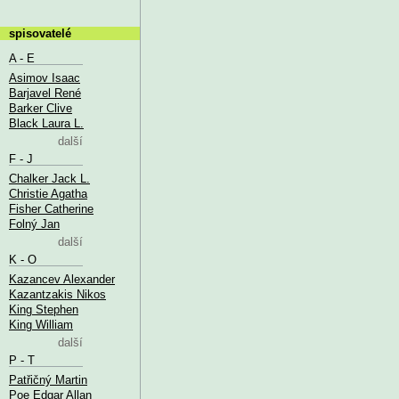
spisovatelé
A - E
Asimov Isaac
Barjavel René
Barker Clive
Black Laura L.
další
F - J
Chalker Jack L.
Christie Agatha
Fisher Catherine
Folný Jan
další
K - O
Kazancev Alexander
Kazantzakis Nikos
King Stephen
King William
další
P - T
Patřičný Martin
Poe Edgar Allan