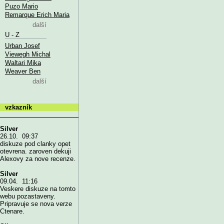
Puzo Mario
Remarque Erich Maria
další
U - Z
Urban Josef
Viewegh Michal
Waltari Mika
Weaver Ben
další
vzkazník
Silver
26.10. 09:37
diskuze pod clanky opet
otevrena. zaroven dekuji
Alexovy za nove recenze.
Silver
09.04. 11:16
Veskere diskuze na tomto
webu pozastaveny.
Pripravuje se nova verze
Ctenare.