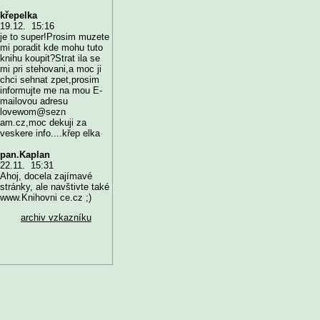
křepelka
19.12. 15:16
je to super!Prosim muzete
mi poradit kde mohu tuto
knihu koupit?Strat ila se
mi pri stehovani,a moc ji
chci sehnat zpet,prosim
informujte me na mou E-
mailovou adresu
lovewom@sezn
am.cz,moc dekuji za
veskere info....křep elka
pan.Kaplan
22.11. 15:31
Ahoj, docela zajímavé
stránky, ale navštivte také
www.Knihovni ce.cz ;)
archiv vzkazníku