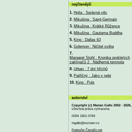
nejčtenější
1.
Hnila : Správná věc
2.
Mikušina : Saint-Germain
3.
Mikušina : Krátké Růžence
4.
Mikušina : Gautama Buddha
5.
King : Dallas 63
6.
Golemon : Ničitel světa
7.
Margaret Stohl : Kronika prokletých
zaklínačů 2 : Nádherná temnota
8.
Urban : 7 dní hříchů
9.
Patřičný : Jako v nebi
10.
King : Puls
autorství
Copyright (c) Marian Gallo 2002 - 2026,
všechna práva vyhrazena.
ISSN 1801-0784
mgallo@
seznam.cz
Podpořte Čtenáře.net