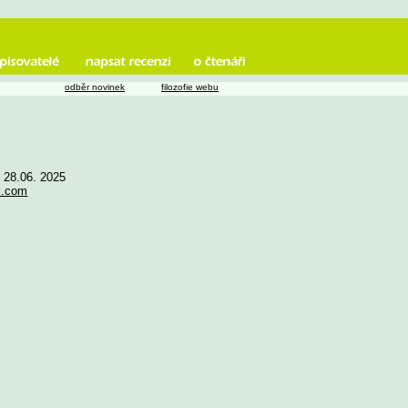
odběr novinek
filozofie webu
e 28.06. 2025
l.com