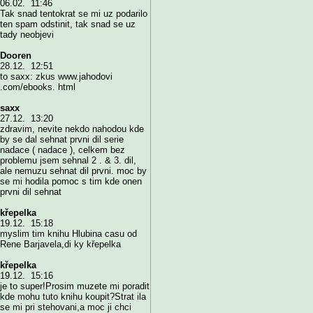
06.02. 11:46
Tak snad tentokrat se mi uz podarilo
ten spam odstinit, tak snad se uz
tady neobjevi
Dooren
28.12. 12:51
to saxx: zkus www.jahodovi
.com/ebooks. html
saxx
27.12. 13:20
zdravim, nevite nekdo nahodou kde
by se dal sehnat prvni dil serie
nadace ( nadace ), celkem bez
problemu jsem sehnal 2 . & 3. dil,
ale nemuzu sehnat dil prvni. moc by
se mi hodila pomoc s tim kde onen
prvni dil sehnat
křepelka
19.12. 15:18
myslim tim knihu Hlubina casu od
Rene Barjavela,di ky křepelka
křepelka
19.12. 15:16
je to super!Prosim muzete mi poradit
kde mohu tuto knihu koupit?Strat ila
se mi pri stehovani,a moc ji chci