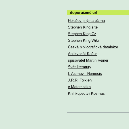
doporučené url
Holešov jinýma očima
Stephen King site
Stephen.King.Cz
Stephen King Wiki
Česká bibliografická databáze
Antikvariát Kačur
spisovatel Martin Reiner
Svět literatury
I. Asimov - Nemesis
J.R.R. Tolkien
e-Matematika
Knihkupectví Kosmas