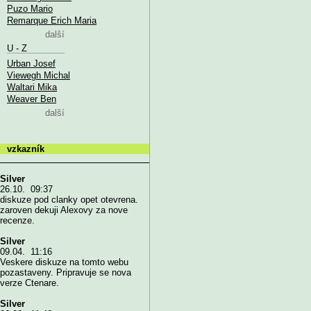
Puzo Mario
Remarque Erich Maria
další
U - Z
Urban Josef
Viewegh Michal
Waltari Mika
Weaver Ben
další
vzkazník
Silver
26.10. 09:37
diskuze pod clanky opet otevrena.
zaroven dekuji Alexovy za nove
recenze.
Silver
09.04. 11:16
Veskere diskuze na tomto webu
pozastaveny. Pripravuje se nova
verze Ctenare.
Silver