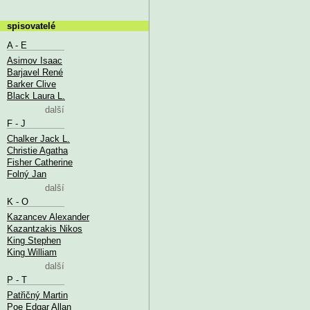
spisovatelé
A - E
Asimov Isaac
Barjavel René
Barker Clive
Black Laura L.
další
F - J
Chalker Jack L.
Christie Agatha
Fisher Catherine
Folný Jan
další
K - O
Kazancev Alexander
Kazantzakis Nikos
King Stephen
King William
další
P - T
Patřičný Martin
Poe Edgar Allan