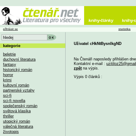
přihlásit se
statistika
Uživatel cHkNtBysnIkgND
kategorie
beletrie
Na Čtenáři naposledy přihlášen dn
duchovní literatura
Kontaktní e-mail :
uzitiloz25@gmai
fantasy
zpět
na výpis.
historický román
horror
Výpis 0 článků :
krimi
kultovní román
partnerské vztahy
sci-fi
sci-fi novella
společenský román
světová klasika
thriller
utopický román
válečná literatura
životopis