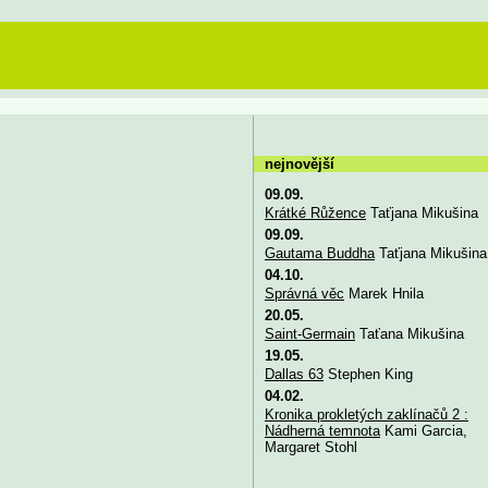
nejnovější
09.09.
Krátké Růžence
Taťjana Mikušina
09.09.
Gautama Buddha
Taťjana Mikušina
04.10.
Správná věc
Marek Hnila
20.05.
Saint-Germain
Taťana Mikušina
19.05.
Dallas 63
Stephen King
04.02.
Kronika prokletých zaklínačů 2 :
Nádherná temnota
Kami Garcia,
Margaret Stohl