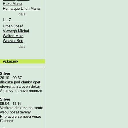
Puzo Mario
Remarque Erich Maria
další
U - Z
Urban Josef
Viewegh Michal
Waltari Mika
Weaver Ben
další
vzkazník
Silver
26.10. 09:37
diskuze pod clanky opet
otevrena. zaroven dekuji
Alexovy za nove recenze.
Silver
09.04. 11:16
Veskere diskuze na tomto
webu pozastaveny.
Pripravuje se nova verze
Ctenare.