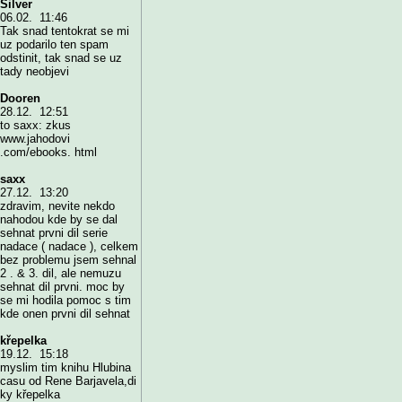
Silver
06.02. 11:46
Tak snad tentokrat se mi
uz podarilo ten spam
odstinit, tak snad se uz
tady neobjevi
Dooren
28.12. 12:51
to saxx: zkus
www.jahodovi
.com/ebooks. html
saxx
27.12. 13:20
zdravim, nevite nekdo
nahodou kde by se dal
sehnat prvni dil serie
nadace ( nadace ), celkem
bez problemu jsem sehnal
2 . & 3. dil, ale nemuzu
sehnat dil prvni. moc by
se mi hodila pomoc s tim
kde onen prvni dil sehnat
křepelka
19.12. 15:18
myslim tim knihu Hlubina
casu od Rene Barjavela,di
ky křepelka