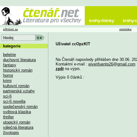
přihlásit se
statistika
Uživatel ccOpzKlT
kategorie
beletrie
Na Čtenáři naposledy přihlášen dne 30.06. 20
duchovní literatura
Kontaktní e-mail :
eiverifuentp26@gmail.com
fantasy
zpět
na výpis.
historický román
horror
Výpis 0 článků :
krimi
kultovní román
partnerské vztahy
sci-fi
sci-fi novella
společenský román
světová klasika
thriller
utopický román
válečná literatura
životopis