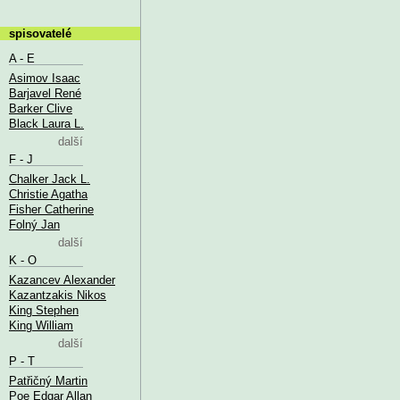
spisovatelé
A - E
Asimov Isaac
Barjavel René
Barker Clive
Black Laura L.
další
F - J
Chalker Jack L.
Christie Agatha
Fisher Catherine
Folný Jan
další
K - O
Kazancev Alexander
Kazantzakis Nikos
King Stephen
King William
další
P - T
Patřičný Martin
Poe Edgar Allan