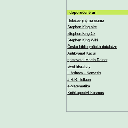
doporučené url
Holešov jinýma očima
Stephen King site
Stephen.King.Cz
Stephen King Wiki
Česká bibliografická databáze
Antikvariát Kačur
spisovatel Martin Reiner
Svět literatury
I. Asimov - Nemesis
J.R.R. Tolkien
e-Matematika
Knihkupectví Kosmas