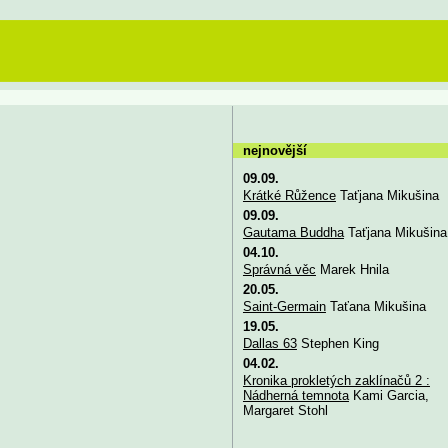
nejnovější
09.09.
Krátké Růžence
Taťjana Mikušina
09.09.
Gautama Buddha
Taťjana Mikušina
04.10.
Správná věc
Marek Hnila
20.05.
Saint-Germain
Taťana Mikušina
19.05.
Dallas 63
Stephen King
04.02.
Kronika prokletých zaklínačů 2 :
Nádherná temnota
Kami Garcia,
Margaret Stohl