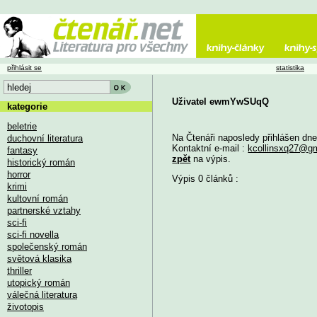
přihlásit se
statistika
Uživatel ewmYwSUqQ
kategorie
beletrie
Na Čtenáři naposledy přihlášen dn
duchovní literatura
Kontaktní e-mail :
kcollinsxq27@g
fantasy
zpět
na výpis.
historický román
horror
Výpis 0 článků :
krimi
kultovní román
partnerské vztahy
sci-fi
sci-fi novella
společenský román
světová klasika
thriller
utopický román
válečná literatura
životopis