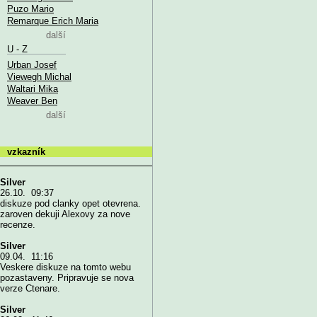
Puzo Mario
Remarque Erich Maria
další
U - Z
Urban Josef
Viewegh Michal
Waltari Mika
Weaver Ben
další
vzkazník
Silver
26.10. 09:37
diskuze pod clanky opet otevrena.
zaroven dekuji Alexovy za nove
recenze.
Silver
09.04. 11:16
Veskere diskuze na tomto webu
pozastaveny. Pripravuje se nova
verze Ctenare.
Silver