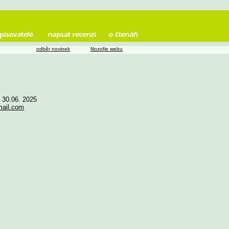
odběr novinek
filozofie webu
e 30.06. 2025
mail.com