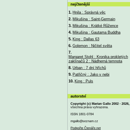
nejčtenější
1.
Hnila : Správná věc
2.
Mikušina : Saint-Germain
3.
Mikušina : Krátké Růžence
4.
Mikušina : Gautama Buddha
5.
King : Dallas 63
6.
Golemon : Ničitel světa
7.
Margaret Stohl : Kronika prokletých
zaklínačů 2 : Nádherná temnota
8.
Urban : 7 dní hříchů
9.
Patřičný : Jako v nebi
10.
King : Puls
autorství
Copyright (c) Marian Gallo 2002 - 2026,
všechna práva vyhrazena.
ISSN 1801-0784
mgallo@
seznam.cz
Podpořte Čtenáře.net