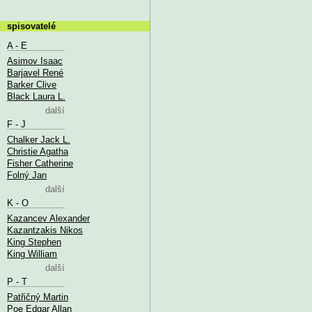
spisovatelé
A - E
Asimov Isaac
Barjavel René
Barker Clive
Black Laura L.
další
F - J
Chalker Jack L.
Christie Agatha
Fisher Catherine
Folný Jan
další
K - O
Kazancev Alexander
Kazantzakis Nikos
King Stephen
King William
další
P - T
Patřičný Martin
Poe Edgar Allan