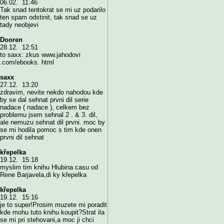
06.02. 11:46
Tak snad tentokrat se mi uz podarilo
ten spam odstinit, tak snad se uz
tady neobjevi
Dooren
28.12. 12:51
to saxx: zkus www.jahodovi
.com/ebooks. html
saxx
27.12. 13:20
zdravim, nevite nekdo nahodou kde
by se dal sehnat prvni dil serie
nadace ( nadace ), celkem bez
problemu jsem sehnal 2 . & 3. dil,
ale nemuzu sehnat dil prvni. moc by
se mi hodila pomoc s tim kde onen
prvni dil sehnat
křepelka
19.12. 15:18
myslim tim knihu Hlubina casu od
Rene Barjavela,di ky křepelka
křepelka
19.12. 15:16
je to super!Prosim muzete mi poradit
kde mohu tuto knihu koupit?Strat ila
se mi pri stehovani,a moc ji chci