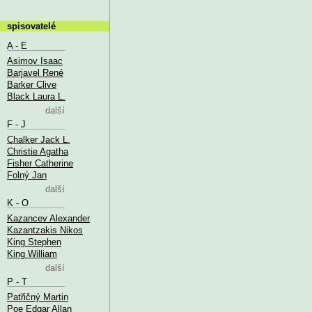
spisovatelé
A - E
Asimov Isaac
Barjavel René
Barker Clive
Black Laura L.
další
F - J
Chalker Jack L.
Christie Agatha
Fisher Catherine
Folný Jan
další
K - O
Kazancev Alexander
Kazantzakis Nikos
King Stephen
King William
další
P - T
Patřičný Martin
Poe Edgar Allan