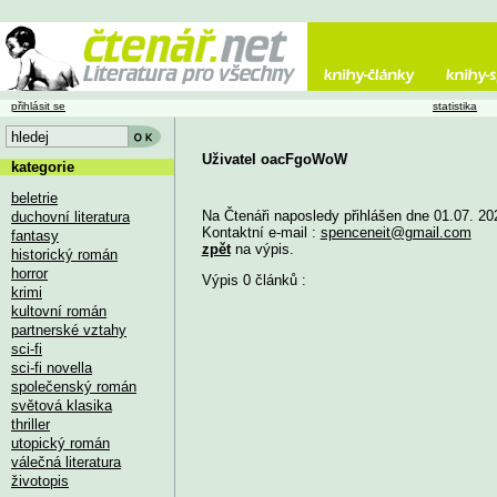
přihlásit se
statistika
Uživatel oacFgoWoW
kategorie
beletrie
Na Čtenáři naposledy přihlášen dne 01.07. 20
duchovní literatura
Kontaktní e-mail :
spenceneit@gmail.com
fantasy
zpět
na výpis.
historický román
horror
Výpis 0 článků :
krimi
kultovní román
partnerské vztahy
sci-fi
sci-fi novella
společenský román
světová klasika
thriller
utopický román
válečná literatura
životopis