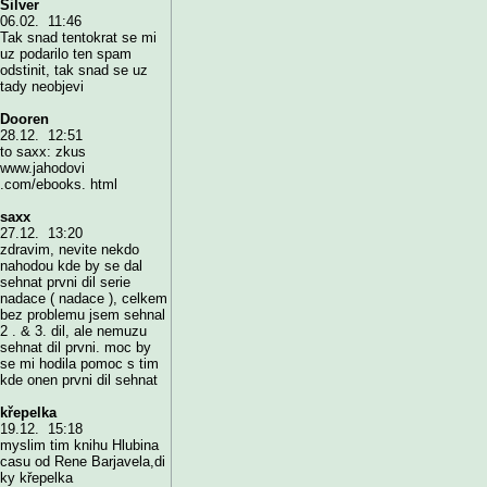
Silver
06.02. 11:46
Tak snad tentokrat se mi
uz podarilo ten spam
odstinit, tak snad se uz
tady neobjevi
Dooren
28.12. 12:51
to saxx: zkus
www.jahodovi
.com/ebooks. html
saxx
27.12. 13:20
zdravim, nevite nekdo
nahodou kde by se dal
sehnat prvni dil serie
nadace ( nadace ), celkem
bez problemu jsem sehnal
2 . & 3. dil, ale nemuzu
sehnat dil prvni. moc by
se mi hodila pomoc s tim
kde onen prvni dil sehnat
křepelka
19.12. 15:18
myslim tim knihu Hlubina
casu od Rene Barjavela,di
ky křepelka