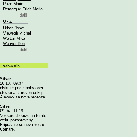
Puzo Mario
Remarque Erich Maria
další
U - Z
Urban Josef
Viewegh Michal
Waltari Mika
Weaver Ben
další
vzkazník
Silver
26.10. 09:37
diskuze pod clanky opet
otevrena. zaroven dekuji
Alexovy za nove recenze.
Silver
09.04. 11:16
Veskere diskuze na tomto
webu pozastaveny.
Pripravuje se nova verze
Ctenare.