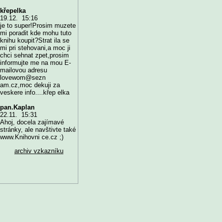
křepelka
19.12. 15:16
je to super!Prosim muzete
mi poradit kde mohu tuto
knihu koupit?Strat ila se
mi pri stehovani,a moc ji
chci sehnat zpet,prosim
informujte me na mou E-
mailovou adresu
lovewom@sezn
am.cz,moc dekuji za
veskere info....křep elka
pan.Kaplan
22.11. 15:31
Ahoj, docela zajímavé
stránky, ale navštivte také
www.Knihovni ce.cz ;)
archiv vzkazníku