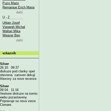
Puzo Mario
Remarque Erich Maria
další
U - Z
Urban Josef
Viewegh Michal
Waltari Mika
Weaver Ben
další
vzkazník
Silver
26.10. 09:37
diskuze pod clanky opet
otevrena. zaroven dekuji
Alexovy za nove recenze.
Silver
09.04. 11:16
Veskere diskuze na tomto
webu pozastaveny.
Pripravuje se nova verze
Ctenare.