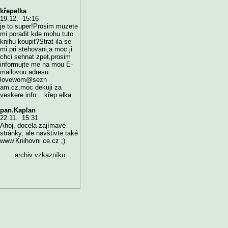
křepelka
19.12. 15:16
je to super!Prosim muzete
mi poradit kde mohu tuto
knihu koupit?Strat ila se
mi pri stehovani,a moc ji
chci sehnat zpet,prosim
informujte me na mou E-
mailovou adresu
lovewom@sezn
am.cz,moc dekuji za
veskere info....křep elka
pan.Kaplan
22.11. 15:31
Ahoj, docela zajímavé
stránky, ale navštivte také
www.Knihovni ce.cz ;)
archiv vzkazníku