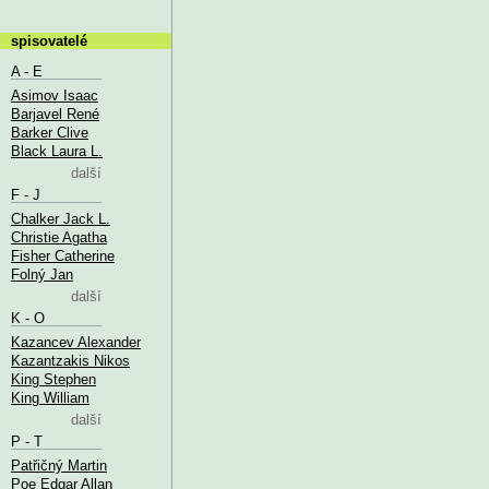
spisovatelé
A - E
Asimov Isaac
Barjavel René
Barker Clive
Black Laura L.
další
F - J
Chalker Jack L.
Christie Agatha
Fisher Catherine
Folný Jan
další
K - O
Kazancev Alexander
Kazantzakis Nikos
King Stephen
King William
další
P - T
Patřičný Martin
Poe Edgar Allan