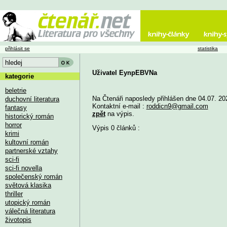
přihlásit se
statistika
Uživatel EynpEBVNa
kategorie
beletrie
Na Čtenáři naposledy přihlášen dne 04.07. 20
duchovní literatura
Kontaktní e-mail :
roddicn9@gmail.com
fantasy
zpět
na výpis.
historický román
horror
Výpis 0 článků :
krimi
kultovní román
partnerské vztahy
sci-fi
sci-fi novella
společenský román
světová klasika
thriller
utopický román
válečná literatura
životopis