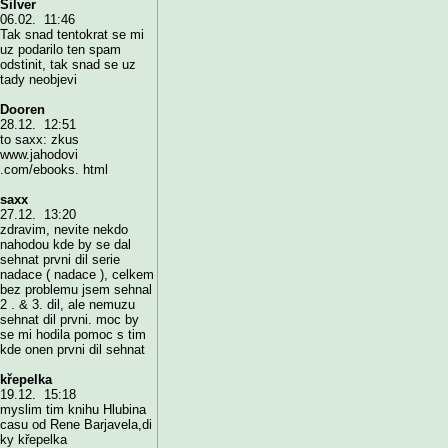
Silver
06.02. 11:46
Tak snad tentokrat se mi
uz podarilo ten spam
odstinit, tak snad se uz
tady neobjevi
Dooren
28.12. 12:51
to saxx: zkus
www.jahodovi
.com/ebooks. html
saxx
27.12. 13:20
zdravim, nevite nekdo
nahodou kde by se dal
sehnat prvni dil serie
nadace ( nadace ), celkem
bez problemu jsem sehnal
2 . & 3. dil, ale nemuzu
sehnat dil prvni. moc by
se mi hodila pomoc s tim
kde onen prvni dil sehnat
křepelka
19.12. 15:18
myslim tim knihu Hlubina
casu od Rene Barjavela,di
ky křepelka