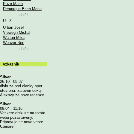
Puzo Mario
Remarque Erich Maria
další
U - Z
Urban Josef
Viewegh Michal
Waltari Mika
Weaver Ben
další
vzkazník
Silver
26.10. 09:37
diskuze pod clanky opet
otevrena. zaroven dekuji
Alexovy za nove recenze.
Silver
09.04. 11:16
Veskere diskuze na tomto
webu pozastaveny.
Pripravuje se nova verze
Ctenare.