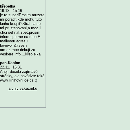
křepelka
19.12. 15:16
je to super!Prosim muzete
mi poradit kde mohu tuto
knihu koupit?Strat ila se
mi pri stehovani,a moc ji
chci sehnat zpet,prosim
informujte me na mou E-
mailovou adresu
lovewom@sezn
am.cz,moc dekuji za
veskere info....křep elka
pan.Kaplan
22.11. 15:31
Ahoj, docela zajímavé
stránky, ale navštivte také
www.Knihovni ce.cz ;)
archiv vzkazníku