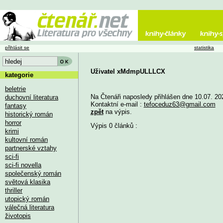
přihlásit se
statistika
Uživatel xMdmpULLLCX
kategorie
beletrie
Na Čtenáři naposledy přihlášen dne 10.07. 20
duchovní literatura
Kontaktní e-mail :
tefoceduz63@gmail.com
fantasy
zpět
na výpis.
historický román
horror
Výpis 0 článků :
krimi
kultovní román
partnerské vztahy
sci-fi
sci-fi novella
společenský román
světová klasika
thriller
utopický román
válečná literatura
životopis