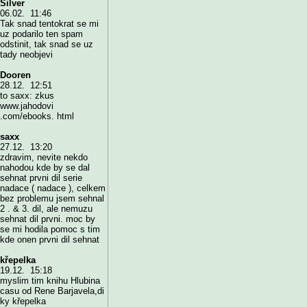
Silver
06.02. 11:46
Tak snad tentokrat se mi
uz podarilo ten spam
odstinit, tak snad se uz
tady neobjevi
Dooren
28.12. 12:51
to saxx: zkus
www.jahodovi
.com/ebooks. html
saxx
27.12. 13:20
zdravim, nevite nekdo
nahodou kde by se dal
sehnat prvni dil serie
nadace ( nadace ), celkem
bez problemu jsem sehnal
2 . & 3. dil, ale nemuzu
sehnat dil prvni. moc by
se mi hodila pomoc s tim
kde onen prvni dil sehnat
křepelka
19.12. 15:18
myslim tim knihu Hlubina
casu od Rene Barjavela,di
ky křepelka