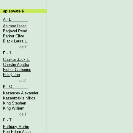
spisovatelé
A - E
Asimov Isaac
Barjavel René
Barker Clive
Black Laura L.
další
F - J
Chalker Jack L.
Christie Agatha
Fisher Catherine
Folný Jan
další
K - O
Kazancev Alexander
Kazantzakis Nikos
King Stephen
King William
další
P - T
Patřičný Martin
Poe Edgar Allan