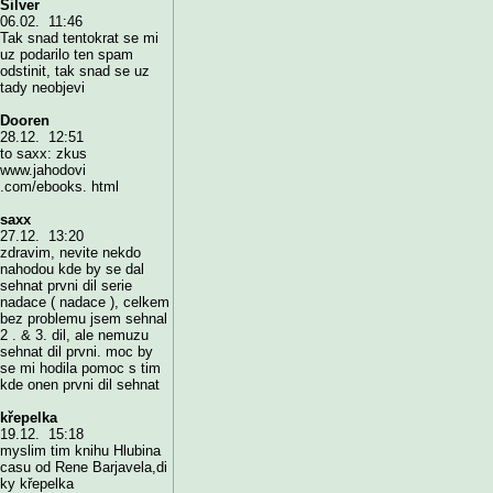
Silver
06.02. 11:46
Tak snad tentokrat se mi
uz podarilo ten spam
odstinit, tak snad se uz
tady neobjevi
Dooren
28.12. 12:51
to saxx: zkus
www.jahodovi
.com/ebooks. html
saxx
27.12. 13:20
zdravim, nevite nekdo
nahodou kde by se dal
sehnat prvni dil serie
nadace ( nadace ), celkem
bez problemu jsem sehnal
2 . & 3. dil, ale nemuzu
sehnat dil prvni. moc by
se mi hodila pomoc s tim
kde onen prvni dil sehnat
křepelka
19.12. 15:18
myslim tim knihu Hlubina
casu od Rene Barjavela,di
ky křepelka