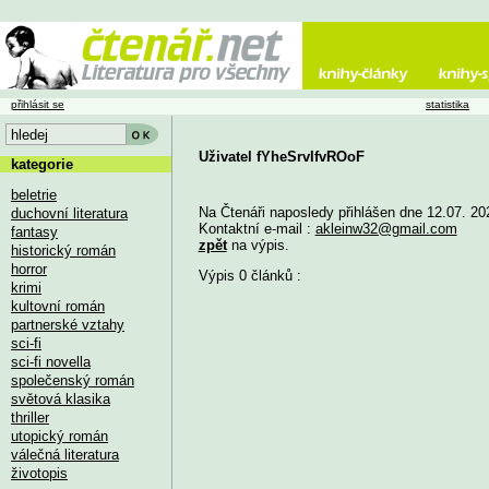
přihlásit se
statistika
Uživatel fYheSrvIfvROoF
kategorie
beletrie
Na Čtenáři naposledy přihlášen dne 12.07. 20
duchovní literatura
Kontaktní e-mail :
akleinw32@gmail.com
fantasy
zpět
na výpis.
historický román
horror
Výpis 0 článků :
krimi
kultovní román
partnerské vztahy
sci-fi
sci-fi novella
společenský román
světová klasika
thriller
utopický román
válečná literatura
životopis