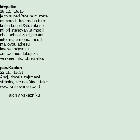
křepelka
19.12. 15:16
je to super!Prosim muzete
mi poradit kde mohu tuto
knihu koupit?Strat ila se
mi pri stehovani,a moc ji
chci sehnat zpet,prosim
informujte me na mou E-
mailovou adresu
lovewom@sezn
am.cz,moc dekuji za
veskere info....křep elka
pan.Kaplan
22.11. 15:31
Ahoj, docela zajímavé
stránky, ale navštivte také
www.Knihovni ce.cz ;)
archiv vzkazníku