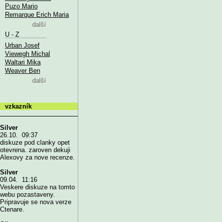
Puzo Mario
Remarque Erich Maria
další
U - Z
Urban Josef
Viewegh Michal
Waltari Mika
Weaver Ben
další
vzkazník
Silver
26.10. 09:37
diskuze pod clanky opet
otevrena. zaroven dekuji
Alexovy za nove recenze.
Silver
09.04. 11:16
Veskere diskuze na tomto
webu pozastaveny.
Pripravuje se nova verze
Ctenare.