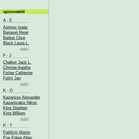
spisovatelé
A - E
Asimov Isaac
Barjavel René
Barker Clive
Black Laura L.
další
F - J
Chalker Jack L.
Christie Agatha
Fisher Catherine
Folný Jan
další
K - O
Kazancev Alexander
Kazantzakis Nikos
King Stephen
King William
další
P - T
Patřičný Martin
Poe Edgar Allan