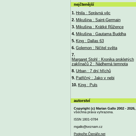
nejčtenější
1.
Hnila : Správná věc
2.
Mikušina : Saint-Germain
3.
Mikušina : Krátké Růžence
4.
Mikušina : Gautama Buddha
5.
King : Dallas 63
6.
Golemon : Ničitel světa
7.
Margaret Stohl : Kronika prokletých
zaklínačů 2 : Nádherná temnota
8.
Urban : 7 dní hříchů
9.
Patřičný : Jako v nebi
10.
King : Puls
autorství
Copyright (c) Marian Gallo 2002 - 2026,
všechna práva vyhrazena.
ISSN 1801-0784
mgallo@
seznam.cz
Podpořte Čtenáře.net