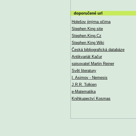
doporučené url
Holešov jinýma očima
Stephen King site
Stephen.King.Cz
Stephen King Wiki
Česká bibliografická databáze
Antikvariát Kačur
spisovatel Martin Reiner
Svět literatury
I. Asimov - Nemesis
J.R.R. Tolkien
e-Matematika
Knihkupectví Kosmas