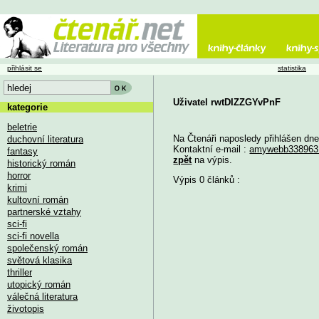
přihlásit se
statistika
Uživatel rwtDIZZGYvPnF
kategorie
beletrie
Na Čtenáři naposledy přihlášen dn
duchovní literatura
Kontaktní e-mail :
amywebb33896
fantasy
zpět
na výpis.
historický román
horror
Výpis 0 článků :
krimi
kultovní román
partnerské vztahy
sci-fi
sci-fi novella
společenský román
světová klasika
thriller
utopický román
válečná literatura
životopis