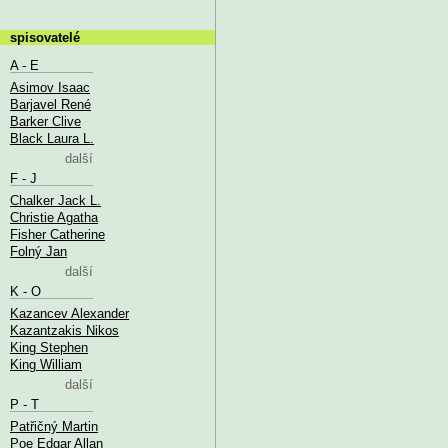
spisovatelé
A - E
Asimov Isaac
Barjavel René
Barker Clive
Black Laura L.
další
F - J
Chalker Jack L.
Christie Agatha
Fisher Catherine
Folný Jan
další
K - O
Kazancev Alexander
Kazantzakis Nikos
King Stephen
King William
další
P - T
Patřičný Martin
Poe Edgar Allan