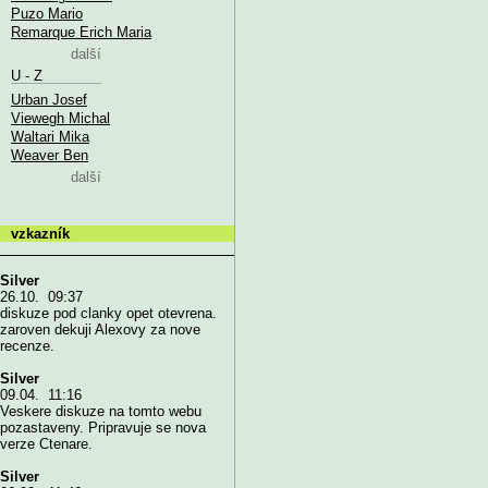
Puzo Mario
Remarque Erich Maria
další
U - Z
Urban Josef
Viewegh Michal
Waltari Mika
Weaver Ben
další
vzkazník
Silver
26.10. 09:37
diskuze pod clanky opet otevrena.
zaroven dekuji Alexovy za nove
recenze.
Silver
09.04. 11:16
Veskere diskuze na tomto webu
pozastaveny. Pripravuje se nova
verze Ctenare.
Silver