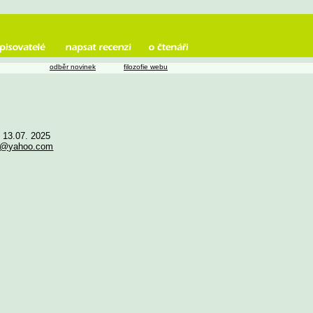
odběr novinek
filozofie webu
e 13.07. 2025
3@yahoo.com