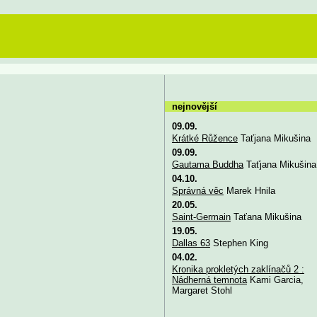
nejnovější
09.09.
Krátké Růžence
Taťjana Mikušina
09.09.
Gautama Buddha
Taťjana Mikušina
04.10.
Správná věc
Marek Hnila
20.05.
Saint-Germain
Taťana Mikušina
19.05.
Dallas 63
Stephen King
04.02.
Kronika prokletých zaklínačů 2 :
Nádherná temnota
Kami Garcia,
Margaret Stohl