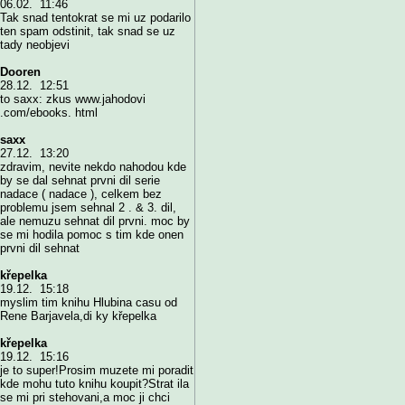
06.02. 11:46
Tak snad tentokrat se mi uz podarilo
ten spam odstinit, tak snad se uz
tady neobjevi
Dooren
28.12. 12:51
to saxx: zkus www.jahodovi
.com/ebooks. html
saxx
27.12. 13:20
zdravim, nevite nekdo nahodou kde
by se dal sehnat prvni dil serie
nadace ( nadace ), celkem bez
problemu jsem sehnal 2 . & 3. dil,
ale nemuzu sehnat dil prvni. moc by
se mi hodila pomoc s tim kde onen
prvni dil sehnat
křepelka
19.12. 15:18
myslim tim knihu Hlubina casu od
Rene Barjavela,di ky křepelka
křepelka
19.12. 15:16
je to super!Prosim muzete mi poradit
kde mohu tuto knihu koupit?Strat ila
se mi pri stehovani,a moc ji chci