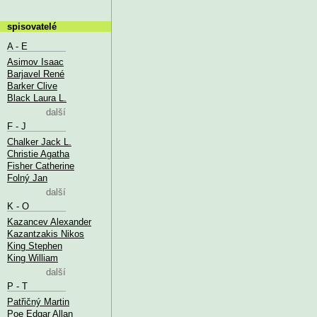
spisovatelé
A - E
Asimov Isaac
Barjavel René
Barker Clive
Black Laura L.
další
F - J
Chalker Jack L.
Christie Agatha
Fisher Catherine
Folný Jan
další
K - O
Kazancev Alexander
Kazantzakis Nikos
King Stephen
King William
další
P - T
Patřičný Martin
Poe Edgar Allan