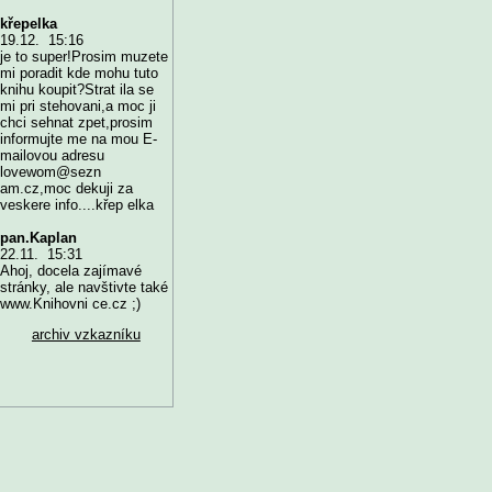
křepelka
19.12. 15:16
je to super!Prosim muzete
mi poradit kde mohu tuto
knihu koupit?Strat ila se
mi pri stehovani,a moc ji
chci sehnat zpet,prosim
informujte me na mou E-
mailovou adresu
lovewom@sezn
am.cz,moc dekuji za
veskere info....křep elka
pan.Kaplan
22.11. 15:31
Ahoj, docela zajímavé
stránky, ale navštivte také
www.Knihovni ce.cz ;)
archiv vzkazníku