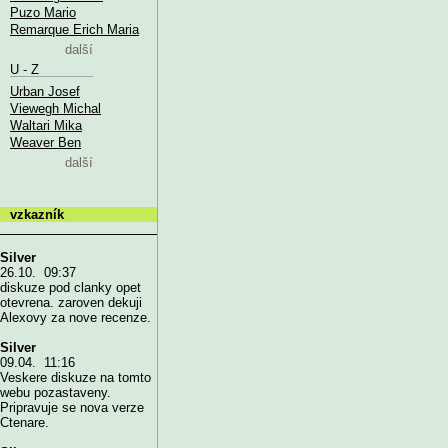
Puzo Mario
Remarque Erich Maria
další
U - Z
Urban Josef
Viewegh Michal
Waltari Mika
Weaver Ben
další
vzkazník
Silver
26.10. 09:37
diskuze pod clanky opet
otevrena. zaroven dekuji
Alexovy za nove recenze.
Silver
09.04. 11:16
Veskere diskuze na tomto
webu pozastaveny.
Pripravuje se nova verze
Ctenare.