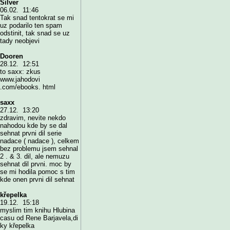
Silver
06.02. 11:46
Tak snad tentokrat se mi
uz podarilo ten spam
odstinit, tak snad se uz
tady neobjevi
Dooren
28.12. 12:51
to saxx: zkus
www.jahodovi
.com/ebooks. html
saxx
27.12. 13:20
zdravim, nevite nekdo
nahodou kde by se dal
sehnat prvni dil serie
nadace ( nadace ), celkem
bez problemu jsem sehnal
2 . & 3. dil, ale nemuzu
sehnat dil prvni. moc by
se mi hodila pomoc s tim
kde onen prvni dil sehnat
křepelka
19.12. 15:18
myslim tim knihu Hlubina
casu od Rene Barjavela,di
ky křepelka