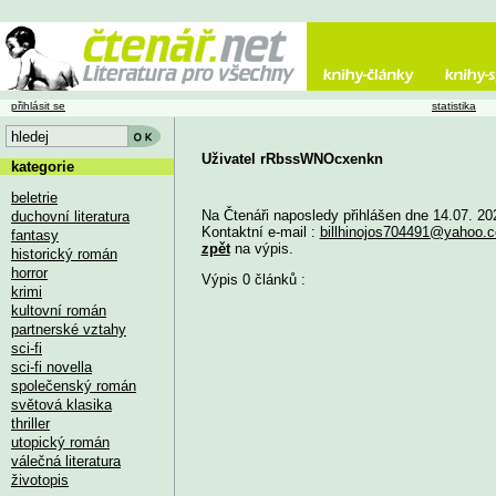
přihlásit se
statistika
Uživatel rRbssWNOcxenkn
kategorie
beletrie
Na Čtenáři naposledy přihlášen dne 14.07. 20
duchovní literatura
Kontaktní e-mail :
billhinojos704491@yahoo.
fantasy
zpět
na výpis.
historický román
horror
Výpis 0 článků :
krimi
kultovní román
partnerské vztahy
sci-fi
sci-fi novella
společenský román
světová klasika
thriller
utopický román
válečná literatura
životopis