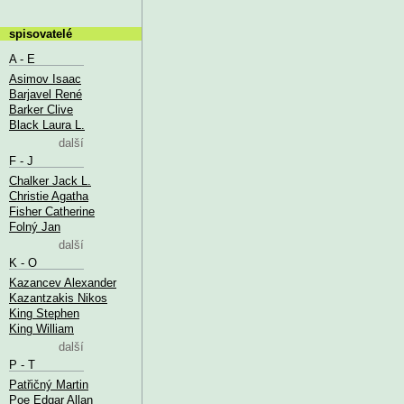
spisovatelé
A - E
Asimov Isaac
Barjavel René
Barker Clive
Black Laura L.
další
F - J
Chalker Jack L.
Christie Agatha
Fisher Catherine
Folný Jan
další
K - O
Kazancev Alexander
Kazantzakis Nikos
King Stephen
King William
další
P - T
Patřičný Martin
Poe Edgar Allan