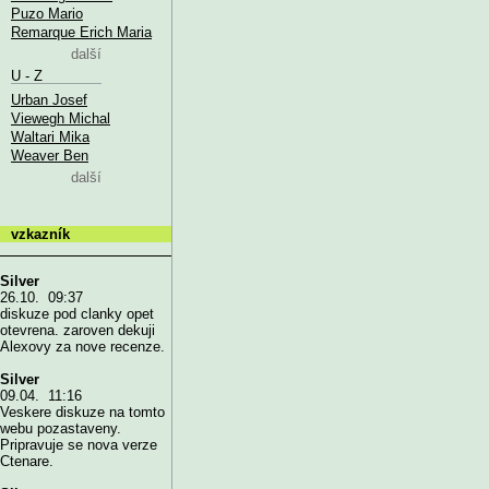
Puzo Mario
Remarque Erich Maria
další
U - Z
Urban Josef
Viewegh Michal
Waltari Mika
Weaver Ben
další
vzkazník
Silver
26.10. 09:37
diskuze pod clanky opet
otevrena. zaroven dekuji
Alexovy za nove recenze.
Silver
09.04. 11:16
Veskere diskuze na tomto
webu pozastaveny.
Pripravuje se nova verze
Ctenare.