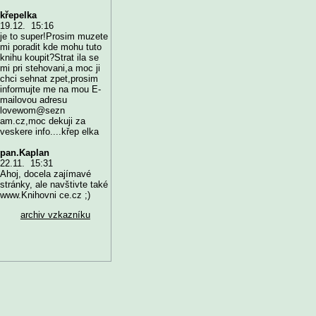
křepelka
19.12. 15:16
je to super!Prosim muzete
mi poradit kde mohu tuto
knihu koupit?Strat ila se
mi pri stehovani,a moc ji
chci sehnat zpet,prosim
informujte me na mou E-
mailovou adresu
lovewom@sezn
am.cz,moc dekuji za
veskere info....křep elka
pan.Kaplan
22.11. 15:31
Ahoj, docela zajímavé
stránky, ale navštivte také
www.Knihovni ce.cz ;)
archiv vzkazníku