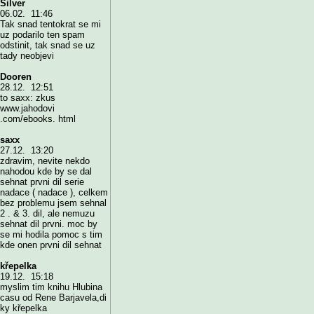
Silver
06.02. 11:46
Tak snad tentokrat se mi
uz podarilo ten spam
odstinit, tak snad se uz
tady neobjevi
Dooren
28.12. 12:51
to saxx: zkus
www.jahodovi
.com/ebooks. html
saxx
27.12. 13:20
zdravim, nevite nekdo
nahodou kde by se dal
sehnat prvni dil serie
nadace ( nadace ), celkem
bez problemu jsem sehnal
2 . & 3. dil, ale nemuzu
sehnat dil prvni. moc by
se mi hodila pomoc s tim
kde onen prvni dil sehnat
křepelka
19.12. 15:18
myslim tim knihu Hlubina
casu od Rene Barjavela,di
ky křepelka