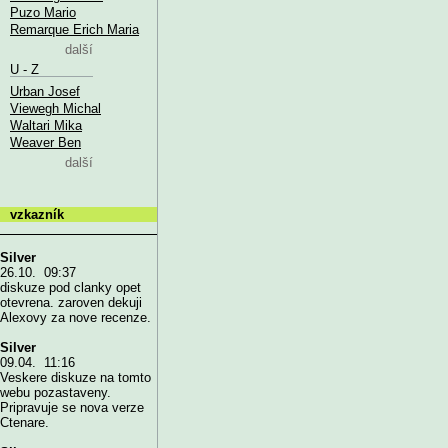
Puzo Mario
Remarque Erich Maria
další
U - Z
Urban Josef
Viewegh Michal
Waltari Mika
Weaver Ben
další
vzkazník
Silver
26.10. 09:37
diskuze pod clanky opet
otevrena. zaroven dekuji
Alexovy za nove recenze.
Silver
09.04. 11:16
Veskere diskuze na tomto
webu pozastaveny.
Pripravuje se nova verze
Ctenare.