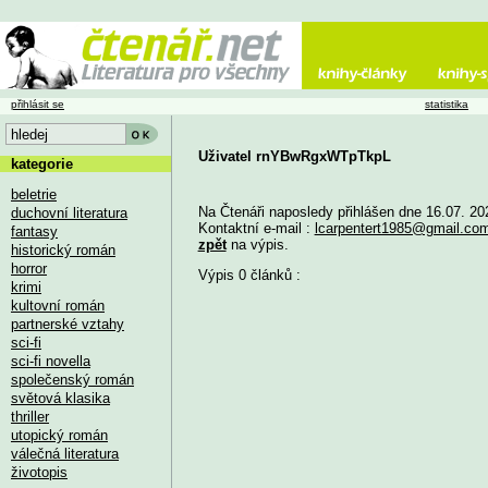
přihlásit se
statistika
Uživatel rnYBwRgxWTpTkpL
kategorie
beletrie
Na Čtenáři naposledy přihlášen dne 16.07. 20
duchovní literatura
Kontaktní e-mail :
lcarpentert1985@gmail.co
fantasy
zpět
na výpis.
historický román
horror
Výpis 0 článků :
krimi
kultovní román
partnerské vztahy
sci-fi
sci-fi novella
společenský román
světová klasika
thriller
utopický román
válečná literatura
životopis