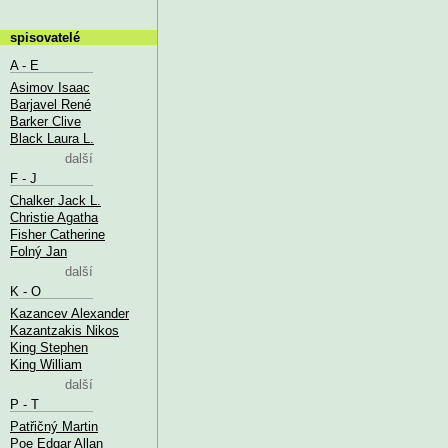
spisovatelé
A - E
Asimov Isaac
Barjavel René
Barker Clive
Black Laura L.
další
F - J
Chalker Jack L.
Christie Agatha
Fisher Catherine
Folný Jan
další
K - O
Kazancev Alexander
Kazantzakis Nikos
King Stephen
King William
další
P - T
Patřičný Martin
Poe Edgar Allan