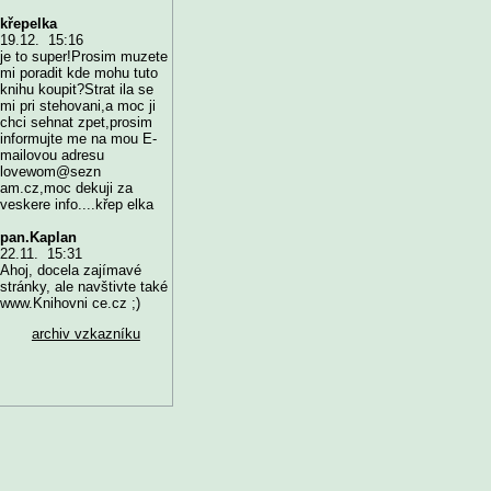
křepelka
19.12. 15:16
je to super!Prosim muzete
mi poradit kde mohu tuto
knihu koupit?Strat ila se
mi pri stehovani,a moc ji
chci sehnat zpet,prosim
informujte me na mou E-
mailovou adresu
lovewom@sezn
am.cz,moc dekuji za
veskere info....křep elka
pan.Kaplan
22.11. 15:31
Ahoj, docela zajímavé
stránky, ale navštivte také
www.Knihovni ce.cz ;)
archiv vzkazníku