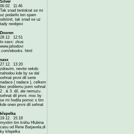
Silver
06.02. 11:46
Tak snad tentokrat se mi
uz podarilo ten spam
odstinit, tak snad se uz
tady neobjevi
Dooren
28.12. 12:51
to saxx: zkus
www.jahodovi
.com/ebooks. html
saxx
27.12. 13:20
zdravim, nevite nekdo
nahodou kde by se dal
sehnat prvni dil serie
nadace ( nadace ), celkem
bez problemu jsem sehnal
2 . & 3. dil, ale nemuzu
sehnat dil prvni. moc by
se mi hodila pomoc s tim
kde onen prvni dil sehnat
křepelka
19.12. 15:18
myslim tim knihu Hlubina
casu od Rene Barjavela,di
ky křepelka