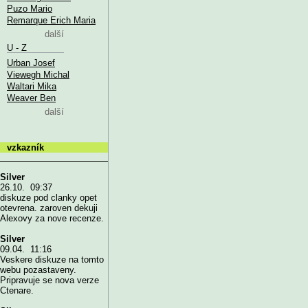
Puzo Mario
Remarque Erich Maria
další
U - Z
Urban Josef
Viewegh Michal
Waltari Mika
Weaver Ben
další
vzkazník
Silver
26.10. 09:37
diskuze pod clanky opet
otevrena. zaroven dekuji
Alexovy za nove recenze.
Silver
09.04. 11:16
Veskere diskuze na tomto
webu pozastaveny.
Pripravuje se nova verze
Ctenare.