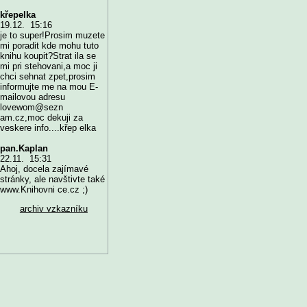
křepelka
19.12. 15:16
je to super!Prosim muzete
mi poradit kde mohu tuto
knihu koupit?Strat ila se
mi pri stehovani,a moc ji
chci sehnat zpet,prosim
informujte me na mou E-
mailovou adresu
lovewom@sezn
am.cz,moc dekuji za
veskere info....křep elka
pan.Kaplan
22.11. 15:31
Ahoj, docela zajímavé
stránky, ale navštivte také
www.Knihovni ce.cz ;)
archiv vzkazníku