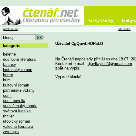
přihlásit se
statistika
Uživatel CgQpwLHDReLD
kategorie
beletrie
Na Čtenáři naposledy přihlášen dne 18.07. 20
duchovní literatura
Kontaktní e-mail :
djoyltaylor20@gmail.com
fantasy
zpět
na výpis.
historický román
horror
Výpis 0 článků :
krimi
kultovní román
partnerské vztahy
sci-fi
sci-fi novella
společenský román
světová klasika
thriller
utopický román
válečná literatura
životopis