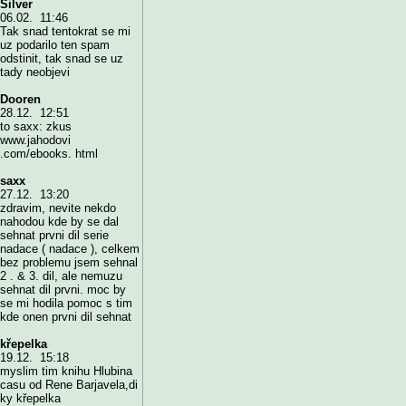
Silver
06.02. 11:46
Tak snad tentokrat se mi
uz podarilo ten spam
odstinit, tak snad se uz
tady neobjevi
Dooren
28.12. 12:51
to saxx: zkus
www.jahodovi
.com/ebooks. html
saxx
27.12. 13:20
zdravim, nevite nekdo
nahodou kde by se dal
sehnat prvni dil serie
nadace ( nadace ), celkem
bez problemu jsem sehnal
2 . & 3. dil, ale nemuzu
sehnat dil prvni. moc by
se mi hodila pomoc s tim
kde onen prvni dil sehnat
křepelka
19.12. 15:18
myslim tim knihu Hlubina
casu od Rene Barjavela,di
ky křepelka