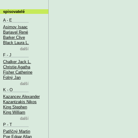
spisovatelé
A - E
Asimov Isaac
Barjavel René
Barker Clive
Black Laura L.
další
F - J
Chalker Jack L.
Christie Agatha
Fisher Catherine
Folný Jan
další
K - O
Kazancev Alexander
Kazantzakis Nikos
King Stephen
King William
další
P - T
Patřičný Martin
Poe Edgar Allan