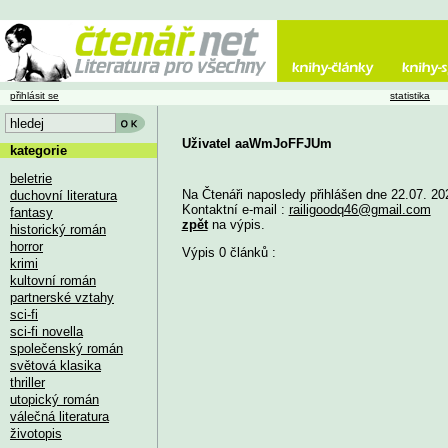
přihlásit se
statistika
Uživatel aaWmJoFFJUm
kategorie
beletrie
Na Čtenáři naposledy přihlášen dne 22.07. 20
duchovní literatura
Kontaktní e-mail :
railigoodq46@gmail.com
fantasy
zpět
na výpis.
historický román
horror
Výpis 0 článků :
krimi
kultovní román
partnerské vztahy
sci-fi
sci-fi novella
společenský román
světová klasika
thriller
utopický román
válečná literatura
životopis