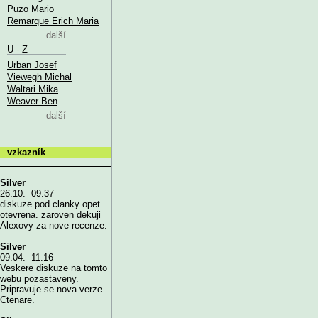
Puzo Mario
Remarque Erich Maria
další
U - Z
Urban Josef
Viewegh Michal
Waltari Mika
Weaver Ben
další
vzkazník
Silver
26.10. 09:37
diskuze pod clanky opet
otevrena. zaroven dekuji
Alexovy za nove recenze.
Silver
09.04. 11:16
Veskere diskuze na tomto
webu pozastaveny.
Pripravuje se nova verze
Ctenare.