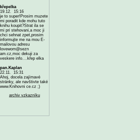
křepelka
19.12. 15:16
je to super!Prosim muzete
mi poradit kde mohu tuto
knihu koupit?Strat ila se
mi pri stehovani,a moc ji
chci sehnat zpet,prosim
informujte me na mou E-
mailovou adresu
lovewom@sezn
am.cz,moc dekuji za
veskere info....křep elka
pan.Kaplan
22.11. 15:31
Ahoj, docela zajímavé
stránky, ale navštivte také
www.Knihovni ce.cz ;)
archiv vzkazníku