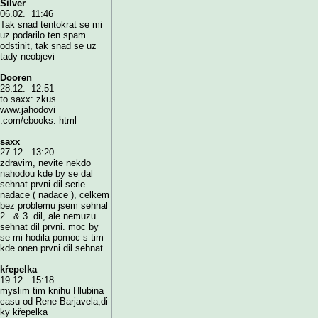
Silver
06.02. 11:46
Tak snad tentokrat se mi
uz podarilo ten spam
odstinit, tak snad se uz
tady neobjevi
Dooren
28.12. 12:51
to saxx: zkus
www.jahodovi
.com/ebooks. html
saxx
27.12. 13:20
zdravim, nevite nekdo
nahodou kde by se dal
sehnat prvni dil serie
nadace ( nadace ), celkem
bez problemu jsem sehnal
2 . & 3. dil, ale nemuzu
sehnat dil prvni. moc by
se mi hodila pomoc s tim
kde onen prvni dil sehnat
křepelka
19.12. 15:18
myslim tim knihu Hlubina
casu od Rene Barjavela,di
ky křepelka