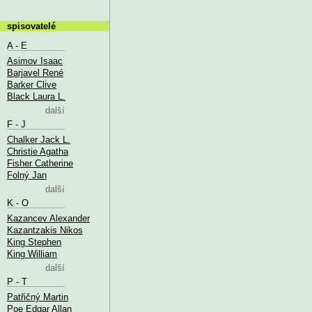
spisovatelé
A - E
Asimov Isaac
Barjavel René
Barker Clive
Black Laura L.
další
F - J
Chalker Jack L.
Christie Agatha
Fisher Catherine
Folný Jan
další
K - O
Kazancev Alexander
Kazantzakis Nikos
King Stephen
King William
další
P - T
Patřičný Martin
Poe Edgar Allan