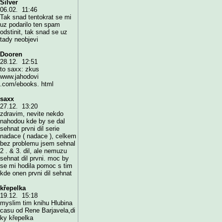
Silver
06.02. 11:46
Tak snad tentokrat se mi
uz podarilo ten spam
odstinit, tak snad se uz
tady neobjevi
Dooren
28.12. 12:51
to saxx: zkus
www.jahodovi
.com/ebooks. html
saxx
27.12. 13:20
zdravim, nevite nekdo
nahodou kde by se dal
sehnat prvni dil serie
nadace ( nadace ), celkem
bez problemu jsem sehnal
2 . & 3. dil, ale nemuzu
sehnat dil prvni. moc by
se mi hodila pomoc s tim
kde onen prvni dil sehnat
křepelka
19.12. 15:18
myslim tim knihu Hlubina
casu od Rene Barjavela,di
ky křepelka