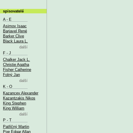
spisovatelé
A - E
Asimov Isaac
Barjavel René
Barker Clive
Black Laura L.
další
F - J
Chalker Jack L.
Christie Agatha
Fisher Catherine
Folný Jan
další
K - O
Kazancev Alexander
Kazantzakis Nikos
King Stephen
King William
další
P - T
Patřičný Martin
Poe Edgar Allan