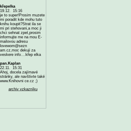
křepelka
19.12. 15:16
je to super!Prosim muzete
mi poradit kde mohu tuto
knihu koupit?Strat ila se
mi pri stehovani,a moc ji
chci sehnat zpet,prosim
informujte me na mou E-
mailovou adresu
lovewom@sezn
am.cz,moc dekuji za
veskere info....křep elka
pan.Kaplan
22.11. 15:31
Ahoj, docela zajímavé
stránky, ale navštivte také
www.Knihovni ce.cz ;)
archiv vzkazníku