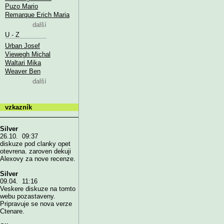
Puzo Mario
Remarque Erich Maria
další
U - Z
Urban Josef
Viewegh Michal
Waltari Mika
Weaver Ben
další
vzkazník
Silver
26.10. 09:37
diskuze pod clanky opet
otevrena. zaroven dekuji
Alexovy za nove recenze.
Silver
09.04. 11:16
Veskere diskuze na tomto
webu pozastaveny.
Pripravuje se nova verze
Ctenare.