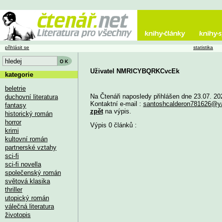
přihlásit se
statistika
Uživatel NMRlCYBQRKCvcEk
kategorie
beletrie
Na Čtenáři naposledy přihlášen dne 23.07. 20
duchovní literatura
Kontaktní e-mail :
santoshcalderon781626@y
fantasy
zpět
na výpis.
historický román
horror
Výpis 0 článků :
krimi
kultovní román
partnerské vztahy
sci-fi
sci-fi novella
společenský román
světová klasika
thriller
utopický román
válečná literatura
životopis